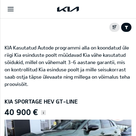
KIA Kasutatud Autode programmi alla on koondatud üle
riigi Kia esinduste poolt müüdavad Kia vähe kasutatud
sõidukid, millel on vähemalt 3-6 aastane garantii, mis
on kontrollitud Kia esinduse poolt ja mille seisukorrast
saab ostja täpse ülevaate ning millega on võimalus teha
proovisõit.
KIA SPORTAGE HEV GT-LINE
40 900 €
i