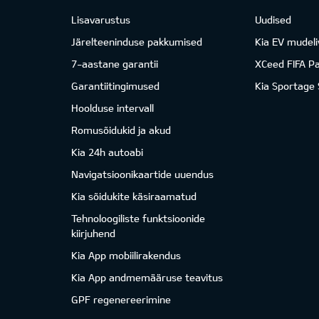
Lisavarustus
Uudised
Järelteeninduse pakkumised
Kia EV mudeli
7-aastane garantii
XCeed FIFA P
Garantiitingimused
Kia Sportage
Hoolduse intervall
Romusõidukid ja akud
Kia 24h autoabi
Navigatsioonikaartide uuendus
Kia sõidukite käsiraamatud
Tehnoloogiliste funktsioonide
kiirjuhend
Kia App mobiilirakendus
Kia App andmemääruse teavitus
GPF regenereerimine