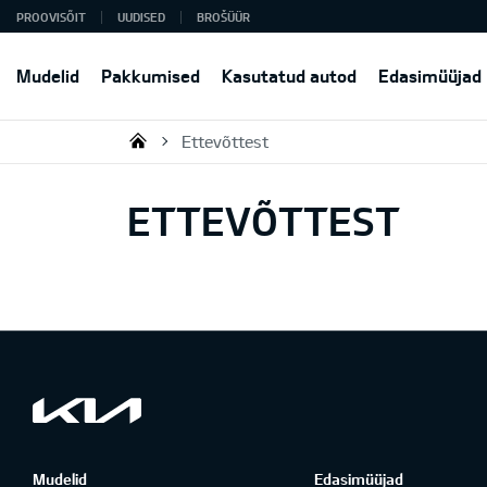
PROOVISÕIT
UUDISED
BROŠÜÜR
Mudelid
Pakkumised
Kasutatud autod
Edasimüüjad
Ettevõttest
KIA AUTO AS
ETTEVÕTTEST
Mudelid
Edasimüüjad