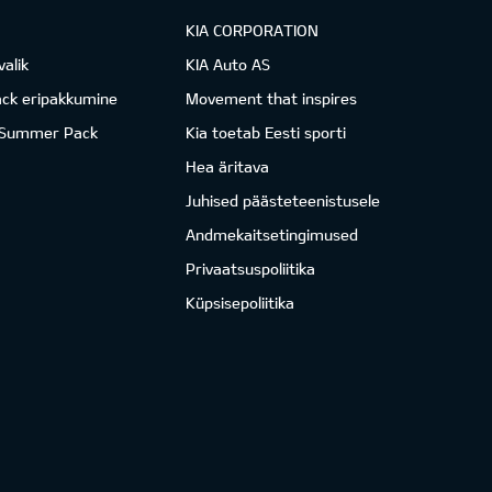
KIA CORPORATION
valik
KIA Auto AS
ack eripakkumine
Movement that inspires
 Summer Pack
Kia toetab Eesti sporti
Hea äritava
Juhised päästeteenistusele
Andmekaitsetingimused
Privaatsuspoliitika
Küpsisepoliitika