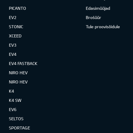
PICANTO
Edasimüüjad
EV2
Brošüür
STONIC
Tule proovisõidule
XCEED
EV3
EV4
EV4 FASTBACK
NIRO HEV
NIRO HEV
K4
K4 SW
EV6
SELTOS
SPORTAGE