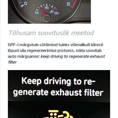
Tõhusam soovituslik meetod
GPF-i märgutule süttimisel tuleks võimalikult kiiresti
lõpuni viia regenereerimise protsess, mida soovitab
auto märguanne:
keep driving to regenerate exhaust
filter