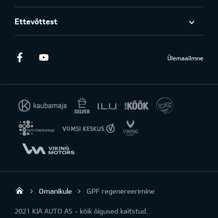
Ettevõttest
Facebook
Youtube
Ülemaailmne
Omanikule
GPF regenereerimine
KIA AUTO AS
2021 KIA AUTO AS - kõik õigused kaitstud.