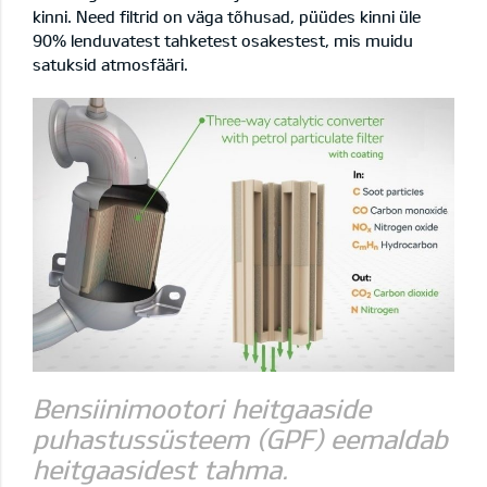
kinni. Need filtrid on väga tõhusad, püüdes kinni üle
90% lenduvatest tahketest osakestest, mis muidu
satuksid atmosfääri.
Bensiinimootori heitgaaside
puhastussüsteem (GPF) eemaldab
heitgaasidest tahma.