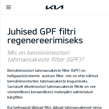
Juhised GPF filtri
regenereerimiseks
Mis on bensiinimootori
tahmaosakeste filter (GPF)?
Bensiinimootori tahmaosakeste filter (GPF) on
heitgaasisüsteemis asetsev filter, mis on ette nähtud
bensiinimootorites tahmaosakeste kogumiseks.
Sarnaselt diiselmootori tahmaosakeste filtrile on see
sünteetilisest keraamilisest materjalist valmistatud
kärgfilter.
Kui heitgaasid läbivad filtri, jäävad tahmaosakesed sinna