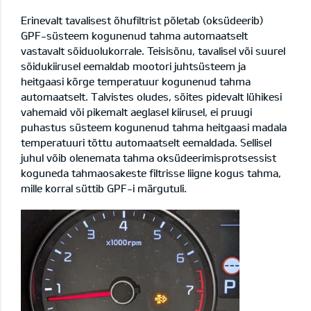
Erinevalt tavalisest õhufiltrist põletab (oksüdeerib)
GPF-süsteem kogunenud tahma automaatselt
vastavalt sõiduolukorrale. Teisisõnu, tavalisel või suurel
sõidukiirusel eemaldab mootori juhtsüsteem ja
heitgaasi kõrge temperatuur kogunenud tahma
automaatselt. Talvistes oludes, sõites pidevalt lühikesi
vahemaid või pikemalt aeglasel kiirusel, ei pruugi
puhastus süsteem kogunenud tahma heitgaasi madala
temperatuuri tõttu automaatselt eemaldada. Sellisel
juhul võib olenemata tahma oksüdeerimisprotsessist
koguneda tahmaosakeste filtrisse liigne kogus tahma,
mille korral süttib GPF-i märgutuli.