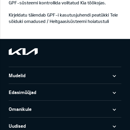
GPF-süsteemi kontrollida volitatud Kia töökojas.
Kirjeldatu täiendab GPF-i kasutusjuhendi peatükki Teie
sõiduki omadused / Heitgaasisüsteemi hoiatustuli
Mudelid
Edasimüüjad
Omanikule
Uudised