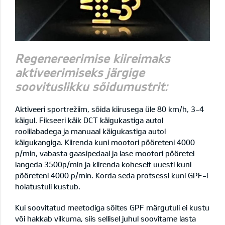
Regenereerimise kiireimaks
aktiveerimiseks järgige
soovituslikku sõidumustrit:
Aktiveeri sportrežiim, sõida kiirusega üle 80 km/h, 3-4
käigul. Fikseeri käik DCT käigukastiga autol
roolilabadega ja manuaal käigukastiga autol
käigukangiga. Kiirenda kuni mootori pööreteni 4000
p/min, vabasta gaasipedaal ja lase mootori pööretel
langeda 3500p/min ja kiirenda koheselt uuesti kuni
pööreteni 4000 p/min. Korda seda protsessi kuni GPF-i
hoiatustuli kustub.
Kui soovitatud meetodiga sõites GPF märgutuli ei kustu
või hakkab vilkuma, siis sellisel juhul soovitame lasta