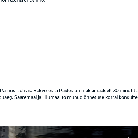
 Pärnus, Jõhvis, Rakveres ja Paides on maksimaalselt 30 minutit a
aeg. Saaremaal ja Hiiumaal toimunud õnnetuse korral konsulteeri