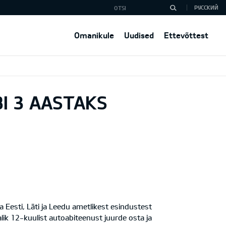
РУССКИЙ
Omanikule
Uudised
Ettevõttest
I 3 AASTAKS
Eesti, Läti ja Leedu ametlikest esindustest
ik 12-kuulist autoabiteenust juurde osta ja