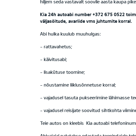
hiljem seda vastavalt soovile aasta kaupa p
Kia 24h autoabi number +372 675 0522 toimib
väljasõitude, avariide vms juhtumite korral.
Abi hulka kuulub muuhulgas:
- rattavahetus;
- käivitusabi;
- lisakütuse toomine;
- nõustamine liiklusõnnetuse korral;
- vajadusel tasuta pukseerimine lähimasse te
- vajadusel reisijate soovitud sihtkohta viimine (
Teie autos on kleebis Kia autoabi telefoninum
Abivajajal palutakse edastada teenindajale tele