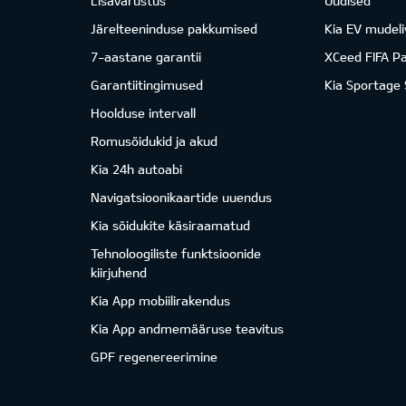
Lisavarustus
Uudised
Järelteeninduse pakkumised
Kia EV mudeli
7-aastane garantii
XCeed FIFA P
Garantiitingimused
Kia Sportage
Hoolduse intervall
Romusõidukid ja akud
Kia 24h autoabi
Navigatsioonikaartide uuendus
Kia sõidukite käsiraamatud
Tehnoloogiliste funktsioonide
kiirjuhend
Kia App mobiilirakendus
Kia App andmemääruse teavitus
GPF regenereerimine