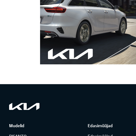
Mudelid
Edasimüüjad