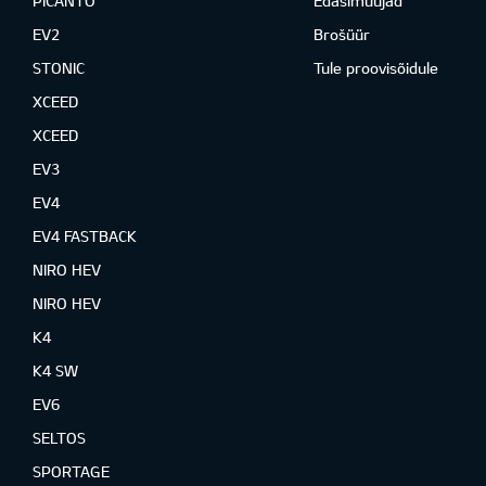
PICANTO
Edasimüüjad
EV2
Brošüür
STONIC
Tule proovisõidule
XCEED
XCEED
EV3
EV4
EV4 FASTBACK
NIRO HEV
NIRO HEV
K4
K4 SW
EV6
SELTOS
SPORTAGE