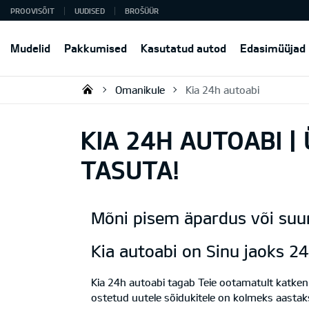
PROOVISÕIT
UUDISED
BROŠÜÜR
Mudelid
Pakkumised
Kasutatud autod
Edasimüüjad
Omanikule
Kia 24h autoabi
KIA AUTO AS
KIA 24H AUTOABI |
TASUTA!
Mõni pisem äpardus või suu
Kia autoabi on Sinu jaoks 2
Kia 24h autoabi tagab Teie ootamatult katkenu
ostetud uutele sõidukitele on kolmeks aastak