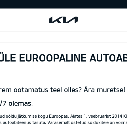
 ÜLE EUROOPALINE AUTOAB
rem ootamatus teel olles? Ära muretse!
4/7 olemas.
d sõidu jätkumise kogu Euroopas. Alates 1. veebruarist 2014 Kia 
s autoabiteenus tasuta. Varasemalt ostetud sõidukitele on võimal