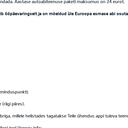
ikendada. Aastase autoabiteenuse paketi maksumus on 24 eurot.
 ööpäevaringselt ja on mõeldud üle Euroopa esmase abi osutami
eninduspunkti;
riigi piires).
briga, millele helistades tagatakse Teile ühendus appi tuleva tee
foni teel järgnev info: