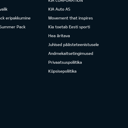
KIA CORPORATION
valik
KIA Auto AS
ack eripakkumine
Movement that inspires
 Summer Pack
Kia toetab Eesti sporti
Hea äritava
Juhised päästeteenistusele
Andmekaitsetingimused
Privaatsuspoliitika
Küpsisepoliitika