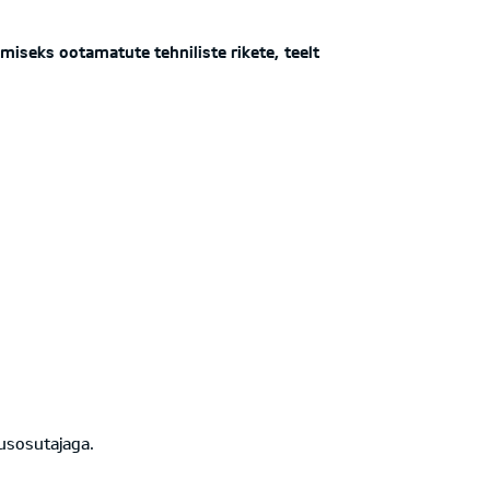
seks ootamatute tehniliste rikete, teelt
nusosutajaga.