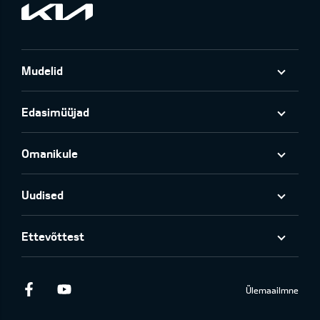
Mudelid
Edasimüüjad
Omanikule
Uudised
Ettevõttest
Facebook
Youtube
Ülemaailmne