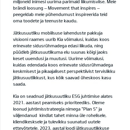
miljoneid inimesi uurima parimaid liikumisviise.
Meie
brändi loosung – Movement that inspires –
peegeldab meie pühendumust inspireerida teid
oma toodete ja teenuste kaudu.
Jätkusuutliku mobiilsuse lahenduste pakkuja
visiooni raames uurib Kia võimalusi, kuidas koos
erinevate sidusrühmadega edasi liikuda, ning
püüdleb jätkusuutlikuma elu suunas kõigi jaoks
keset uuendusi ja muutusi.
Uurime võimalusi,
kuidas edendada koos erinevate sidusrühmadega
keskmisest ja pikaajalisest perspektiivist tervislikku
jätkusuutlikkust, kus kõik saavad üheskoos kasu
saada.
Kia on seadnud jätkusuutliku ESG juhtimise alates
2021. aastast peamiseks prioriteediks. Oleme
loonud juhtimisstrateegia nimega "Plan S" ja
väljendanud kindlat tahet minna üle rohelisele,
kliendikesksele ja tulevikku suunatud uutele
ettevõtetele.
2023. aastal loodi jätkusuutlikkuse