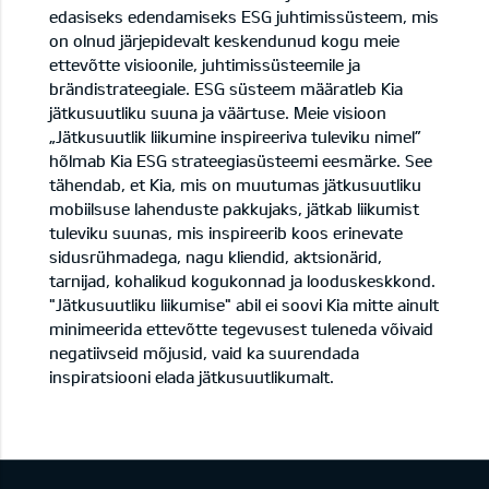
edasiseks edendamiseks ESG juhtimissüsteem, mis
on olnud järjepidevalt keskendunud kogu meie
ettevõtte visioonile, juhtimissüsteemile ja
brändistrateegiale.
ESG süsteem määratleb Kia
jätkusuutliku suuna ja väärtuse.
Meie visioon
„Jätkusuutlik liikumine inspireeriva tuleviku nimel”
hõlmab Kia ESG strateegiasüsteemi eesmärke.
See
tähendab, et Kia, mis on muutumas jätkusuutliku
mobiilsuse lahenduste pakkujaks, jätkab liikumist
tuleviku suunas, mis inspireerib koos erinevate
sidusrühmadega, nagu kliendid, aktsionärid,
tarnijad, kohalikud kogukonnad ja looduskeskkond.
"Jätkusuutliku liikumise" abil ei soovi Kia mitte ainult
minimeerida ettevõtte tegevusest tuleneda võivaid
negatiivseid mõjusid, vaid ka suurendada
inspiratsiooni elada jätkusuutlikumalt.