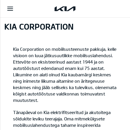
KIA CORPORATION
Kia Corporation on mobiilsusteenuste pakkuja, kelle
visioon on luua jätkusuutlikke mobiilsuslahendusi.
Ettevõte on eksisteerinud aastast 1944 ja on
autotööstust edendanud enam kui 75 aastat.
Liikumine on alati olnud Kia kaubamärgi keskmes
ning inimeste liikuma aitamine on äritegevuse
keskmes ning jääb selliseks ka tulevikus, olenemata
kõigist autotööstuse valdkonnas toimuvatest
muutustest.
Tänapäeval on Kia elektrifitseeritud ja akutoitega
sõidukite leviku teerajaja.
Oma mitmekülgsete
mobiilsuslahendustega tahame inspireerida