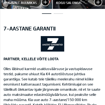
MUGAVALT RUUMIKAS
KOGU SALONGIS
7-AASTANE GARANTII
PARTNER, KELLELE VÕITE LOOTA
Olles läbinud karmid usaldusväärsuse ja vastupidavuse
testid, pakume uhiuut Kia K4 autotööstuse juhtiva
garantiiga. See katab teie täieliku meelerahu nimel kõike
eesmisest kaitserauast tagumiseni. Kehtimisajal on see
täielikult ülekantav igale järgnevale omanikule, nii et te saate
auto maksimaalse edasimüügiväärtuse, kui peaksite selle
maha müüma. Kia uue auto 7-aastane/150 000 km
läbisõidu garantii. Kehtib kõikides ELi liikmesriikides (lisaks