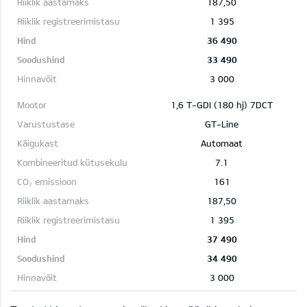
187,50
1 395
36 490
33 490
3 000
1,6 T-GDI (180 hj) 7DCT
GT-Line
Automaat
7.1
161
187,50
1 395
37 490
34 490
3 000