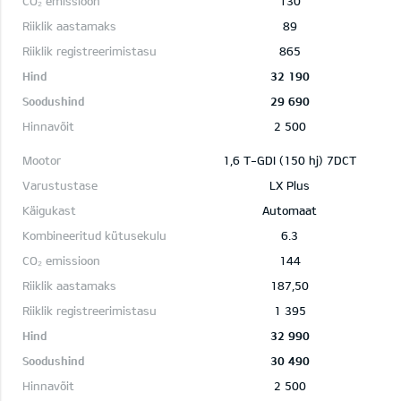
130
89
865
32 190
29 690
2 500
1,6 T-GDI (150 hj) 7DCT
LX Plus
Automaat
6.3
144
187,50
1 395
32 990
30 490
2 500