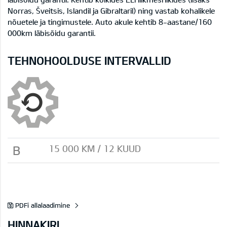
Norras, Šveitsis, Islandil ja Gibraltaril) ning vastab kohalikele
nõuetele ja tingimustele. Auto akule kehtib 8-aastane/160
000km läbisõidu garantii.
TEHNOHOOLDUSE INTERVALLID
B
15 000 KM / 12 KUUD
PDFi allalaadimine
HINNAKIRI