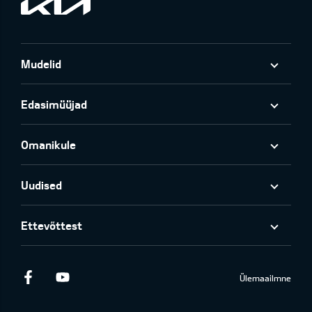
Mudelid
Edasimüüjad
Omanikule
Uudised
Ettevõttest
Facebook
Youtube
Ülemaailmne