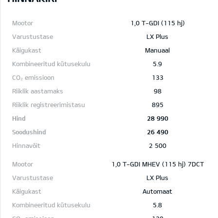
1,0 T-GDI (115 hj)
LX Plus
Manuaal
5.9
133
98
895
28 990
26 490
2 500
1,0 T-GDI MHEV (115 hj) 7DCT
LX Plus
Automaat
5.8