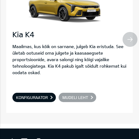
Kia K4
Maailmas, kus kõik on sarnane, julgeb Kia eristuda. See
ületab ootuseid oma julgete ja kaasaaegsete
proportsioonide, avara salongi ning kõigi vajalike
tehnoloogiatega. Kia K4 pakub igalt sõidult rohkemat kui
oodata oskad.
KONFIGURAATOR
MUDELI LEHT