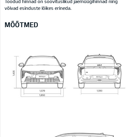
Toodud hinnad on soovituslikud jaemüügihinnad ning
võivad esinduste lõikes erineda.
MÕÕTMED