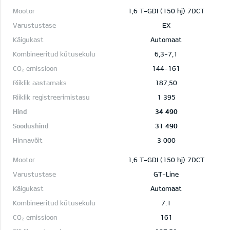
1,6 T-GDI (150 hj) 7DCT
EX
Automaat
6,3-7,1
144-161
187,50
1 395
34 490
31 490
3 000
1,6 T-GDI (150 hj) 7DCT
GT-Line
Automaat
7.1
161