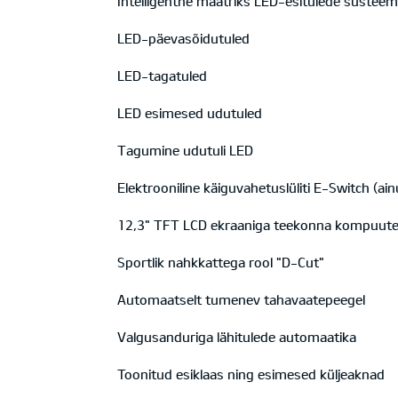
Intelligentne maatriks LED-esitulede süsteem
LED-päevasõidutuled
LED-tagatuled
LED esimesed udutuled
Tagumine udutuli LED
Elektrooniline käiguvahetuslüliti E-Switch (ai
12,3" TFT LCD ekraaniga teekonna kompuute
Sportlik nahkkattega rool "D-Cut"
Automaatselt tumenev tahavaatepeegel
Valgusanduriga lähitulede automaatika
Toonitud esiklaas ning esimesed küljeaknad