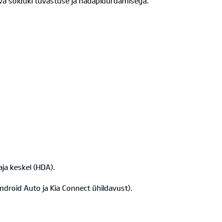
va sõiduki tuvastuse ja hädapidurdamisega.
aja keskel (HDA).
ndroid Auto ja Kia Connect ühildavust).