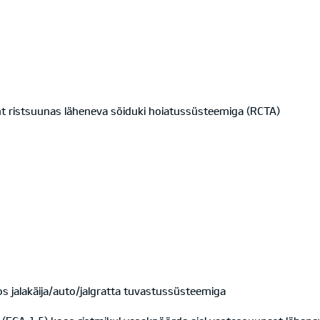
 ristsuunas läheneva sõiduki hoiatussüsteemiga (RCTA)
 jalakäija/auto/jalgratta tuvastussüsteemiga