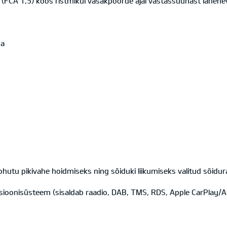
 (FCA 1,5) koos ristmikul vasakpöörde ajal vastassuunast lähene
ga
a ohutu pikivahe hoidmiseks ning sõiduki liikumiseks valitud sõidur
tsioonisüsteem (sisaldab raadio, DAB, TMS, RDS, Apple CarPlay/A