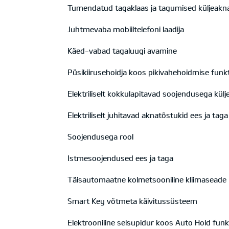
Tumendatud tagaklaas ja tagumised küljeakn
Juhtmevaba mobiiltelefoni laadija
Käed-vabad tagaluugi avamine
Püsikiirusehoidja koos pikivahehoidmise funk
Elektriliselt kokkulapitavad soojendusega kül
Elektriliselt juhitavad aknatõstukid ees ja ta
Soojendusega rool
Istmesoojendused ees ja taga
Täisautomaatne kolmetsooniline kliimaseade
Smart Key võtmeta käivitussüsteem
Elektrooniline seisupidur koos Auto Hold fun