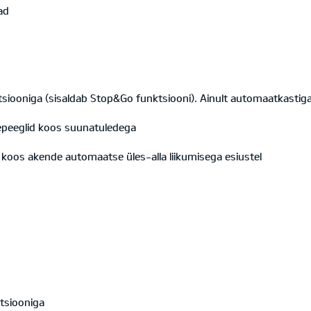
ad
tsiooniga (sisaldab Stop&Go funktsiooni). Ainult automaatkastig
jepeeglid koos suunatuledega
ga koos akende automaatse üles-alla liikumisega esiustel
ktsiooniga