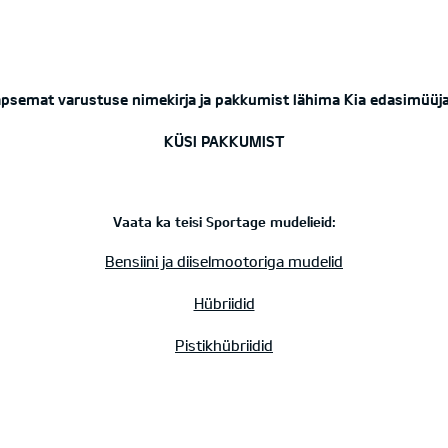
äpsemat varustuse nimekirja ja pakkumist lähima Kia edasimüüja
KÜSI PAKKUMIST
Vaata ka teisi Sportage mudelieid:
Bensiini ja diiselmootoriga mudelid
Hübriidid
Pistikhübriidid