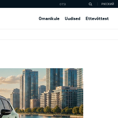
РУССКИЙ
Omanikule
Uudised
Ettevõttest