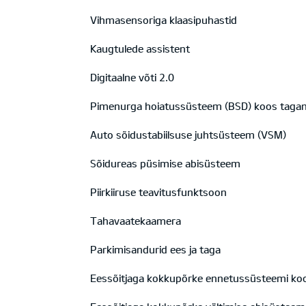
Vihmasensoriga klaasipuhastid
Kaugtulede assistent
Digitaalne võti 2.0
Pimenurga hoiatussüsteem (BSD) koos tagant
Auto sõidustabiilsuse juhtsüsteem (VSM)
Sõidureas püsimise abisüsteem
Piirkiiruse teavitusfunktsoon
Tahavaatekaamera
Parkimisandurid ees ja taga
Eessõitjaga kokkupõrke ennetussüsteemi koos