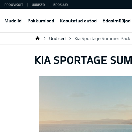
PROOVISÕIT
UUDISED
BROŠÜÜR
Mudelid
Pakkumised
Kasutatud autod
Edasimüüjad
Uudised
Kia Sportage Summer Pack
KIA AUTO AS
KIA SPORTAGE SU