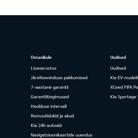
Omanikule
Uudised
Lisavarustus
Uudised
Järelteeninduse pakkumised
Kia EV mudeli
7-aastane garantii
XCeed FIFA P
Garantiitingimused
Kia Sportage
Hoolduse intervall
Romusõidukid ja akud
Kia 24h autoabi
Navigatsioonikaartide uuendus