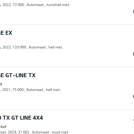
n, 2022, 73 000 , Automaat , tumehall met.
GE EX
n, 2022, 133 000 , Automaat , hall met.
E GT-LINE TX
TX
, 2021, 75 000 , Automaat , hall met.
 TX GT LINE 4X4
 4x4
iisel, 2024, 31 682 , Automaat , must met.