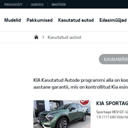
PROOVISÕIT
UUDISED
BROŠÜÜR
Mudelid
Pakkumised
Kasutatud autod
Edasimüüjad
Kasutatud autod
KIA AUTO AS
KAUBAMÄR
KIA Kasutatud Autode programmi alla on koon
aastane garantii, mis on kontrollitud Kia esi
KIA SPORTAG
Sportage HEV GT-L
1.6 (117 kW) Hübrii