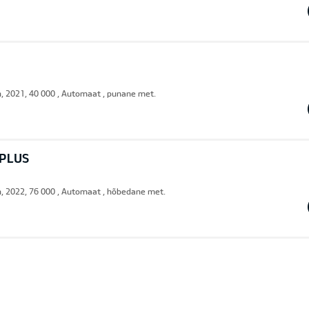
n, 2021, 40 000 , Automaat , punane met.
 PLUS
n, 2022, 76 000 , Automaat , hõbedane met.