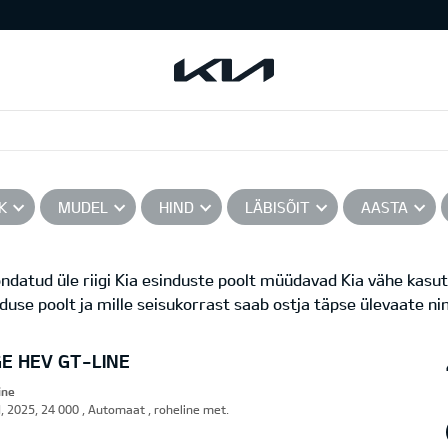
K
MUDEL
HIND
LÄBISÕIT
AASTA
datud üle riigi Kia esinduste poolt müüdavad Kia vähe kasut
nduse poolt ja mille seisukorrast saab ostja täpse ülevaate ni
E HEV GT-LINE
ine
d, 2025, 24 000 , Automaat , roheline met.