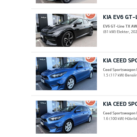
KIA EV6 GT-
EV6 GT-Line TX A
(81 kW) Elekter, 20
KIA CEED S
Ceed Sportswagon 
1.5 (117 kW) Bensii
KIA CEED S
Ceed Sportswagon 
1.6 (100 kW) Hübrii