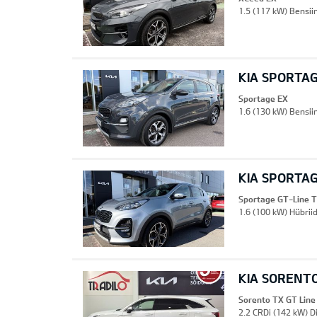
1.5 (117 kW) Bensii
KIA SPORTA
Sportage EX
1.6 (130 kW) Bensii
KIA SPORTAG
Sportage GT-Line 
1.6 (100 kW) Hübriid
KIA SORENTO
Sorento TX GT Line
2.2 CRDi (142 kW) D