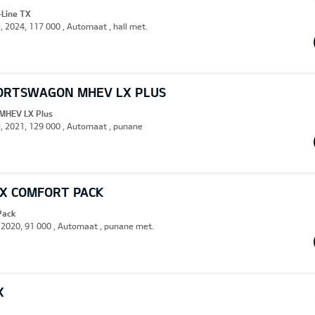
Line TX
, 2024, 117 000 , Automaat , hall met.
PORTSWAGON MHEV LX PLUS
MHEV LX Plus
d, 2021, 129 000 , Automaat , punane
EX COMFORT PACK
Pack
, 2020, 91 000 , Automaat , punane met.
X