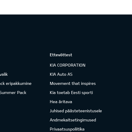
Ettevõttest
KIA CORPORATION
valik
KIA Auto AS
ack eripakkumine
Movement that inspires
 Summer Pack
Kia toetab Eesti sporti
Hea äritava
Juhised päästeteenistusele
Andmekaitsetingimused
Privaatsuspoliitika