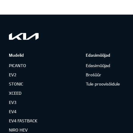
Mudelid
Edasimüüjad
PICANTO
Edasimüüjad
EV2
Brošüür
STONIC
Tule proovisõidule
XCEED
EV3
EV4
EV4 FASTBACK
NIRO HEV