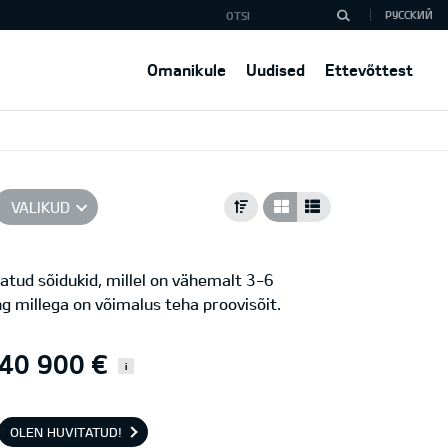
РУССКИЙ
Omanikule
Uudised
Ettevõttest
VALIKUD
atud sõidukid, millel on vähemalt 3-6
ng millega on võimalus teha proovisõit.
40 900 €
i
OLEN HUVITATUD!