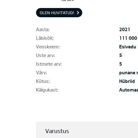
OLEN HUVITATUD!
Aasta:
2021
Läbisõit:
111 000
Veoskeem:
Esivedu
Uste arv:
5
Istmete arv:
5
Värv:
punane 
Kütus:
Hübriid
Käigukast:
Automa
Varustus