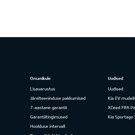
Omanikule
Uudised
Lisavarustus
Uudised
Järelteeninduse pakkumised
Kia EV mudeli
7-aastane garantii
XCeed FIFA P
Garantiitingimused
Kia Sportage
Hoolduse intervall