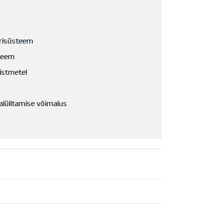
risüsteem
teem
istmetel
jalülitamise võimalus