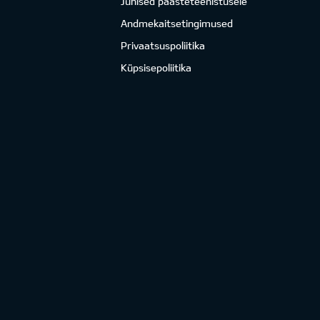
Juhised päästeteenistusele
Andmekaitsetingimused
Privaatsuspoliitika
Küpsisepoliitika