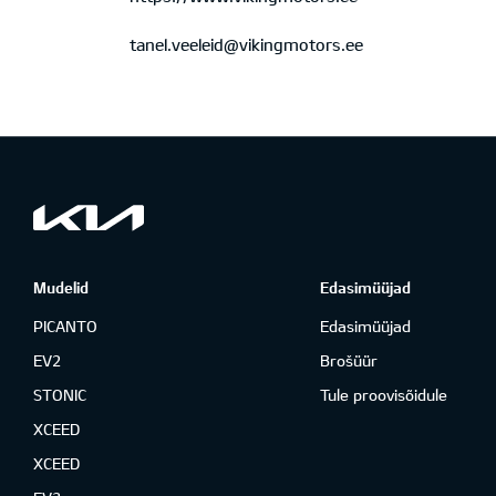
tanel.veeleid@vikingmotors.ee
Mudelid
Edasimüüjad
PICANTO
Edasimüüjad
EV2
Brošüür
STONIC
Tule proovisõidule
XCEED
XCEED