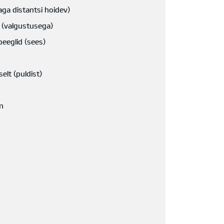
aga distantsi hoidev)
 (valgustusega)
eeglid (sees)
elt (puldist)
m