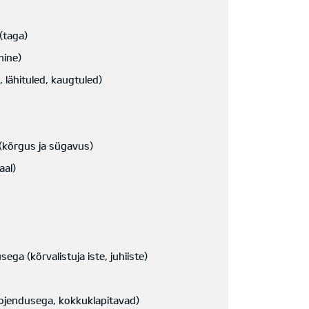
(taga)
mine)
 lähituled, kaugtuled)
(kõrgus ja sügavus)
aal)
ega (kõrvalistuja iste, juhiiste)
soojendusega, kokkuklapitavad)