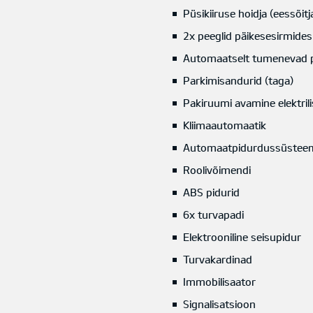
Püsikiiruse hoidja (eessõitj
2x peeglid päikesesirmides
Automaatselt tumenevad p
Parkimisandurid (taga)
Pakiruumi avamine elektrilis
Kliimaautomaatik
Automaatpidurdussüstee
Roolivõimendi
ABS pidurid
6x turvapadi
Elektrooniline seisupidur
Turvakardinad
Immobilisaator
Signalisatsioon