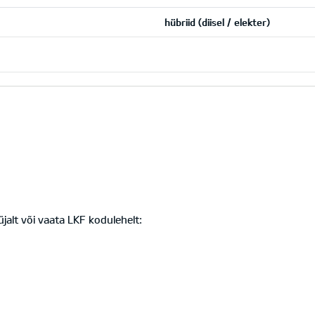
hübriid (diisel / elekter)
üüjalt või vaata LKF kodulehelt: