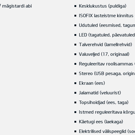
 mägistardi abi
Kesklukustus (puldiga)
ISOFIX lasteistme kinnitus 
Udutuled (eesmised, tagu
LED (tagatuled, päevatuled,
Talverehvid (lamellrehvid)
Valuveljed (17, originaal)
Reguleeritav roolisammas 
Stereo (USB pesaga, origin
Ekraan (ees)
Jalamatid (veluurist)
Topsihoidjad (ees, taga)
Istmed reguleeritava kõrgus
Käetugi ees (laekaga)
Elektrilised välispeeglid (