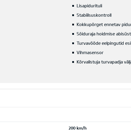
Lisapidurituli
Stabiilsuskontroll
Kokkupõrget ennetav pidu
Sõiduraja hoidmise abisüs
Turvavööde eelpingutid esi
Vihmasensor
Kõrvalistuja turvapadja väl
200 km/h