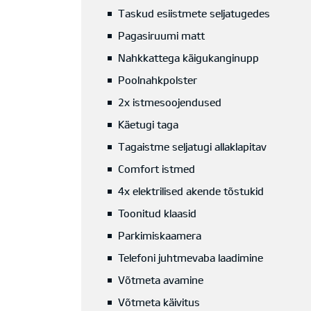
Taskud esiistmete seljatugedes
Pagasiruumi matt
Nahkkattega käigukanginupp
Poolnahkpolster
2x istmesoojendused
Käetugi taga
Tagaistme seljatugi allaklapitav
Comfort istmed
4x elektrilised akende tõstukid
Toonitud klaasid
Parkimiskaamera
Telefoni juhtmevaba laadimine
Võtmeta avamine
Võtmeta käivitus