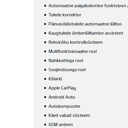
Automaatne paigalseismise funktsioon /
Tulede korrektor
Päevasõidutulede automaatne lülitus
Kaugtulede ümberlülitamise assistent
Rehvirõhu kontrollsüsteem
Multifunktsionaalne rool
Nahkkattega rool
Soojendusega rool
Kõlarid
Apple CarPlay
Android Auto
Autokompuuter
Käed vabad süsteem
GSM antenn