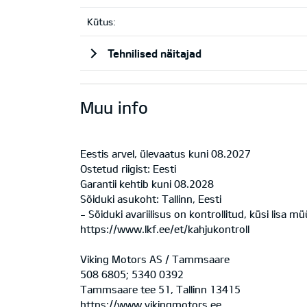
Kütus:
Tehnilised näitajad
Muu info
Eestis arvel, ülevaatus kuni 08.2027
Ostetud riigist: Eesti
Garantii kehtib kuni 08.2028
Sõiduki asukoht: Tallinn, Eesti
- Sõiduki avariilisus on kontrollitud, küsi lisa m
https://www.lkf.ee/et/kahjukontroll
Viking Motors AS / Tammsaare
508 6805; 5340 0392
Tammsaare tee 51, Tallinn 13415
https://www.vikingmotors.ee