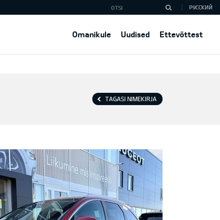
РУССКИЙ
Omanikule
Uudised
Ettevõttest
TAGASI NIMEKIRJA