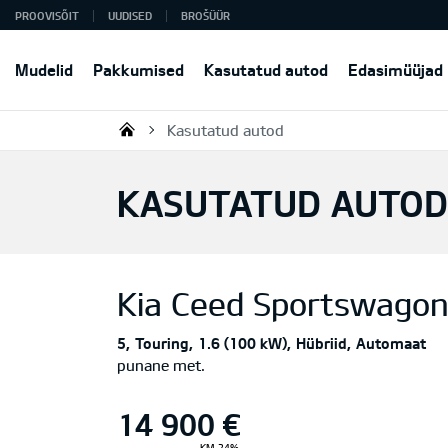
PROOVISÕIT
UUDISED
BROŠÜÜR
Mudelid
Pakkumised
Kasutatud autod
Edasimüüjad
Kasutatud autod
KIA AUTO AS
KASUTATUD AUTOD
Kia
Ceed Sportswago
5
Touring
1.6 (100 kW)
Hübriid
Automaat
punane met.
14 900 €
KM 24%