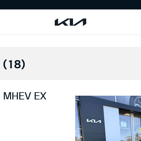
 (
18
)
n MHEV EX