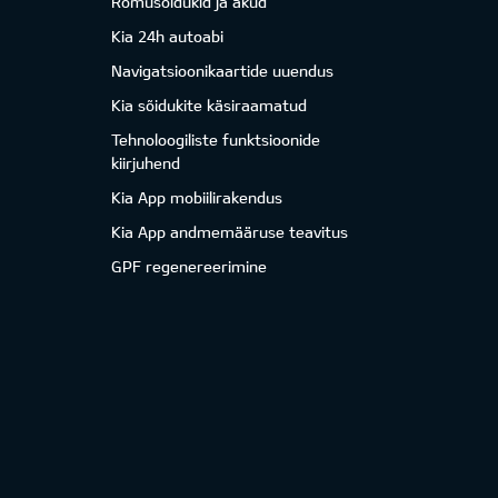
Romusõidukid ja akud
Kia 24h autoabi
Navigatsioonikaartide uuendus
Kia sõidukite käsiraamatud
Tehnoloogiliste funktsioonide
kiirjuhend
Kia App mobiilirakendus
Kia App andmemääruse teavitus
GPF regenereerimine