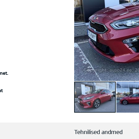
met.
at
Tehnilised andmed