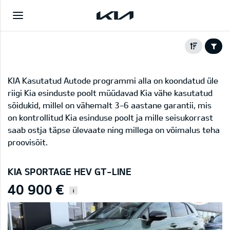
KIA Kasutatud Autode programmi alla on koondatud üle
riigi Kia esinduste poolt müüdavad Kia vähe kasutatud
sõidukid, millel on vähemalt 3-6 aastane garantii, mis
on kontrollitud Kia esinduse poolt ja mille seisukorrast
saab ostja täpse ülevaate ning millega on võimalus teha
proovisõit.
KIA SPORTAGE HEV GT-LINE
40 900 €
i