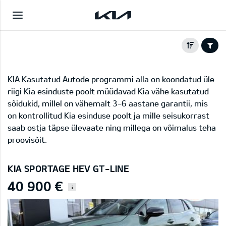
KIA Kasutatud Autode programmi alla on koondatud üle
riigi Kia esinduste poolt müüdavad Kia vähe kasutatud
sõidukid, millel on vähemalt 3-6 aastane garantii, mis
on kontrollitud Kia esinduse poolt ja mille seisukorrast
saab ostja täpse ülevaate ning millega on võimalus teha
proovisõit.
KIA SPORTAGE HEV GT-LINE
40 900 €
i