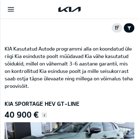
KIA Kasutatud Autode programmi alla on koondatud üle
riigi Kia esinduste poolt müüdavad Kia vähe kasutatud
sõidukid, millel on vähemalt 3-6 aastane garantii, mis
on kontrollitud Kia esinduse poolt ja mille seisukorrast
saab ostja täpse ülevaate ning millega on võimalus teha
proovisõit.
KIA SPORTAGE HEV GT-LINE
40 900 €
i