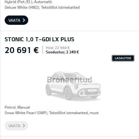
Hybrid (Pet./El.), Automatic
Deluxe White (HW2), Tekstiilist istmekatted
VAATA
STONIC 1,0 T-GDI LX PLUS
20 691 €
Hind: 22 940 €
Soodustus: 2 249 €
LAOAUTOD
Broneeritud
Petrol, Manual
Snow White Pearl (SWP), Tekstiilist istmekatted, must
VAATA