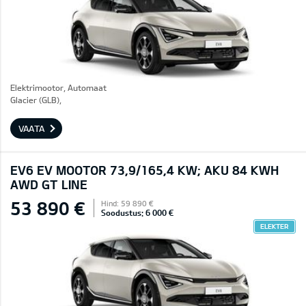
Elektrimootor, Automaat
Glacier (GLB),
VAATA
EV6 EV MOOTOR 73,9/165,4 KW; AKU 84 KWH
AWD GT LINE
53 890 €
Hind: 59 890 €
Soodustus: 6 000 €
ELEKTER