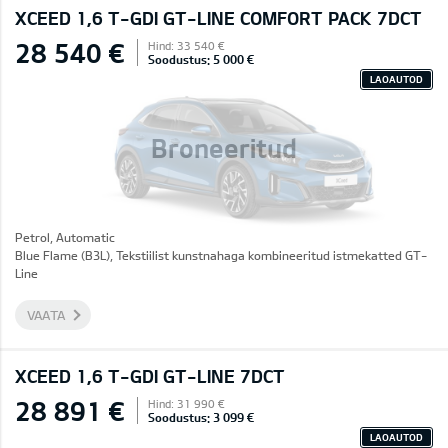
XCEED 1,6 T-GDI GT-LINE COMFORT PACK 7DCT
28 540 €
Hind: 33 540 €
Soodustus: 5 000 €
LAOAUTOD
Broneeritud
Petrol, Automatic
Blue Flame (B3L), Tekstiilist kunstnahaga kombineeritud istmekatted GT-
Line
VAATA
XCEED 1,6 T-GDI GT-LINE 7DCT
28 891 €
Hind: 31 990 €
Soodustus: 3 099 €
LAOAUTOD