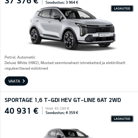
37 376 €
Soodustus: 3 964 €
LAOAUTOD
Petrol, Automatic
Deluxe White (HW2), Mustad seemisnahast istmekatted ja elektriliselt
reguleeritavad esiistmed
VAATA
SPORTAGE 1,6 T-GDI HEV GT-LINE 6AT 2WD
40 931 €
Hind: 45 290 €
Soodustus: 4 359 €
LAOAUTOD