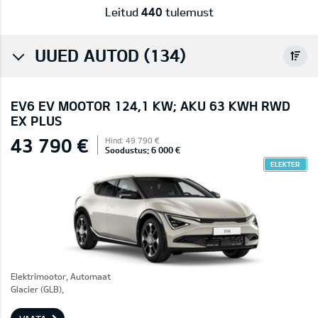
Leitud
440
tulemust
UUED AUTOD (134)
EV6 EV MOOTOR 124,1 KW; AKU 63 KWH RWD
EX PLUS
43 790 €
Hind: 49 790 €
Soodustus: 6 000 €
ELEKTER
Elektrimootor, Automaat
Glacier (GLB),