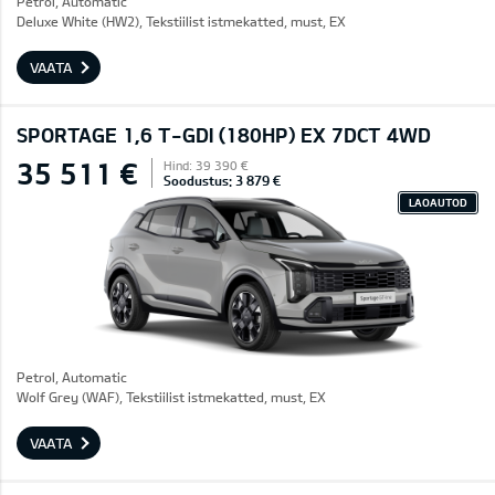
Petrol, Automatic
Deluxe White (HW2), Tekstiilist istmekatted, must, EX
VAATA
SPORTAGE 1,6 T-GDI (180HP) EX 7DCT 4WD
35 511 €
Hind: 39 390 €
Soodustus: 3 879 €
LAOAUTOD
Petrol, Automatic
Wolf Grey (WAF), Tekstiilist istmekatted, must, EX
VAATA