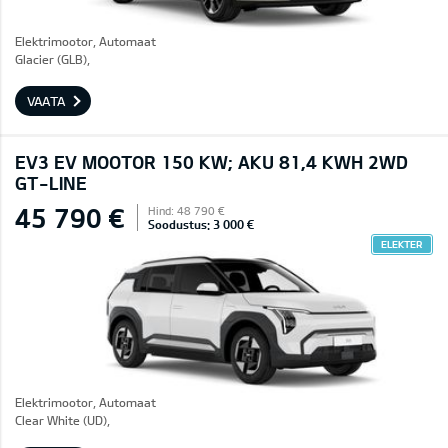
Elektrimootor, Automaat
Glacier (GLB),
VAATA
EV3 EV MOOTOR 150 KW; AKU 81,4 KWH 2WD
GT-LINE
45 790 €
Hind: 48 790 €
Soodustus: 3 000 €
ELEKTER
Elektrimootor, Automaat
Clear White (UD),