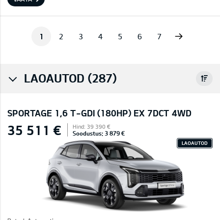
Next
1
2
3
4
5
6
7
LAOAUTOD (287)
SPORTAGE 1,6 T-GDI (180HP) EX 7DCT 4WD
35 511 €
Hind: 39 390 €
Soodustus: 3 879 €
LAOAUTOD