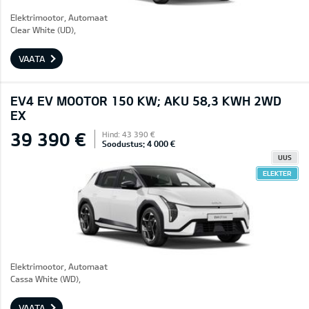
Elektrimootor, Automaat
Clear White (UD),
VAATA
EV4 EV MOOTOR 150 KW; AKU 58,3 KWH 2WD
EX
39 390 €
Hind: 43 390 €
Soodustus: 4 000 €
UUS
ELEKTER
Elektrimootor, Automaat
Cassa White (WD),
VAATA