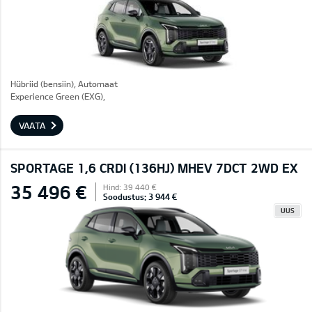
Hübriid (bensiin), Automaat
Experience Green (EXG),
VAATA
SPORTAGE 1,6 CRDI (136HJ) MHEV 7DCT 2WD EX
35 496 €
Hind: 39 440 €
Soodustus: 3 944 €
UUS