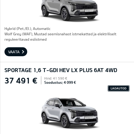
Hybrid (Pet./El.), Automatic
Wolf Grey (WAF), Mustad seemisnahast istmekatted ja elektriliselt
reguleeritavad esiistmed
VAATA
SPORTAGE 1,6 T-GDI HEV LX PLUS 6AT 4WD
37 491 €
Hind: 41 590 €
Soodustus: 4 099 €
LAOAUTOD