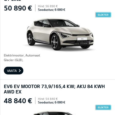
50 890 €
Hind: 56 890 €
Soodustus: 6 000 €
ELEKTER
Elektrimootor, Automaat
Glacier (GLB),
VAATA
EV6 EV MOOTOR 73,9/165,4 KW; AKU 84 KWH
AWD EX
48 840 €
Hind: 54 840 €
Soodustus: 6 000 €
ELEKTER