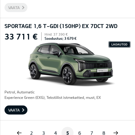
VAATA
SPORTAGE 1,6 T-GDI (150HP) EX 7DCT 2WD
33 711 €
Hind: 37 390 €
Soodustus: 3 679 €
LAOAUTOD
Petrol, Automatic
Experience Green (EXG), Tekstiilist istmekatted, must, EX
VAATA
vious
Next
2
3
4
5
6
7
8