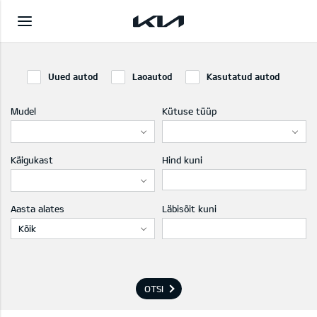
Uued autod
Laoautod
Kasutatud autod
Mudel
Kütuse tüüp
Käigukast
Hind kuni
Aasta alates
Läbisõit kuni
Kõik
OTSI