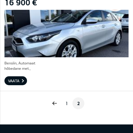
16 900 €
Bensiin, Automaat
hõbedane met.,
VAATA
Previous
1
2