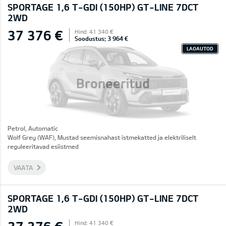
SPORTAGE 1,6 T-GDI (150HP) GT-LINE 7DCT
2WD
37 376 €
Hind: 41 340 €
Soodustus: 3 964 €
LAOAUTOD
Broneeritud
Petrol, Automatic
Wolf Grey (WAF), Mustad seemisnahast istmekatted ja elektriliselt
reguleeritavad esiistmed
VAATA
SPORTAGE 1,6 T-GDI (150HP) GT-LINE 7DCT
2WD
Hind: 41 340 €