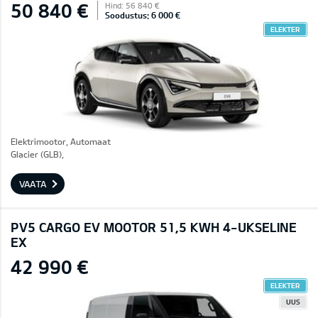
50 840 €
Hind: 56 840 €
Soodustus: 6 000 €
ELEKTER
Elektrimootor, Automaat
Glacier (GLB),
VAATA
PV5 CARGO EV MOOTOR 51,5 KWH 4-UKSELINE
EX
42 990 €
ELEKTER
UUS