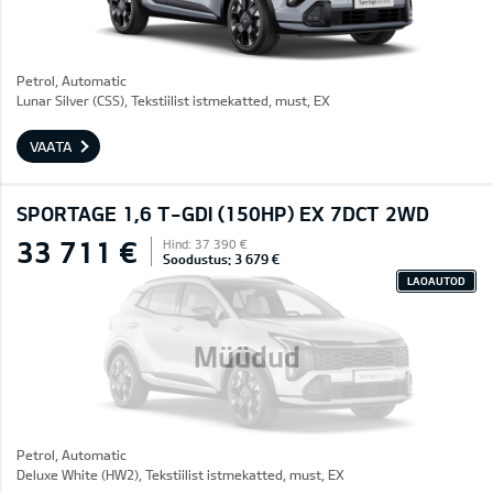
Petrol, Automatic
Lunar Silver (CSS), Tekstiilist istmekatted, must, EX
VAATA
SPORTAGE 1,6 T-GDI (150HP) EX 7DCT 2WD
33 711 €
Hind: 37 390 €
Soodustus: 3 679 €
LAOAUTOD
Müüdud
Petrol, Automatic
Deluxe White (HW2), Tekstiilist istmekatted, must, EX