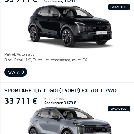
Soodustus: 3 679 €
LAOAUTOD
Petrol, Automatic
Black Pearl (1K), Tekstiilist istmekatted, must, EX
VAATA
SPORTAGE 1,6 T-GDI (150HP) EX 7DCT 2WD
33 711 €
Hind: 37 390 €
Soodustus: 3 679 €
LAOAUTOD