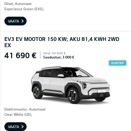
Diisel, Automaat
Experience Green (EXG),
VAATA
EV3 EV MOOTOR 150 KW; AKU 81,4 KWH 2WD
EX
41 690 €
Hind: 44 690 €
Soodustus: 3 000 €
ELEKTER
Elektrimootor, Automaat
Clear White (UD),
VAATA