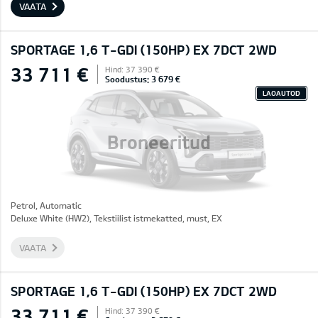
VAATA
SPORTAGE 1,6 T-GDI (150HP) EX 7DCT 2WD
33 711 €
Hind: 37 390 €
Soodustus: 3 679 €
LAOAUTOD
Broneeritud
Petrol, Automatic
Deluxe White (HW2), Tekstiilist istmekatted, must, EX
VAATA
SPORTAGE 1,6 T-GDI (150HP) EX 7DCT 2WD
33 711 €
Hind: 37 390 €