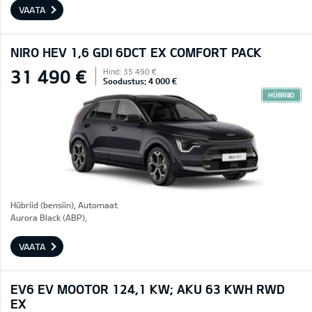
VAATA
NIRO HEV 1,6 GDI 6DCT EX COMFORT PACK
31 490 €
Hind: 35 490 €
Soodustus: 4 000 €
HÜBRIID
Hübriid (bensiin), Automaat
Aurora Black (ABP),
VAATA
EV6 EV MOOTOR 124,1 KW; AKU 63 KWH RWD
EX