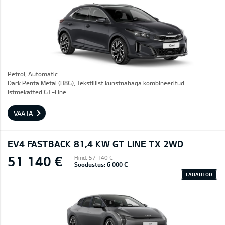
Petrol, Automatic
Dark Penta Metal (H8G), Tekstiilist kunstnahaga kombineeritud
istmekatted GT-Line
VAATA
EV4 FASTBACK 81,4 KW GT LINE TX 2WD
51 140 €
Hind: 57 140 €
Soodustus: 6 000 €
LAOAUTOD