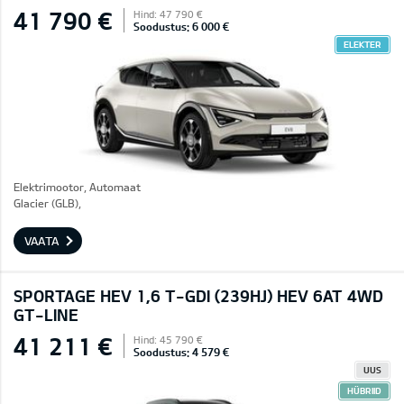
41 790 €
Hind: 47 790 €
Soodustus: 6 000 €
ELEKTER
Elektrimootor, Automaat
Glacier (GLB),
VAATA
SPORTAGE HEV 1,6 T-GDI (239HJ) HEV 6AT 4WD
GT-LINE
41 211 €
Hind: 45 790 €
Soodustus: 4 579 €
UUS
HÜBRIID