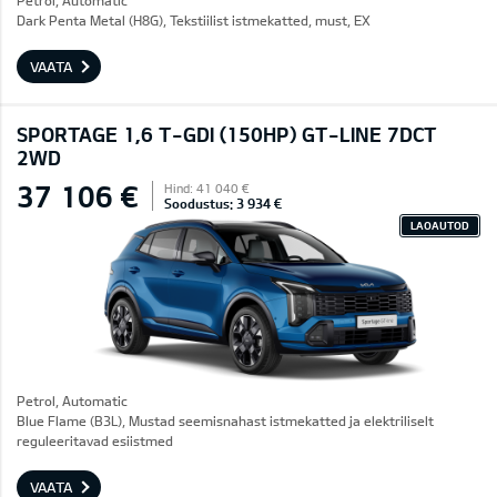
Petrol, Automatic
Dark Penta Metal (H8G), Tekstiilist istmekatted, must, EX
VAATA
SPORTAGE 1,6 T-GDI (150HP) GT-LINE 7DCT
2WD
37 106 €
Hind: 41 040 €
Soodustus: 3 934 €
LAOAUTOD
Petrol, Automatic
Blue Flame (B3L), Mustad seemisnahast istmekatted ja elektriliselt
reguleeritavad esiistmed
VAATA