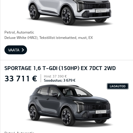
Petrol, Automatic
Deluxe White (HW2), Tekstiilist istmekatted, must, EX
VAATA
SPORTAGE 1,6 T-GDI (150HP) EX 7DCT 2WD
33 711 €
Hind: 37 390 €
Soodustus: 3 679 €
LAOAUTOD