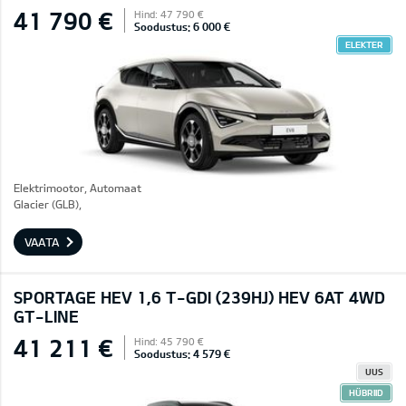
41 790 €
Hind: 47 790 €
Soodustus: 6 000 €
ELEKTER
Elektrimootor, Automaat
Glacier (GLB),
VAATA
SPORTAGE HEV 1,6 T-GDI (239HJ) HEV 6AT 4WD
GT-LINE
41 211 €
Hind: 45 790 €
Soodustus: 4 579 €
UUS
HÜBRIID