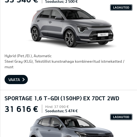
Soodustus: 2 500 €
LAOAUTOD
Hybrid (Pet./El.), Automatic
Steel Gray (KLG), Tekstiilist kunstnahaga kombineeritud istmekatted /
must
VAATA
SPORTAGE 1,6 T-GDI (150HP) EX 7DCT 2WD
31 616 €
Hind: 37 090 €
Soodustus: 5 474 €
LAOAUTOD