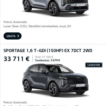
Petrol, Automatic
Lunar Silver (CSS), Tekstiilist istmekatted, must, EX
VAATA
SPORTAGE 1,6 T-GDI (150HP) EX 7DCT 2WD
33 711 €
Hind: 37 390 €
Soodustus: 3 679 €
LAOAUTOD
Petrol, Automatic