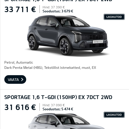
33 711 €
Hind: 37 390 €
Soodustus: 3 679 €
LAOAUTOD
Petrol, Automatic
Dark Penta Metal (H8G), Tekstiilist istmekatted, must, EX
VAATA
SPORTAGE 1,6 T-GDI (150HP) EX 7DCT 2WD
31 616 €
Hind: 37 090 €
Soodustus: 5 474 €
LAOAUTOD