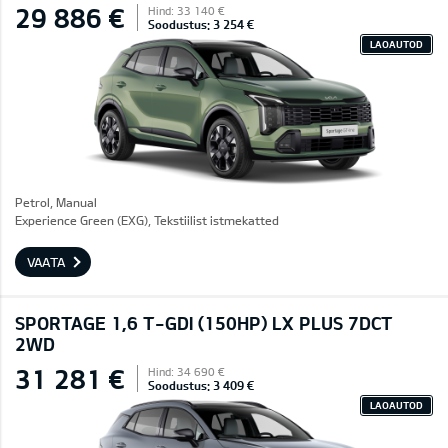
29 886 €
Hind: 33 140 €
Soodustus: 3 254 €
LAOAUTOD
Petrol, Manual
Experience Green (EXG), Tekstiilist istmekatted
VAATA
SPORTAGE 1,6 T-GDI (150HP) LX PLUS 7DCT
2WD
31 281 €
Hind: 34 690 €
Soodustus: 3 409 €
LAOAUTOD