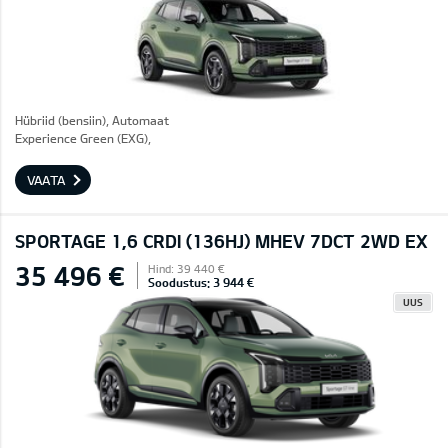
Hübriid (bensiin), Automaat
Experience Green (EXG),
VAATA
SPORTAGE 1,6 CRDI (136HJ) MHEV 7DCT 2WD EX
35 496 €
Hind: 39 440 €
Soodustus: 3 944 €
UUS