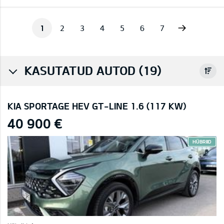
Next
1
2
3
4
5
6
7
KASUTATUD AUTOD (19)
KIA SPORTAGE HEV GT-LINE 1.6 (117 KW)
40 900 €
HÜBRIID