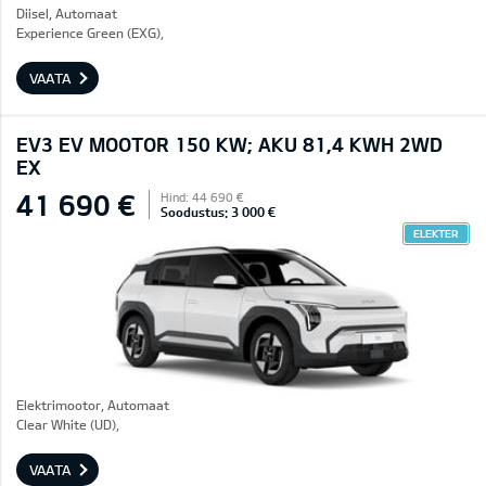
Diisel, Automaat
Experience Green (EXG),
VAATA
EV3 EV MOOTOR 150 KW; AKU 81,4 KWH 2WD
EX
41 690 €
Hind: 44 690 €
Soodustus: 3 000 €
ELEKTER
Elektrimootor, Automaat
Clear White (UD),
VAATA