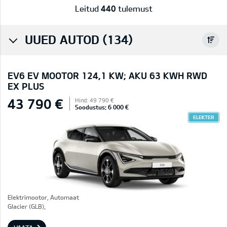
Leitud
440
tulemust
UUED AUTOD (134)
EV6 EV MOOTOR 124,1 KW; AKU 63 KWH RWD
EX PLUS
43 790 €
Hind: 49 790 €
Soodustus: 6 000 €
ELEKTER
Elektrimootor, Automaat
Glacier (GLB),