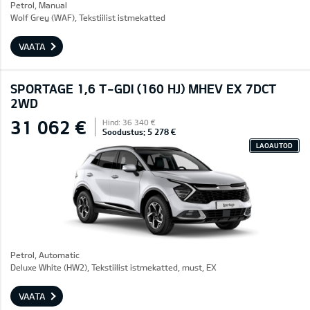
Petrol, Manual
Wolf Grey (WAF), Tekstiilist istmekatted
VAATA
SPORTAGE 1,6 T-GDI (160 HJ) MHEV EX 7DCT
2WD
31 062 €
Hind: 36 340 €
Soodustus: 5 278 €
LAOAUTOD
Petrol, Automatic
Deluxe White (HW2), Tekstiilist istmekatted, must, EX
VAATA