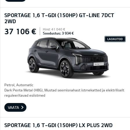
SPORTAGE 1,6 T-GDI (150HP) GT-LINE 7DCT
2WD
37 106 €
Hind: 41 040 €
Soodustus: 3 934 €
LAOAUTOD
Petrol, Automatic
Dark Penta Metal (H8G), Mustad seemisnahast istmekatted ja elektriliselt
reguleeritavad esiistmed
VAATA
SPORTAGE 1,6 T-GDI (150HP) LX PLUS 2WD