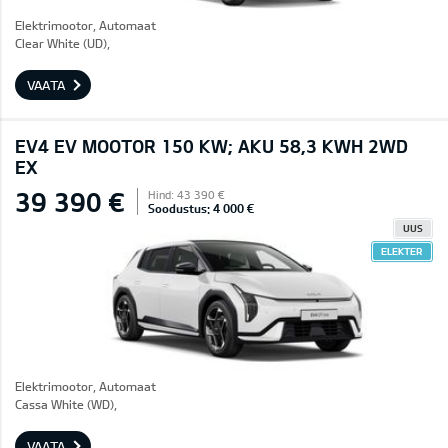
Elektrimootor, Automaat
Clear White (UD),
VAATA
EV4 EV MOOTOR 150 KW; AKU 58,3 KWH 2WD
EX
39 390 €
Hind: 43 390 €
Soodustus: 4 000 €
UUS
ELEKTER
Elektrimootor, Automaat
Cassa White (WD),
VAATA