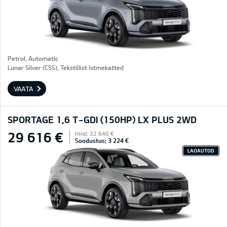
Petrol, Automatic
Lunar Silver (CSS), Tekstiilist istmekatted
VAATA
SPORTAGE 1,6 T-GDI (150HP) LX PLUS 2WD
29 616 €
Hind: 32 840 €
Soodustus: 3 224 €
LAOAUTOD