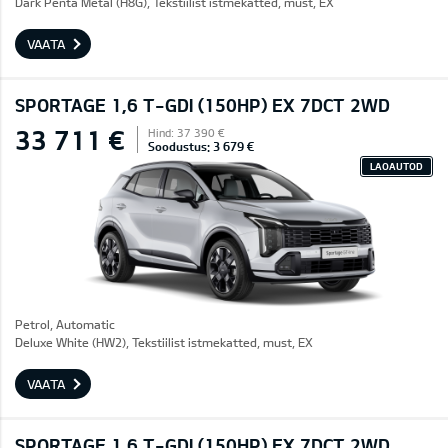
Dark Penta Metal (H8G), Tekstiilist istmekatted, must, EX
VAATA
SPORTAGE 1,6 T-GDI (150HP) EX 7DCT 2WD
33 711 €
Hind: 37 390 €
Soodustus: 3 679 €
LAOAUTOD
Petrol, Automatic
Deluxe White (HW2), Tekstiilist istmekatted, must, EX
VAATA
SPORTAGE 1,6 T-GDI (150HP) EX 7DCT 2WD