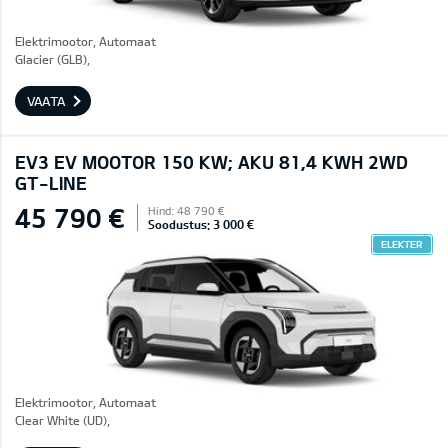
Elektrimootor, Automaat
Glacier (GLB),
VAATA
EV3 EV MOOTOR 150 KW; AKU 81,4 KWH 2WD
GT-LINE
45 790 €
Hind: 48 790 €
Soodustus: 3 000 €
ELEKTER
Elektrimootor, Automaat
Clear White (UD),