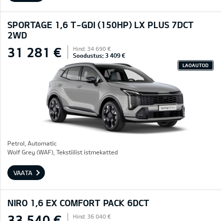
SPORTAGE 1,6 T-GDI (150HP) LX PLUS 7DCT
2WD
31 281 €
Hind: 34 690 €
Soodustus: 3 409 €
LAOAUTOD
Petrol, Automatic
Wolf Grey (WAF), Tekstiilist istmekatted
VAATA
NIRO 1,6 EX COMFORT PACK 6DCT
33 540 €
Hind: 36 040 €