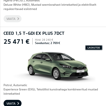
Hybrid (Pet./El.), Automatic
Deluxe White (HW2), Mustad seemisnahast istmekatted ja elektriliselt
reguleeritavad esiistmed
VAATA
CEED 1,5 T-GDI EX PLUS 7DCT
25 471 €
Hind: 28 240 €
Soodustus: 2 769 €
LAOAUTOD
Petrol, Automatic
Experience Green (EXG), Tekstiilist kunstnahaga kombineeritud mustad
istmekatted
VAATA