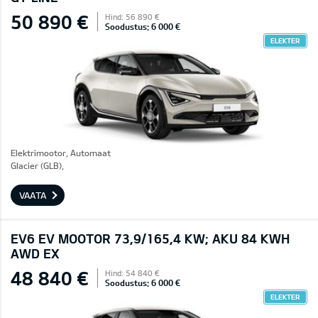
50 890 €
Hind: 56 890 €
Soodustus: 6 000 €
ELEKTER
Elektrimootor, Automaat
Glacier (GLB),
VAATA
EV6 EV MOOTOR 73,9/165,4 KW; AKU 84 KWH
AWD EX
48 840 €
Hind: 54 840 €
Soodustus: 6 000 €
ELEKTER