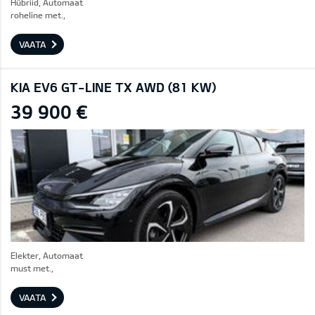
Hübriid, Automaat
roheline met.,
VAATA
KIA EV6 GT-LINE TX AWD (81 KW)
39 900 €
Elekter, Automaat
must met.,
VAATA