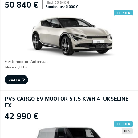
50 840 €
Hind: 56 840 €
Soodustus: 6 000 €
ELEKTER
Elektrimootor, Automaat
Glacier (GLB),
VAATA
PV5 CARGO EV MOOTOR 51,5 KWH 4-UKSELINE
EX
42 990 €
ELEKTER
UUS