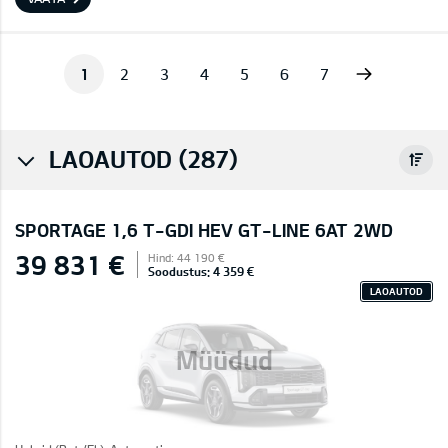
Next
1
2
3
4
5
6
7
LAOAUTOD (287)
SPORTAGE 1,6 T-GDI HEV GT-LINE 6AT 2WD
39 831 €
Hind: 44 190 €
Soodustus: 4 359 €
LAOAUTOD
Müüdud