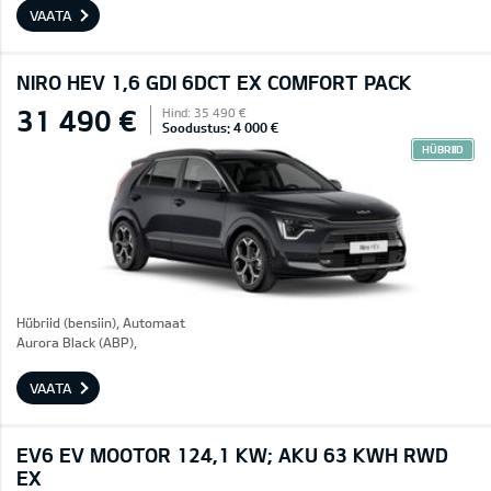
VAATA
NIRO HEV 1,6 GDI 6DCT EX COMFORT PACK
31 490 €
Hind: 35 490 €
Soodustus: 4 000 €
HÜBRIID
Hübriid (bensiin), Automaat
Aurora Black (ABP),
VAATA
EV6 EV MOOTOR 124,1 KW; AKU 63 KWH RWD
EX