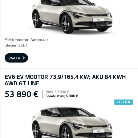
Elektrimootor, Automaat
Glacier (GLB),
VAATA
EV6 EV MOOTOR 73,9/165,4 KW; AKU 84 KWH
AWD GT LINE
53 890 €
Hind: 59 890 €
Soodustus: 6 000 €
ELEKTER