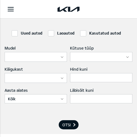
Uued autod
Laoautod
Kasutatud autod
Mudel
Kütuse tüüp
Käigukast
Hind kuni
Aasta alates
Läbisõit kuni
Kõik
OTSI