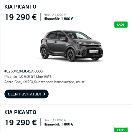
KIA PICANTO
19 290 €
Hind: 21 090 €
Hinnavõit: 1 800 €
LAOS
#E2604C043C45A 0003
Picanto 1,0 GDI GT Line AMT
Astro Gray (M7G),Kunstahast istmekatted, must
OLEN HUVITATUD!
KIA PICANTO
19 290 €
Hind: 21 090 €
Hinnavõit: 1 800 €
LAOS