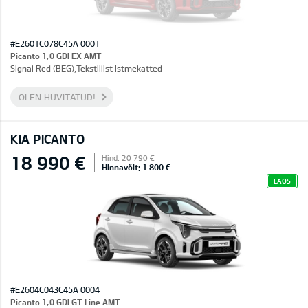
#E2601C078C45A 0001
Picanto 1,0 GDI EX AMT
Signal Red (BEG),Tekstiilist istmekatted
OLEN HUVITATUD!
KIA PICANTO
18 990 €
Hind: 20 790 €
Hinnavõit: 1 800 €
LAOS
#E2604C043C45A 0004
Picanto 1,0 GDI GT Line AMT