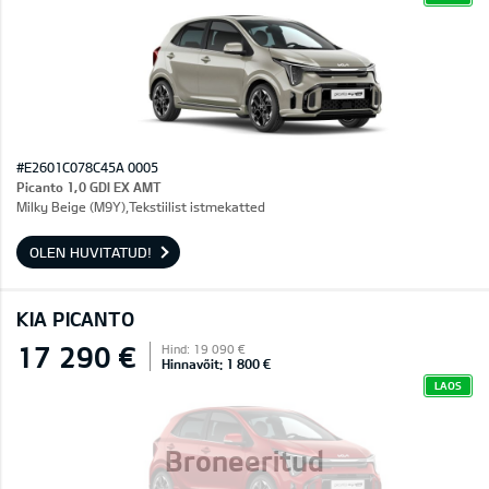
#E2601C078C45A 0005
Picanto 1,0 GDI EX AMT
Milky Beige (M9Y),Tekstiilist istmekatted
OLEN HUVITATUD!
KIA PICANTO
17 290 €
Hind: 19 090 €
Hinnavõit: 1 800 €
LAOS
Broneeritud