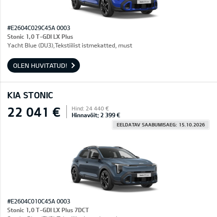
#E2604C029C45A 0003
Stonic 1,0 T-GDI LX Plus
Yacht Blue (DU3),Tekstiilist istmekatted, must
OLEN HUVITATUD!
KIA STONIC
22 041 €
Hind: 24 440 €
Hinnavõit: 2 399 €
EELDATAV SAABUMISAEG: 15.10.2026
#E2604C010C45A 0003
Stonic 1,0 T-GDI LX Plus 7DCT