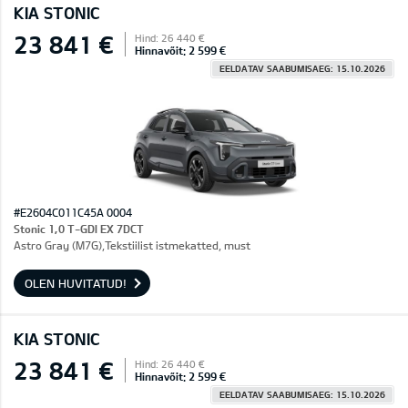
KIA STONIC
23 841 €
Hind: 26 440 €
Hinnavõit: 2 599 €
EELDATAV SAABUMISAEG: 15.10.2026
#E2604C011C45A 0004
Stonic 1,0 T-GDI EX 7DCT
Astro Gray (M7G),Tekstiilist istmekatted, must
OLEN HUVITATUD!
KIA STONIC
23 841 €
Hind: 26 440 €
Hinnavõit: 2 599 €
EELDATAV SAABUMISAEG: 15.10.2026