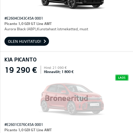
#E2604C043C45A 0001
Picanto 1,0 GDI GT Line AMT
Aurora Black (ABP),Kunstahast istmekatted, must
OLEN HUVITATUD!
KIA PICANTO
19 290 €
Hind: 21 090 €
Hinnavõit: 1 800 €
LAOS
Broneeritud
#E2601C076C45A 0001
Picanto 1,0 GDI GT Line AMT