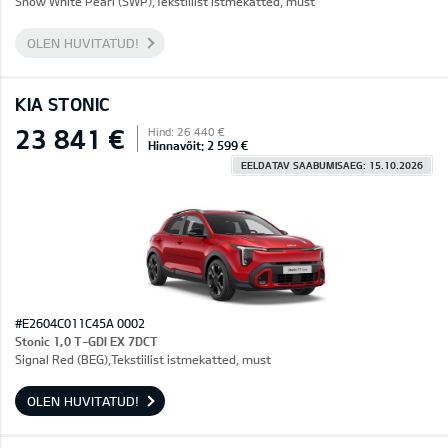
Snow White Pearl (SWP),Tekstiilist istmekatted, must
OLEN HUVITATUD!
KIA STONIC
23 841 €
Hind: 26 440 €
Hinnavõit: 2 599 €
EELDATAV SAABUMISAEG: 15.10.2026
#E2604C011C45A 0002
Stonic 1,0 T-GDI EX 7DCT
Signal Red (BEG),Tekstiilist istmekatted, must
OLEN HUVITATUD!