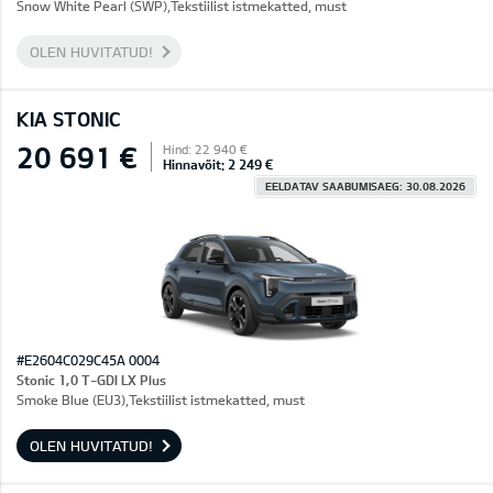
Snow White Pearl (SWP),Tekstiilist istmekatted, must
OLEN HUVITATUD!
KIA STONIC
20 691 €
Hind: 22 940 €
Hinnavõit: 2 249 €
EELDATAV SAABUMISAEG: 30.08.2026
#E2604C029C45A 0004
Stonic 1,0 T-GDI LX Plus
Smoke Blue (EU3),Tekstiilist istmekatted, must
OLEN HUVITATUD!