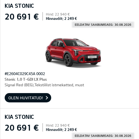
KIA STONIC
20 691 €
Hind: 22 940 €
Hinnavõit: 2 249 €
EELDATAV SAABUMISAEG: 30.08.2026
#E2604C029C45A 0002
Stonic 1,0 T-GDI LX Plus
Signal Red (BEG),Tekstiilist istmekatted, must
OLEN HUVITATUD!
KIA STONIC
20 691 €
Hind: 22 940 €
Hinnavõit: 2 249 €
EELDATAV SAABUMISAEG: 30.08.2026