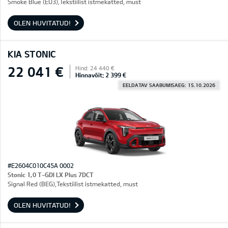
Smoke Blue (EU3),Tekstiilist istmekatted, must
OLEN HUVITATUD!
KIA STONIC
22 041 €
Hind: 24 440 €
Hinnavõit: 2 399 €
EELDATAV SAABUMISAEG: 15.10.2026
#E2604C010C45A 0002
Stonic 1,0 T-GDI LX Plus 7DCT
Signal Red (BEG),Tekstiilist istmekatted, must
OLEN HUVITATUD!