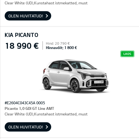
Clear White (UD),Kunstahast istmekatted, must
OLEN HUVITATUD!
KIA PICANTO
18 990 €
Hind: 20 790 €
Hinnavõit: 1 800 €
LAOS
#E2604C043C45A 0005
Picanto 1,0 GDI GT Line AMT
Clear White (UD),Kunstahast istmekatted, must
OLEN HUVITATUD!