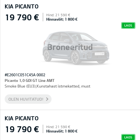
KIA PICANTO
19 790 €
Hind: 21 590 €
Hinnavõit: 1 800 €
LAOS
Broneeritud
#E2601C051C45A 0002
Picanto 1,0 GDI GT Line AMT
Smoke Blue (EU3),Kunstahast istmekatted, must
OLEN HUVITATUD!
KIA PICANTO
19 790 €
Hind: 21 590 €
Hinnavõit: 1 800 €
LAOS