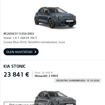
#E2604C011C45A 0003
Stonic 1,0 T-GDI EX 7DCT
Smoke Blue (EU3),Tekstiilist istmekatted, must
OLEN HUVITATUD!
KIA STONIC
23 841 €
Hind: 26 440 €
Hinnavõit: 2 599 €
EELDATAV SAABUMISAEG: 15.10.2026