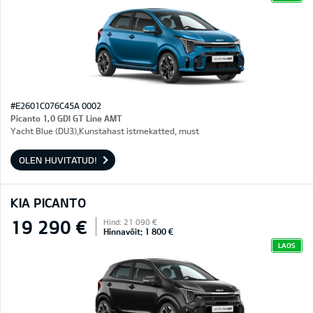
#E2601C076C45A 0002
Picanto 1,0 GDI GT Line AMT
Yacht Blue (DU3),Kunstahast istmekatted, must
OLEN HUVITATUD!
KIA PICANTO
19 290 €
Hind: 21 090 €
Hinnavõit: 1 800 €
LAOS