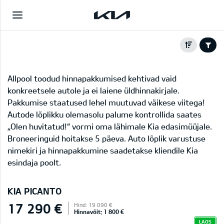
Allpool toodud hinnapakkumised kehtivad vaid
konkreetsele autole ja ei laiene üldhinnakirjale.
Pakkumise staatused lehel muutuvad väikese viitega!
Autode lõplikku olemasolu palume kontrollida saates
„Olen huvitatud!“ vormi oma lähimale Kia edasimüüjale.
Broneeringuid hoitakse 5 päeva. Auto lõplik varustuse
nimekiri ja hinnapakkumine saadetakse kliendile Kia
esindaja poolt.
KIA PICANTO
17 290 €
Hind: 19 090 €
Hinnavõit: 1 800 €
LAOS