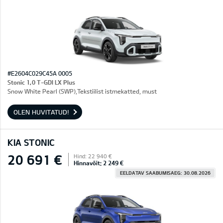
#E2604C029C45A 0005
Stonic 1,0 T-GDI LX Plus
Snow White Pearl (SWP),Tekstiilist istmekatted, must
OLEN HUVITATUD!
KIA STONIC
20 691 €
Hind: 22 940 €
Hinnavõit: 2 249 €
EELDATAV SAABUMISAEG: 30.08.2026