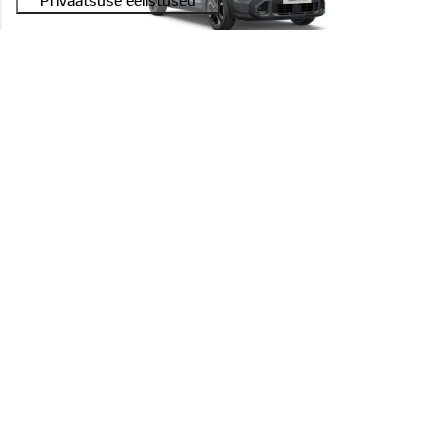
#E2604C011C45A 0005
Stonic 1,0 T-GDI EX 7DCT
Astro Gray (M7G),Tekstiilist istmekatted, must
OLEN HUVITATUD!
KIA STONIC
24 191 €
Hind: 26 790 €
Hinnavõit: 2 599 €
EELDATAV SAABUMISAEG: 30.08.2026
#E2603C023C45A 0002
Stonic 1,0 T-GDI EX 7DCT
Aurora Black (ABP),Tekstiilist istmekatted, must