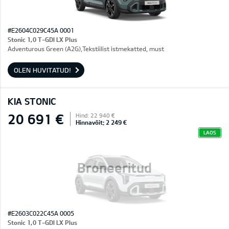
#E2604C029C45A 0001
Stonic 1,0 T-GDI LX Plus
Adventurous Green (A2G),Tekstiilist istmekatted, must
OLEN HUVITATUD!
KIA STONIC
20 691 €
Hind: 22 940 €
Hinnavõit: 2 249 €
LAOS
Broneeritud
#E2603C022C45A 0005
Stonic 1,0 T-GDI LX Plus