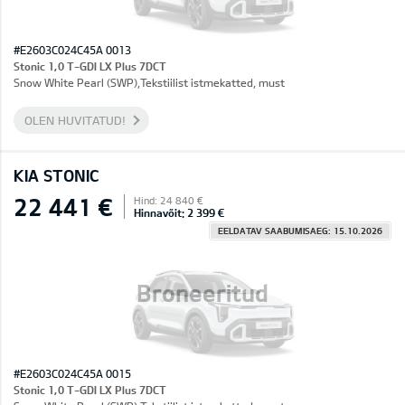
#E2603C024C45A 0013
Stonic 1,0 T-GDI LX Plus 7DCT
Snow White Pearl (SWP),Tekstiilist istmekatted, must
OLEN HUVITATUD!
KIA STONIC
22 441 €
Hind: 24 840 €
Hinnavõit: 2 399 €
EELDATAV SAABUMISAEG: 15.10.2026
Broneeritud
#E2603C024C45A 0015
Stonic 1,0 T-GDI LX Plus 7DCT