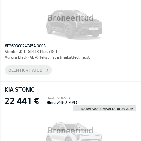
Broneeritud
#E2603C024C45A 0003
Stonic 1,0 T-GDI LX Plus 7DCT
Aurora Black (ABP),Tekstiilist istmekatted, must
OLEN HUVITATUD!
KIA STONIC
22 441 €
Hind: 24 840 €
Hinnavõit: 2 399 €
EELDATAV SAABUMISAEG: 30.08.2026
Broneeritud