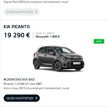
Signal Red (BEG),Kunstahast istmekatted, must
OLEN HUVITATUD!
KIA PICANTO
19 290 €
Hind: 21 090 €
Hinnavõit: 1 800 €
LAOS
#E2604C043C45A 0002
Picanto 1,0 GDI GT Line AMT
Astro Gray (M7G),Kunstahast istmekatted, must
OLEN HUVITATUD!