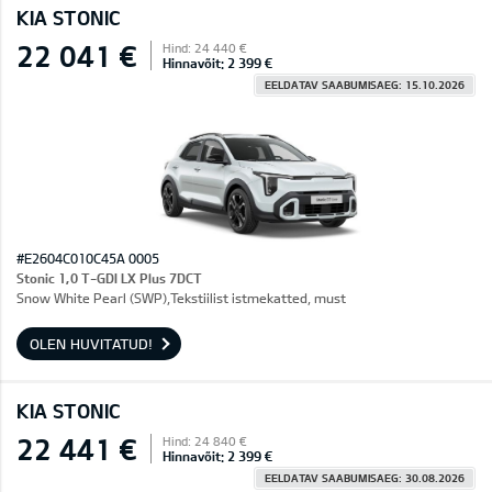
KIA STONIC
22 041 €
Hind: 24 440 €
Hinnavõit: 2 399 €
EELDATAV SAABUMISAEG: 15.10.2026
#E2604C010C45A 0005
Stonic 1,0 T-GDI LX Plus 7DCT
Snow White Pearl (SWP),Tekstiilist istmekatted, must
OLEN HUVITATUD!
KIA STONIC
22 441 €
Hind: 24 840 €
Hinnavõit: 2 399 €
EELDATAV SAABUMISAEG: 30.08.2026