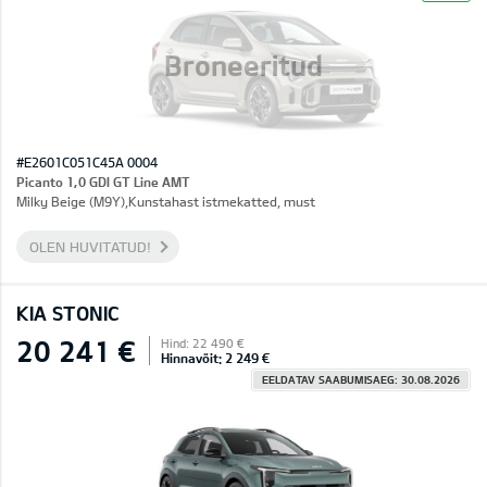
Broneeritud
#E2601C051C45A 0004
Picanto 1,0 GDI GT Line AMT
Milky Beige (M9Y),Kunstahast istmekatted, must
OLEN HUVITATUD!
KIA STONIC
20 241 €
Hind: 22 490 €
Hinnavõit: 2 249 €
EELDATAV SAABUMISAEG: 30.08.2026