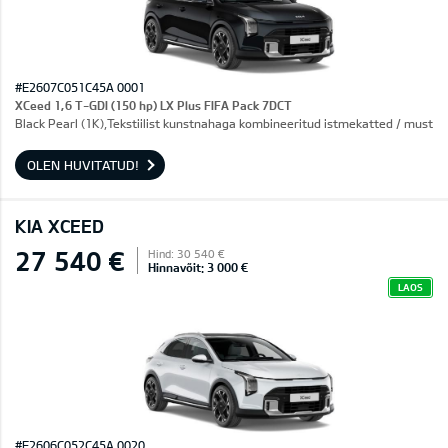
#E2607C051C45A 0001
XCeed 1,6 T-GDI (150 hp) LX Plus FIFA Pack 7DCT
Black Pearl (1K),Tekstiilist kunstnahaga kombineeritud istmekatted / must
OLEN HUVITATUD!
KIA XCEED
27 540 €
Hind: 30 540 €
Hinnavõit: 3 000 €
LAOS
#E2606C052C45A 0020