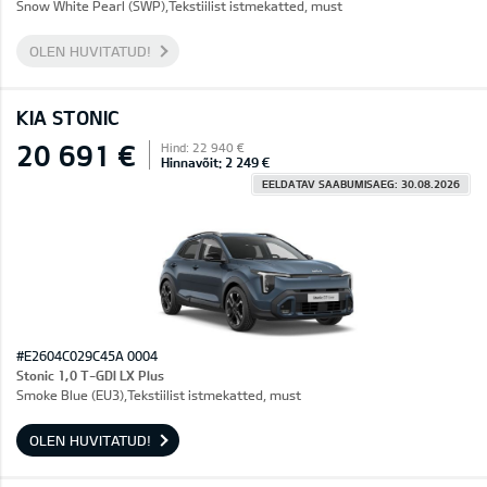
Snow White Pearl (SWP),Tekstiilist istmekatted, must
OLEN HUVITATUD!
KIA STONIC
20 691 €
Hind: 22 940 €
Hinnavõit: 2 249 €
EELDATAV SAABUMISAEG: 30.08.2026
#E2604C029C45A 0004
Stonic 1,0 T-GDI LX Plus
Smoke Blue (EU3),Tekstiilist istmekatted, must
OLEN HUVITATUD!