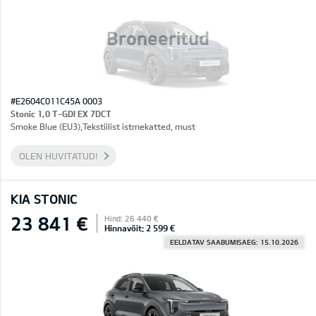
Broneeritud
#E2604C011C45A 0003
Stonic 1,0 T-GDI EX 7DCT
Smoke Blue (EU3),Tekstiilist istmekatted, must
OLEN HUVITATUD!
KIA STONIC
23 841 €
Hind: 26 440 €
Hinnavõit: 2 599 €
EELDATAV SAABUMISAEG: 15.10.2026