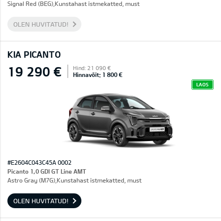
Signal Red (BEG),Kunstahast istmekatted, must
OLEN HUVITATUD!
KIA PICANTO
19 290 €
Hind: 21 090 €
Hinnavõit: 1 800 €
LAOS
#E2604C043C45A 0002
Picanto 1,0 GDI GT Line AMT
Astro Gray (M7G),Kunstahast istmekatted, must
OLEN HUVITATUD!