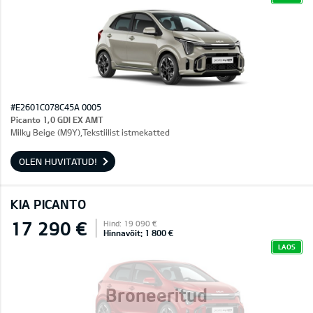
#E2601C078C45A 0005
Picanto 1,0 GDI EX AMT
Milky Beige (M9Y),Tekstiilist istmekatted
OLEN HUVITATUD!
KIA PICANTO
17 290 €
Hind: 19 090 €
Hinnavõit: 1 800 €
LAOS
Broneeritud