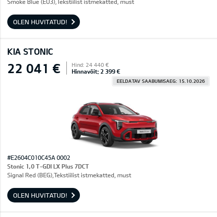
Smoke Blue (EU3),Tekstiilist istmekatted, must
OLEN HUVITATUD!
KIA STONIC
22 041 €
Hind: 24 440 €
Hinnavõit: 2 399 €
EELDATAV SAABUMISAEG: 15.10.2026
#E2604C010C45A 0002
Stonic 1,0 T-GDI LX Plus 7DCT
Signal Red (BEG),Tekstiilist istmekatted, must
OLEN HUVITATUD!