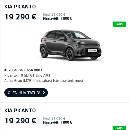
KIA PICANTO
19 290 €
Hind: 21 090 €
Hinnavõit: 1 800 €
LAOS
#E2604C043C45A 0003
Picanto 1,0 GDI GT Line AMT
Astro Gray (M7G),Kunstahast istmekatted, must
OLEN HUVITATUD!
KIA PICANTO
19 290 €
Hind: 21 090 €
Hinnavõit: 1 800 €
LAOS