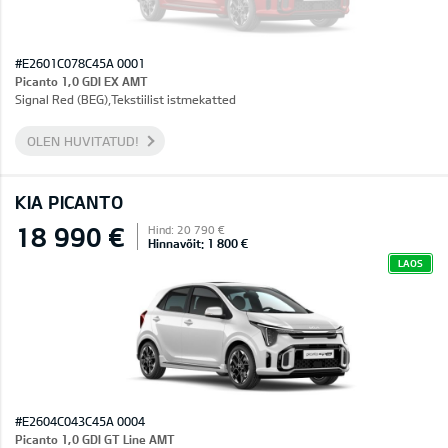
#E2601C078C45A 0001
Picanto 1,0 GDI EX AMT
Signal Red (BEG),Tekstiilist istmekatted
OLEN HUVITATUD!
KIA PICANTO
18 990 €
Hind: 20 790 €
Hinnavõit: 1 800 €
LAOS
#E2604C043C45A 0004
Picanto 1,0 GDI GT Line AMT