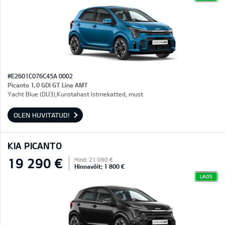
#E2601C076C45A 0002
Picanto 1,0 GDI GT Line AMT
Yacht Blue (DU3),Kunstahast istmekatted, must
OLEN HUVITATUD!
KIA PICANTO
19 290 €
Hind: 21 090 €
Hinnavõit: 1 800 €
LAOS