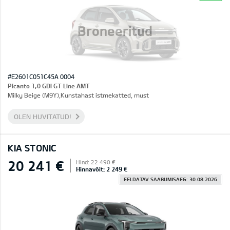
Broneeritud
#E2601C051C45A 0004
Picanto 1,0 GDI GT Line AMT
Milky Beige (M9Y),Kunstahast istmekatted, must
OLEN HUVITATUD!
KIA STONIC
20 241 €
Hind: 22 490 €
Hinnavõit: 2 249 €
EELDATAV SAABUMISAEG: 30.08.2026