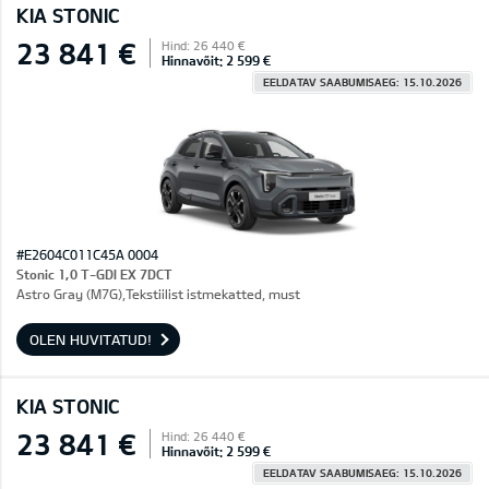
KIA STONIC
23 841 €
Hind: 26 440 €
Hinnavõit: 2 599 €
EELDATAV SAABUMISAEG: 15.10.2026
#E2604C011C45A 0004
Stonic 1,0 T-GDI EX 7DCT
Astro Gray (M7G),Tekstiilist istmekatted, must
OLEN HUVITATUD!
KIA STONIC
23 841 €
Hind: 26 440 €
Hinnavõit: 2 599 €
EELDATAV SAABUMISAEG: 15.10.2026