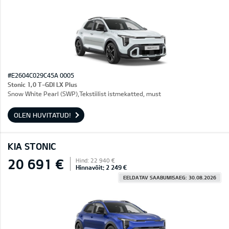
#E2604C029C45A 0005
Stonic 1,0 T-GDI LX Plus
Snow White Pearl (SWP),Tekstiilist istmekatted, must
OLEN HUVITATUD!
KIA STONIC
20 691 €
Hind: 22 940 €
Hinnavõit: 2 249 €
EELDATAV SAABUMISAEG: 30.08.2026