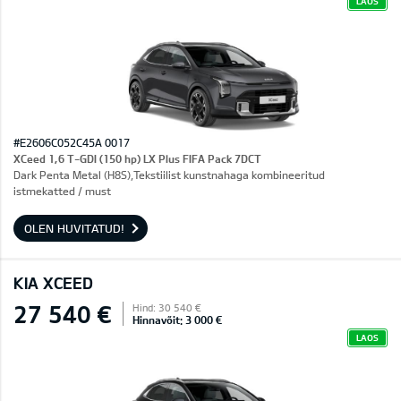
LAOS
#E2606C052C45A 0017
XCeed 1,6 T-GDI (150 hp) LX Plus FIFA Pack 7DCT
Dark Penta Metal (H8S),Tekstiilist kunstnahaga kombineeritud
istmekatted / must
OLEN HUVITATUD!
KIA XCEED
27 540 €
Hind: 30 540 €
Hinnavõit: 3 000 €
LAOS