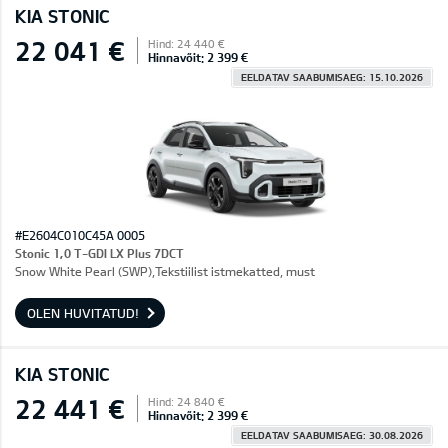
KIA STONIC
22 041 €
Hind: 24 440 €
Hinnavõit: 2 399 €
EELDATAV SAABUMISAEG: 15.10.2026
#E2604C010C45A 0005
Stonic 1,0 T-GDI LX Plus 7DCT
Snow White Pearl (SWP),Tekstiilist istmekatted, must
OLEN HUVITATUD!
KIA STONIC
22 441 €
Hind: 24 840 €
Hinnavõit: 2 399 €
EELDATAV SAABUMISAEG: 30.08.2026