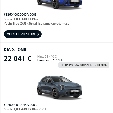
#E2604C029C45A 0003
Stonic 1,0 T-GDI LX Plus
Yacht Blue (DU3),Tekstiilist istmekatted, must
OLEN HUVITATUD!
KIA STONIC
22 041 €
Hind: 24 440 €
Hinnavõit: 2 399 €
EELDATAV SAABUMISAEG: 15.10.2026
#E2604C010C45A 0003
Stonic 1,0 T-GDI LX Plus 7DCT