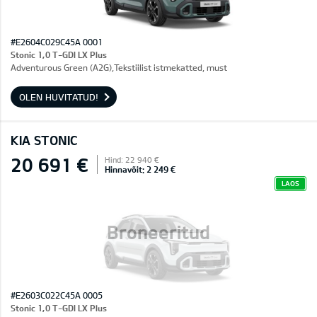
#E2604C029C45A 0001
Stonic 1,0 T-GDI LX Plus
Adventurous Green (A2G),Tekstiilist istmekatted, must
OLEN HUVITATUD!
KIA STONIC
20 691 €
Hind: 22 940 €
Hinnavõit: 2 249 €
LAOS
Broneeritud
#E2603C022C45A 0005
Stonic 1,0 T-GDI LX Plus