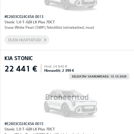
#E2603C024C45A 0013
Stonic 1,0 T-GDI LX Plus 7DCT
Snow White Pearl (SWP),Tekstiilist istmekatted, must
OLEN HUVITATUD!
KIA STONIC
22 441 €
Hind: 24 840 €
Hinnavõit: 2 399 €
EELDATAV SAABUMISAEG: 15.10.2026
Broneeritud
#E2603C024C45A 0015
Stonic 1,0 T-GDI LX Plus 7DCT