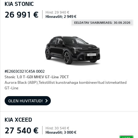
KIA STONIC
26 991 €
Hind: 29 940 €
Hinnavõit: 2 949 €
EELDATAV SAABUMISAEG: 30.09.2026
#E2603C021C45A 0002
Stonic 1,0 T-GDI MHEV GT-Line 7DCT
Aurora Black (ABP),Tekstiilist kunstnahaga kombineeritud istmekatted
GT-Line
OLEN HUVITATUD!
KIA XCEED
27 540 €
Hind: 30 540 €
Hinnavõit: 3 000 €