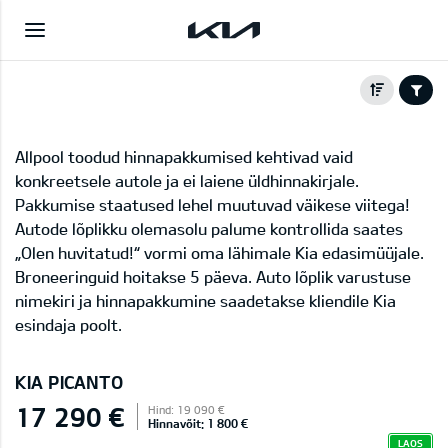
Allpool toodud hinnapakkumised kehtivad vaid
konkreetsele autole ja ei laiene üldhinnakirjale.
Pakkumise staatused lehel muutuvad väikese viitega!
Autode lõplikku olemasolu palume kontrollida saates
„Olen huvitatud!“ vormi oma lähimale Kia edasimüüjale.
Broneeringuid hoitakse 5 päeva. Auto lõplik varustuse
nimekiri ja hinnapakkumine saadetakse kliendile Kia
esindaja poolt.
KIA PICANTO
17 290 €
Hind: 19 090 €
Hinnavõit: 1 800 €
LAOS