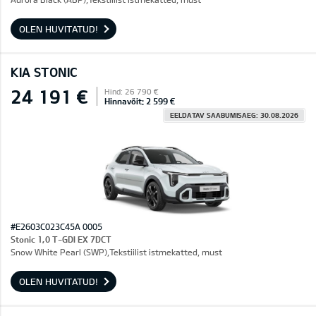
OLEN HUVITATUD!
KIA STONIC
24 191 €
Hind: 26 790 €
Hinnavõit: 2 599 €
EELDATAV SAABUMISAEG: 30.08.2026
#E2603C023C45A 0005
Stonic 1,0 T-GDI EX 7DCT
Snow White Pearl (SWP),Tekstiilist istmekatted, must
OLEN HUVITATUD!