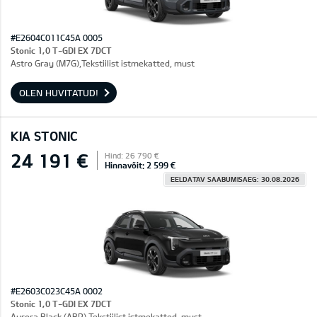
#E2604C011C45A 0005
Stonic 1,0 T-GDI EX 7DCT
Astro Gray (M7G),Tekstiilist istmekatted, must
OLEN HUVITATUD!
KIA STONIC
24 191 €
Hind: 26 790 €
Hinnavõit: 2 599 €
EELDATAV SAABUMISAEG: 30.08.2026
#E2603C023C45A 0002
Stonic 1,0 T-GDI EX 7DCT
Aurora Black (ABP),Tekstiilist istmekatted, must