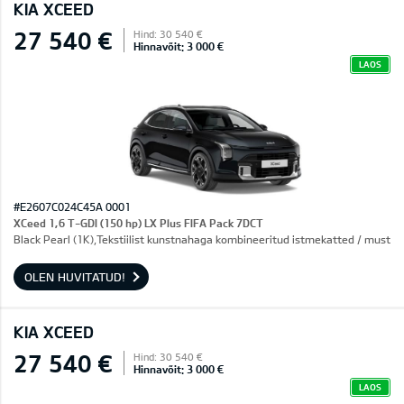
KIA XCEED
27 540 €
Hind: 30 540 €
Hinnavõit: 3 000 €
LAOS
#E2607C024C45A 0001
XCeed 1,6 T-GDI (150 hp) LX Plus FIFA Pack 7DCT
Black Pearl (1K),Tekstiilist kunstnahaga kombineeritud istmekatted / must
OLEN HUVITATUD!
KIA XCEED
27 540 €
Hind: 30 540 €
Hinnavõit: 3 000 €
LAOS