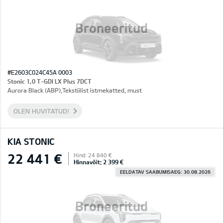
Broneeritud
#E2603C024C45A 0003
Stonic 1,0 T-GDI LX Plus 7DCT
Aurora Black (ABP),Tekstiilist istmekatted, must
OLEN HUVITATUD!
KIA STONIC
22 441 €
Hind: 24 840 €
Hinnavõit: 2 399 €
EELDATAV SAABUMISAEG: 30.08.2026
Broneeritud