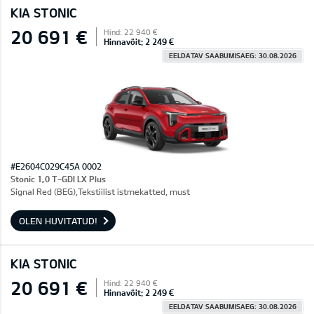
KIA STONIC
20 691 €
Hind: 22 940 €
Hinnavõit: 2 249 €
EELDATAV SAABUMISAEG: 30.08.2026
#E2604C029C45A 0002
Stonic 1,0 T-GDI LX Plus
Signal Red (BEG),Tekstiilist istmekatted, must
OLEN HUVITATUD!
KIA STONIC
20 691 €
Hind: 22 940 €
Hinnavõit: 2 249 €
EELDATAV SAABUMISAEG: 30.08.2026