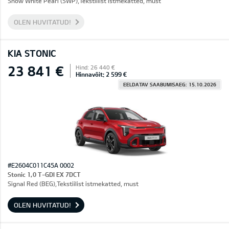
Snow White Pearl (SWP),Tekstiilist istmekatted, must
OLEN HUVITATUD!
KIA STONIC
23 841 €
Hind: 26 440 €
Hinnavõit: 2 599 €
EELDATAV SAABUMISAEG: 15.10.2026
#E2604C011C45A 0002
Stonic 1,0 T-GDI EX 7DCT
Signal Red (BEG),Tekstiilist istmekatted, must
OLEN HUVITATUD!