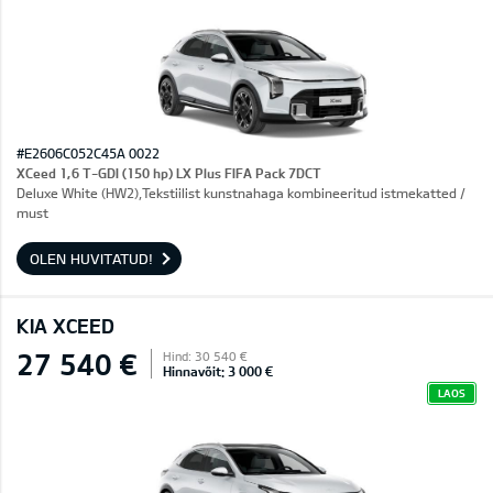
#E2606C052C45A 0022
XCeed 1,6 T-GDI (150 hp) LX Plus FIFA Pack 7DCT
Deluxe White (HW2),Tekstiilist kunstnahaga kombineeritud istmekatted /
must
OLEN HUVITATUD!
KIA XCEED
27 540 €
Hind: 30 540 €
Hinnavõit: 3 000 €
LAOS