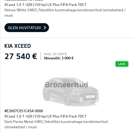
XCeed 1,6 T-GDI (150 hp) LX Plus FIFA Pack 7DCT
Deluxe White (HW2),Tekstiilist kunstnahaga kombineeritud istmekatted /
must
OLEN HUVITATUD!
KIA XCEED
27 540 €
Hind: 30 540 €
Hinnavõit: 3 000 €
LAOS
Broneeritud
#E2607C051C45A 0006
XCeed 1,6 T-GDI (150 hp) LX Plus FIFA Pack 7DCT
Dark Penta Metal (H8S),Tekstiilist kunstnahaga kombineeritud
istmekatted / must