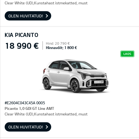
Clear White (UD),Kunstahast istmekatted, must
OLEN HUVITATUD!
KIA PICANTO
18 990 €
Hind: 20 790 €
Hinnavõit: 1 800 €
LAOS
#E2604C043C45A 0005
Picanto 1,0 GDI GT Line AMT
Clear White (UD),Kunstahast istmekatted, must
OLEN HUVITATUD!