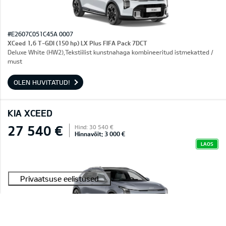
#E2607C051C45A 0007
XCeed 1,6 T-GDI (150 hp) LX Plus FIFA Pack 7DCT
Deluxe White (HW2),Tekstiilist kunstnahaga kombineeritud istmekatted /
must
OLEN HUVITATUD!
KIA XCEED
27 540 €
Hind: 30 540 €
Hinnavõit: 3 000 €
LAOS
#E2607C051C45A 0003