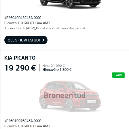
#E2604C043C45A 0001
Picanto 1,0 GDI GT Line AMT
Aurora Black (ABP),Kunstahast istmekatted, must
OLEN HUVITATUD!
KIA PICANTO
19 290 €
Hind: 21 090 €
Hinnavõit: 1 800 €
LAOS
Broneeritud
#E2601C076C45A 0001
Picanto 1,0 GDI GT Line AMT