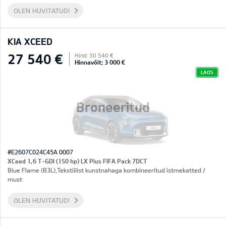
OLEN HUVITATUD!
KIA XCEED
27 540 €
Hind: 30 540 €
Hinnavõit: 3 000 €
LAOS
Broneeritud
#E2607C024C45A 0007
XCeed 1,6 T-GDI (150 hp) LX Plus FIFA Pack 7DCT
Blue Flame (B3L),Tekstiilist kunstnahaga kombineeritud istmekatted /
must
OLEN HUVITATUD!