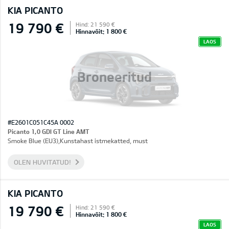
KIA PICANTO
19 790 €
Hind: 21 590 €
Hinnavõit: 1 800 €
LAOS
Broneeritud
#E2601C051C45A 0002
Picanto 1,0 GDI GT Line AMT
Smoke Blue (EU3),Kunstahast istmekatted, must
OLEN HUVITATUD!
KIA PICANTO
19 790 €
Hind: 21 590 €
Hinnavõit: 1 800 €
LAOS