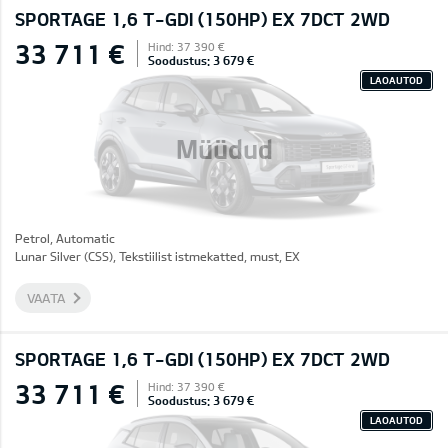
SPORTAGE 1,6 T-GDI (150HP) EX 7DCT 2WD
33 711 €
Hind: 37 390 €
Soodustus: 3 679 €
LAOAUTOD
Müüdud
Petrol, Automatic
Lunar Silver (CSS), Tekstiilist istmekatted, must, EX
VAATA
SPORTAGE 1,6 T-GDI (150HP) EX 7DCT 2WD
33 711 €
Hind: 37 390 €
Soodustus: 3 679 €
LAOAUTOD