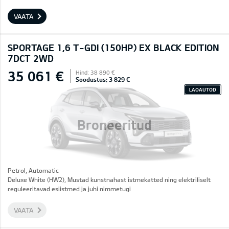
VAATA
SPORTAGE 1,6 T-GDI (150HP) EX BLACK EDITION
7DCT 2WD
35 061 €
Hind: 38 890 €
Soodustus: 3 829 €
LAOAUTOD
Broneeritud
Petrol, Automatic
Deluxe White (HW2), Mustad kunstnahast istmekatted ning elektriliselt
reguleeritavad esiistmed ja juhi nimmetugi
VAATA