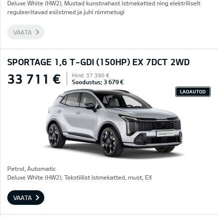
Deluxe White (HW2), Mustad kunstnahast istmekatted ning elektriliselt
reguleeritavad esiistmed ja juhi nimmetugi
VAATA
SPORTAGE 1,6 T-GDI (150HP) EX 7DCT 2WD
33 711 €
Hind: 37 390 €
Soodustus: 3 679 €
LAOAUTOD
Petrol, Automatic
Deluxe White (HW2), Tekstiilist istmekatted, must, EX
VAATA