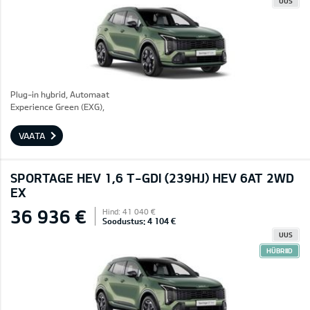
UUS
Plug-in hybrid, Automaat
Experience Green (EXG),
VAATA
SPORTAGE HEV 1,6 T-GDI (239HJ) HEV 6AT 2WD
EX
36 936 €
Hind: 41 040 €
Soodustus: 4 104 €
UUS
HÜBRIID