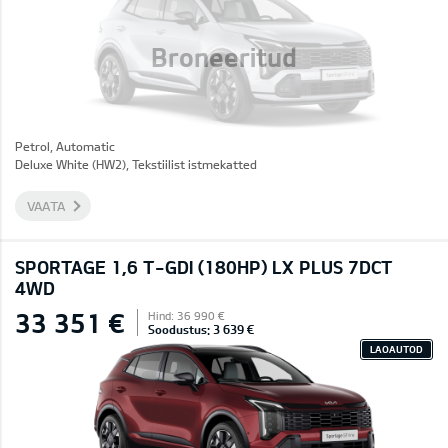
Broneeritud
Petrol, Automatic
Deluxe White (HW2), Tekstiilist istmekatted
VAATA
SPORTAGE 1,6 T-GDI (180HP) LX PLUS 7DCT
4WD
33 351 €
Hind: 36 990 €
Soodustus: 3 639 €
LAOAUTOD