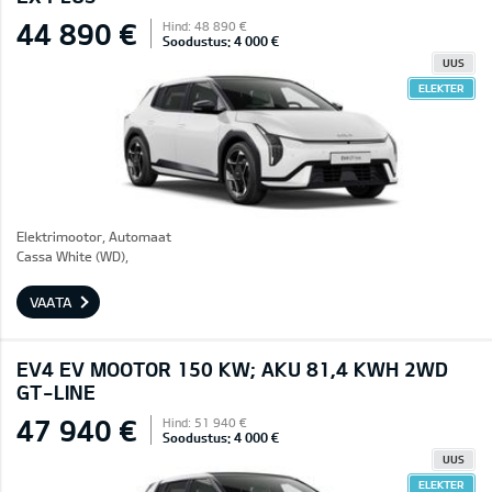
44 890 €
Hind: 48 890 €
Soodustus: 4 000 €
UUS
ELEKTER
Elektrimootor, Automaat
Cassa White (WD),
VAATA
EV4 EV MOOTOR 150 KW; AKU 81,4 KWH 2WD
GT-LINE
47 940 €
Hind: 51 940 €
Soodustus: 4 000 €
UUS
ELEKTER