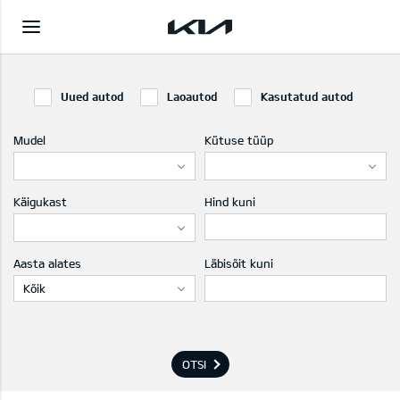
Uued autod
Laoautod
Kasutatud autod
Mudel
Kütuse tüüp
Käigukast
Hind kuni
Aasta alates
Läbisõit kuni
Kõik
OTSI