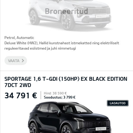
Broneeritud
Petrol, Automatic
Deluxe White (HW2), Hallid kunstnahast istmekatted ning elektriliselt
reguleeritavad esiistmed ja juhi nimmetugi
VAATA
SPORTAGE 1,6 T-GDI (150HP) EX BLACK EDITION
7DCT 2WD
34 791 €
Hind: 38 590 €
Soodustus: 3 799 €
LAOAUTOD