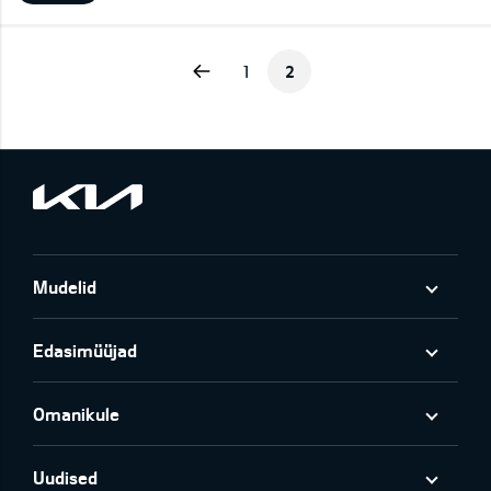
Previous
1
2
Mudelid
Edasimüüjad
Omanikule
Uudised