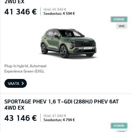
2WD EX
41 346 €
Hind: 45 940 €
Soodustus: 4 594 €
HÜBRIID
UUS
Plug-in hybrid, Automaat
Experience Green (EXG),
VAATA
SPORTAGE PHEV 1,6 T-GDI (288HJ) PHEV 6AT
4WD EX
43 146 €
Hind: 47 940 €
Soodustus: 4 794 €
HÜBRIID