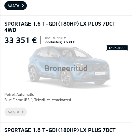
VAATA
SPORTAGE 1,6 T-GDI (180HP) LX PLUS 7DCT
4WD
33 351 €
Hind: 36 990 €
Soodustus: 3 639 €
LAOAUTOD
Broneeritud
Petrol, Automatic
Blue Flame (B3L), Tekstiilist istmekatted
VAATA
SPORTAGE 1,6 T-GDI (180HP) LX PLUS 7DCT