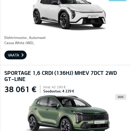
Elektrimootor, Automaat
Cassa White (WD),
VAATA
SPORTAGE 1,6 CRDI (136HJ) MHEV 7DCT 2WD
GT-LINE
38 061 €
Hind: 42 290 €
Soodustus: 4 229 €
UUS