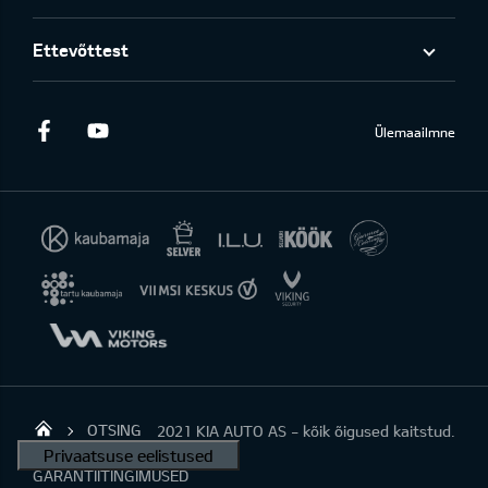
Ettevõttest
Facebook
Youtube
Ülemaailmne
OTSING
2021 KIA AUTO AS - kõik õigused kaitstud.
KIA AUTO AS
GARANTIITINGIMUSED