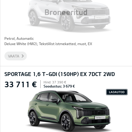
Broneeritud
Petrol, Automatic
Deluxe White (HW2), Tekstiilist istmekatted, must, EX
VAATA
SPORTAGE 1,6 T-GDI (150HP) EX 7DCT 2WD
33 711 €
Hind: 37 390 €
Soodustus: 3 679 €
LAOAUTOD