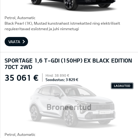
Petrol, Automatic
Black Pearl (1K), Mustad kunstnahast istmekatted ning elektriliselt
reguleeritavad esiistmed ja juhi nimmetugi
VAATA
SPORTAGE 1,6 T-GDI (150HP) EX BLACK EDITION
7DCT 2WD
35 061 €
Hind: 38 890 €
Soodustus: 3 829 €
LAOAUTOD
Broneeritud
Petrol, Automatic