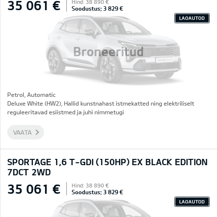
35 061 €
Hind: 38 890 €
Soodustus: 3 829 €
LAOAUTOD
Broneeritud
Petrol, Automatic
Deluxe White (HW2), Hallid kunstnahast istmekatted ning elektriliselt
reguleeritavad esiistmed ja juhi nimmetugi
VAATA
SPORTAGE 1,6 T-GDI (150HP) EX BLACK EDITION
7DCT 2WD
35 061 €
Hind: 38 890 €
Soodustus: 3 829 €
LAOAUTOD