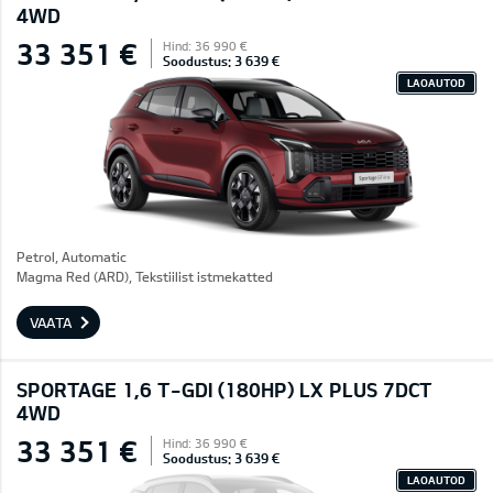
4WD
33 351 €
Hind: 36 990 €
Soodustus: 3 639 €
LAOAUTOD
Petrol, Automatic
Magma Red (ARD), Tekstiilist istmekatted
VAATA
SPORTAGE 1,6 T-GDI (180HP) LX PLUS 7DCT
4WD
33 351 €
Hind: 36 990 €
Soodustus: 3 639 €
LAOAUTOD