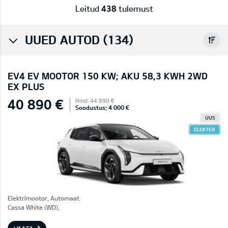
Leitud
438
tulemust
UUED AUTOD (134)
EV4 EV MOOTOR 150 KW; AKU 58,3 KWH 2WD
EX PLUS
40 890 €
Hind: 44 890 €
Soodustus: 4 000 €
UUS
ELEKTER
Elektrimootor, Automaat
Cassa White (WD),