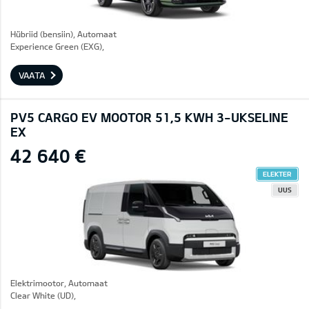
Hübriid (bensiin), Automaat
Experience Green (EXG),
VAATA
PV5 CARGO EV MOOTOR 51,5 KWH 3-UKSELINE
EX
42 640 €
ELEKTER
UUS
Elektrimootor, Automaat
Clear White (UD),