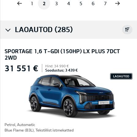
vious
Next
1
2
3
4
5
6
7
LAOAUTOD (285)
SPORTAGE 1,6 T-GDI (150HP) LX PLUS 7DCT
2WD
31 551 €
Hind: 34 990 €
Soodustus: 3 439 €
LAOAUTOD
Petrol, Automatic
Blue Flame (B3L), Tekstiilist istmekatted