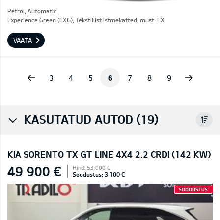
Petrol, Automatic
Experience Green (EXG), Tekstiilist istmekatted, must, EX
VAATA
vious
Next
3
4
5
6
7
8
9
KASUTATUD AUTOD (19)
KIA SORENTO TX GT LINE 4X4 2.2 CRDI (142 KW)
49 900 €
Hind: 53 000 €
Soodustus: 3 100 €
SOODUSTUS