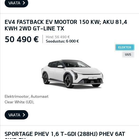
VAATA
EV4 FASTBACK EV MOOTOR 150 KW; AKU 81,4
KWH 2WD GT-LINE TX
50 490 €
Hind: 56 490 €
Soodustus: 6 000 €
ELEKTER
UUS
Elektrimootor, Automaat
Clear White (UD),
VAATA
SPORTAGE PHEV 1,6 T-GDI (288HJ) PHEV 6AT