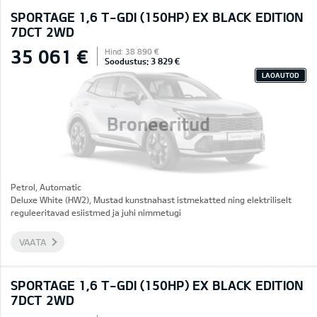
SPORTAGE 1,6 T-GDI (150HP) EX BLACK EDITION
7DCT 2WD
35 061 €
Hind: 38 890 €
Soodustus: 3 829 €
LAOAUTOD
Broneeritud
Petrol, Automatic
Deluxe White (HW2), Mustad kunstnahast istmekatted ning elektriliselt
reguleeritavad esiistmed ja juhi nimmetugi
VAATA
SPORTAGE 1,6 T-GDI (150HP) EX BLACK EDITION
7DCT 2WD