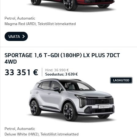
Petrol, Automatic
Magma Red (ARD), Tekstiilist istmekatted
VAATA
SPORTAGE 1,6 T-GDI (180HP) LX PLUS 7DCT
4WD
33 351 €
Hind: 36 990 €
Soodustus: 3 639 €
LAOAUTOD
Petrol, Automatic
Deluxe White (HW2), Tekstiilist istmekatted