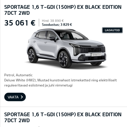
SPORTAGE 1,6 T-GDI (150HP) EX BLACK EDITION
7DCT 2WD
35 061 €
Hind: 38 890 €
Soodustus: 3 829 €
LAOAUTOD
Petrol, Automatic
Deluxe White (HW2), Mustad kunstnahast istmekatted ning elektriliselt
reguleeritavad esiistmed ja juhi nimmetugi
VAATA
SPORTAGE 1,6 T-GDI (150HP) EX BLACK EDITION
7DCT 2WD