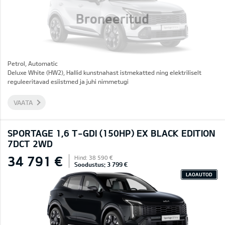
Broneeritud
Petrol, Automatic
Deluxe White (HW2), Hallid kunstnahast istmekatted ning elektriliselt
reguleeritavad esiistmed ja juhi nimmetugi
VAATA
SPORTAGE 1,6 T-GDI (150HP) EX BLACK EDITION
7DCT 2WD
34 791 €
Hind: 38 590 €
Soodustus: 3 799 €
LAOAUTOD