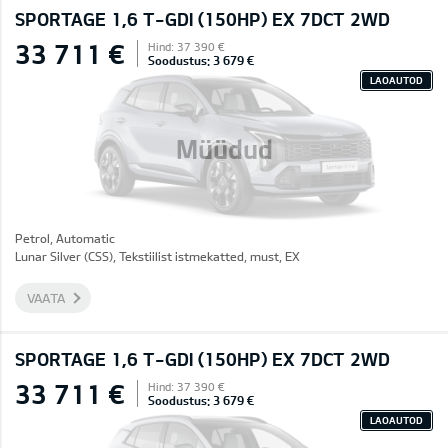
SPORTAGE 1,6 T-GDI (150HP) EX 7DCT 2WD
33 711 €
Hind: 37 390 €
Soodustus: 3 679 €
LAOAUTOD
Müüdud
Petrol, Automatic
Lunar Silver (CSS), Tekstiilist istmekatted, must, EX
VAATA
SPORTAGE 1,6 T-GDI (150HP) EX 7DCT 2WD
33 711 €
Hind: 37 390 €
Soodustus: 3 679 €
LAOAUTOD