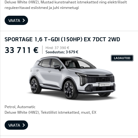
Deluxe White (HW2), Mustad kunstnahast istmekatted ning elektriliselt
reguleeritavad esiistmed ja juhi nimmetugi
VAATA
SPORTAGE 1,6 T-GDI (150HP) EX 7DCT 2WD
33 711 €
Hind: 37 390 €
Soodustus: 3 679 €
LAOAUTOD
Petrol, Automatic
Deluxe White (HW2), Tekstiilist istmekatted, must, EX
VAATA