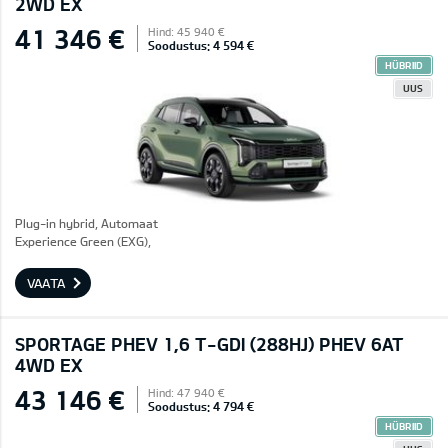
2WD EX
41 346 €
Hind: 45 940 €
Soodustus: 4 594 €
HÜBRIID
UUS
Plug-in hybrid, Automaat
Experience Green (EXG),
VAATA
SPORTAGE PHEV 1,6 T-GDI (288HJ) PHEV 6AT
4WD EX
43 146 €
Hind: 47 940 €
Soodustus: 4 794 €
HÜBRIID