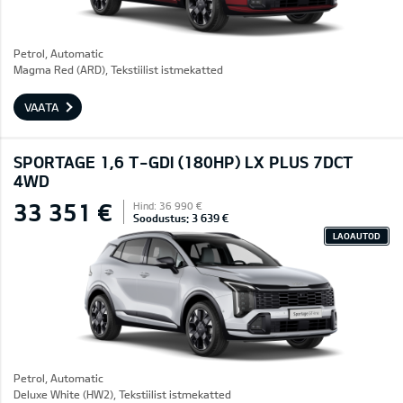
Petrol, Automatic
Magma Red (ARD), Tekstiilist istmekatted
VAATA
SPORTAGE 1,6 T-GDI (180HP) LX PLUS 7DCT
4WD
33 351 €
Hind: 36 990 €
Soodustus: 3 639 €
LAOAUTOD
Petrol, Automatic
Deluxe White (HW2), Tekstiilist istmekatted