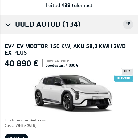
Leitud
438
tulemust
UUED AUTOD (134)
EV4 EV MOOTOR 150 KW; AKU 58,3 KWH 2WD
EX PLUS
40 890 €
Hind: 44 890 €
Soodustus: 4 000 €
UUS
ELEKTER
Elektrimootor, Automaat
Cassa White (WD),