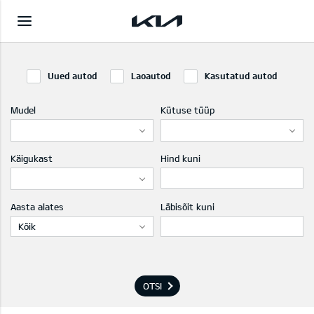
Uued autod
Laoautod
Kasutatud autod
Mudel
Kütuse tüüp
Käigukast
Hind kuni
Aasta alates
Läbisõit kuni
Kõik
OTSI