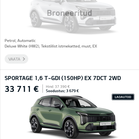
Broneeritud
Petrol, Automatic
Deluxe White (HW2), Tekstiilist istmekatted, must, EX
VAATA
SPORTAGE 1,6 T-GDI (150HP) EX 7DCT 2WD
33 711 €
Hind: 37 390 €
Soodustus: 3 679 €
LAOAUTOD