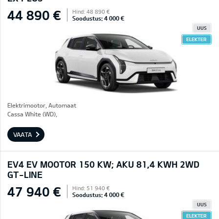
44 890 €
Hind: 48 890 €
Soodustus: 4 000 €
UUS
ELEKTER
Elektrimootor, Automaat
Cassa White (WD),
VAATA
EV4 EV MOOTOR 150 KW; AKU 81,4 KWH 2WD
GT-LINE
47 940 €
Hind: 51 940 €
Soodustus: 4 000 €
UUS
ELEKTER