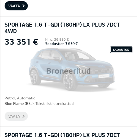
VAATA
SPORTAGE 1,6 T-GDI (180HP) LX PLUS 7DCT
4WD
33 351 €
Hind: 36 990 €
Soodustus: 3 639 €
LAOAUTOD
Broneeritud
Petrol, Automatic
Blue Flame (B3L), Tekstiilist istmekatted
VAATA
SPORTAGE 1,6 T-GDI (180HP) LX PLUS 7DCT