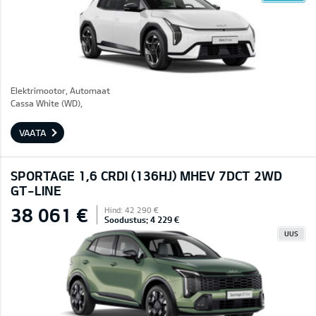
Elektrimootor, Automaat
Cassa White (WD),
VAATA
SPORTAGE 1,6 CRDI (136HJ) MHEV 7DCT 2WD
GT-LINE
38 061 €
Hind: 42 290 €
Soodustus: 4 229 €
UUS