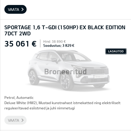
VAATA
SPORTAGE 1,6 T-GDI (150HP) EX BLACK EDITION
7DCT 2WD
35 061 €
Hind: 38 890 €
Soodustus: 3 829 €
LAOAUTOD
Broneeritud
Petrol, Automatic
Deluxe White (HW2), Mustad kunstnahast istmekatted ning elektriliselt
reguleeritavad esiistmed ja juhi nimmetugi
VAATA