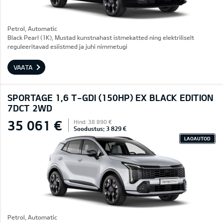
Petrol, Automatic
Black Pearl (1K), Mustad kunstnahast istmekatted ning elektriliselt
reguleeritavad esiistmed ja juhi nimmetugi
VAATA
SPORTAGE 1,6 T-GDI (150HP) EX BLACK EDITION
7DCT 2WD
35 061 €
Hind: 38 890 €
Soodustus: 3 829 €
LAOAUTOD
Petrol, Automatic