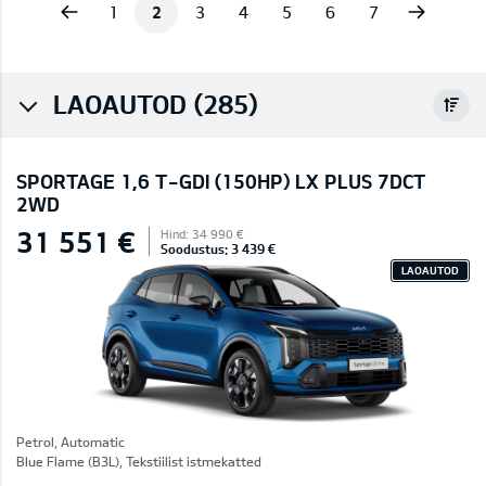
vious
Next
1
2
3
4
5
6
7
LAOAUTOD (285)
SPORTAGE 1,6 T-GDI (150HP) LX PLUS 7DCT
2WD
31 551 €
Hind: 34 990 €
Soodustus: 3 439 €
LAOAUTOD
Petrol, Automatic
Blue Flame (B3L), Tekstiilist istmekatted