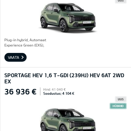
UUS
Plug-in hybrid, Automaat
Experience Green (EXG),
VAATA
SPORTAGE HEV 1,6 T-GDI (239HJ) HEV 6AT 2WD
EX
36 936 €
Hind: 41 040 €
Soodustus: 4 104 €
UUS
HÜBRIID