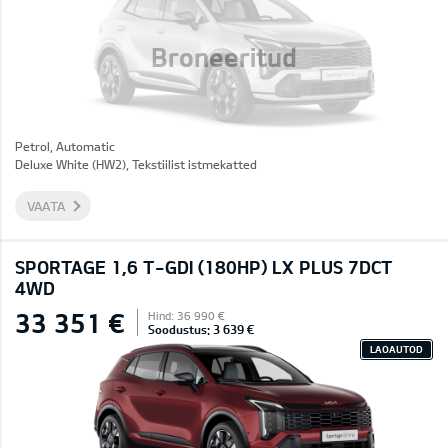
Broneeritud
Petrol, Automatic
Deluxe White (HW2), Tekstiilist istmekatted
VAATA
SPORTAGE 1,6 T-GDI (180HP) LX PLUS 7DCT
4WD
33 351 €
Hind: 36 990 €
Soodustus: 3 639 €
LAOAUTOD