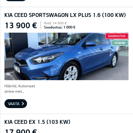
KIA CEED SPORTSWAGON LX PLUS 1.6 (100 KW)
13 900 €
Hind: 14 900 €
Soodustus: 1 000 €
SOODUSTUS
HÜBRIID
Hübriid, Automaat
sinine met.,
VAATA
KIA CEED EX 1.5 (103 KW)
17 900 €