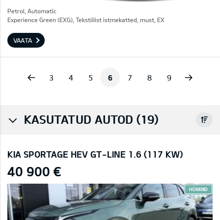
Petrol, Automatic
Experience Green (EXG), Tekstiilist istmekatted, must, EX
VAATA
vious
Next
3
4
5
6
7
8
9
KASUTATUD AUTOD (19)
KIA SPORTAGE HEV GT-LINE 1.6 (117 KW)
40 900 €
HÜBRIID