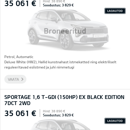
35 061 €
Hind: 38 890 €
Soodustus: 3 829 €
LAOAUTOD
Broneeritud
Petrol, Automatic
Deluxe White (HW2), Hallid kunstnahast istmekatted ning elektriliselt
reguleeritavad esiistmed ja juhi nimmetugi
VAATA
SPORTAGE 1,6 T-GDI (150HP) EX BLACK EDITION
7DCT 2WD
35 061 €
Hind: 38 890 €
Soodustus: 3 829 €
LAOAUTOD