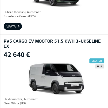
Hübriid (bensiin), Automaat
Experience Green (EXG),
VAATA
PV5 CARGO EV MOOTOR 51,5 KWH 3-UKSELINE
EX
42 640 €
ELEKTER
UUS
Elektrimootor, Automaat
Clear White (UD),