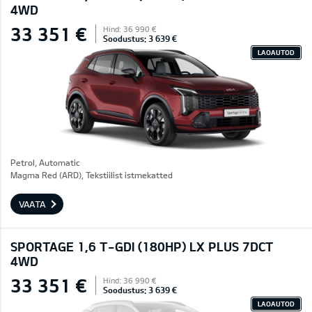
4WD
33 351 €
Hind: 36 990 €
Soodustus: 3 639 €
LAOAUTOD
Petrol, Automatic
Magma Red (ARD), Tekstiilist istmekatted
VAATA
SPORTAGE 1,6 T-GDI (180HP) LX PLUS 7DCT
4WD
33 351 €
Hind: 36 990 €
Soodustus: 3 639 €
LAOAUTOD