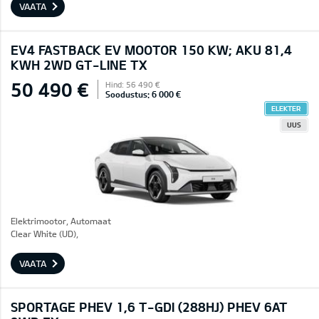
VAATA
EV4 FASTBACK EV MOOTOR 150 KW; AKU 81,4
KWH 2WD GT-LINE TX
50 490 €
Hind: 56 490 €
Soodustus: 6 000 €
ELEKTER
UUS
Elektrimootor, Automaat
Clear White (UD),
VAATA
SPORTAGE PHEV 1,6 T-GDI (288HJ) PHEV 6AT