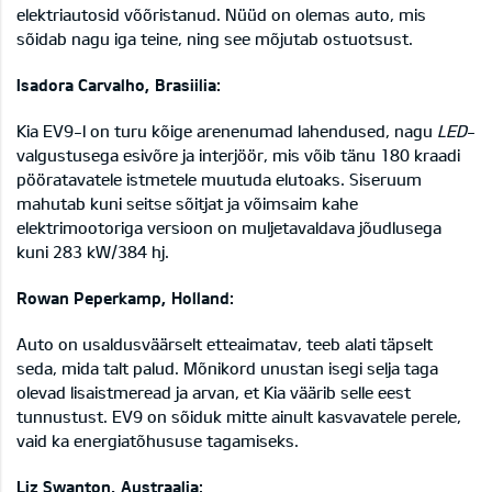
elektriautosid võõristanud. Nüüd on olemas auto, mis
sõidab nagu iga teine, ning see mõjutab ostuotsust.
Isadora Carvalho, Brasiilia:
Kia EV9-l on turu kõige arenenumad lahendused, nagu
LED
-
valgustusega esivõre ja interjöör, mis võib tänu 180 kraadi
pööratavatele istmetele muutuda elutoaks. Siseruum
mahutab kuni seitse sõitjat ja võimsaim kahe
elektrimootoriga versioon on muljetavaldava jõudlusega
kuni 283 kW/384 hj.
Rowan Peperkamp, Holland:
Auto on usaldusväärselt etteaimatav, teeb alati täpselt
seda, mida talt palud. Mõnikord unustan isegi selja taga
olevad lisaistmeread ja arvan, et Kia väärib selle eest
tunnustust. EV9 on sõiduk mitte ainult kasvavatele perele,
vaid ka energiatõhususe tagamiseks.
Liz Swanton, Austraalia: