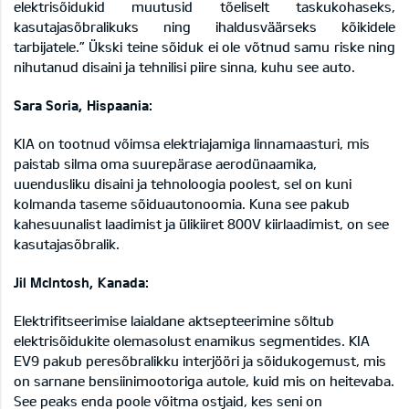
elektrisõidukid muutusid tõeliselt taskukohaseks,
kasutajasõbralikuks ning ihaldusväärseks kõikidele
tarbijatele.” Ükski teine sõiduk ei ole võtnud samu riske ning
nihutanud disaini ja tehnilisi piire sinna, kuhu see auto.
Sara Soria, Hispaania:
KIA on tootnud võimsa elektriajamiga linnamaasturi, mis
paistab silma oma suurepärase aerodünaamika,
uuendusliku disaini ja tehnoloogia poolest, sel on kuni
kolmanda taseme sõiduautonoomia. Kuna see pakub
kahesuunalist laadimist ja ülikiiret 800V kiirlaadimist, on see
kasutajasõbralik.
Jil McIntosh, Kanada:
Elektrifitseerimise laialdane aktsepteerimine sõltub
elektrisõidukite olemasolust enamikus segmentides. KIA
EV9 pakub peresõbralikku interjööri ja sõidukogemust, mis
on sarnane bensiinimootoriga autole, kuid mis on heitevaba.
See peaks enda poole võitma ostjaid, kes seni on