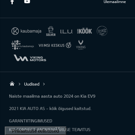
Facebook
Youtube
Ülemaailmne
Uudised
KIA AUTO AS
Naiste maailma aasta auto 2024 on Kia EV9
2021 KIA AUTO AS - kõik õigused kaitstud.
GARANTIITINGIMUSED
KIA CONNECT ANDMEMÄÄRUSE TEAVITUS