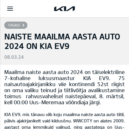
TAGASI
NAISTE MAAILMA AASTA AUTO
2024 ON KIA EV9
08.03.24
Maailma naiste aasta auto 2024 on täiselektriline
7-kohaline luksusmaastur KIA EV9. 75
naisautoajakirjanikku viie kontinendi 52st riigist
on oma valiku teinud ja tiitlivõitja avalikustamine
toimus rahvusvahelisel naistepäeval, 8. märtsil,
kell 00:00 Uus-Meremaa vööndiaja järgi.
KIA EV9, mis tänavu viib koju maailma naiste aasta auto tiitli,
pälvis ajakirjanikelt vaid kiidusõnu. WWCOTY on alates 2009.
aastast oma lemmikuid valinud, ning aastatega on Uus-