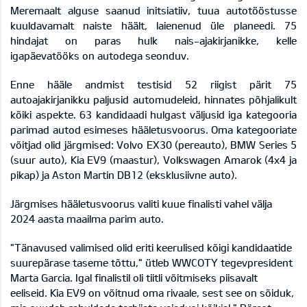
Meremaalt alguse saanud initsiatiiv, tuua autotööstusse
kuuldavamalt naiste häält, laienenud üle planeedi. 75
hindajat on paras hulk nais-ajakirjanikke, kelle
igapäevatööks on autodega seonduv.
Enne hääle andmist testisid 52 riigist pärit 75
autoajakirjanikku paljusid automudeleid, hinnates põhjalikult
kõiki aspekte. 63 kandidaadi hulgast väljusid iga kategooria
parimad autod esimeses hääletusvoorus. Oma kategooriate
võitjad olid järgmised: Volvo EX30 (pereauto), BMW Series 5
(suur auto), Kia EV9 (maastur), Volkswagen Amarok (4x4 ja
pikap) ja Aston Martin DB12 (eksklusiivne auto).
Järgmises hääletusvoorus valiti kuue finalisti vahel välja
2024 aasta maailma parim auto.
"Tänavused valimised olid eriti keerulised kõigi kandidaatide
suurepärase taseme tõttu," ütleb WWCOTY tegevpresident
Marta Garcia. Igal finalistil oli tiitli võitmiseks piisavalt
eeliseid. Kia EV9 on võitnud oma rivaale, sest see on sõiduk,