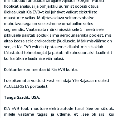
mis suudab rahuldada tarbijate vajadusi kõikjal." Pärast
hoolikat analüüsi ja põhjalikku uurimist soosib otsus
ülekaalukalt Kia EV9-t kui juhtivat valikut elektriliste
maasturite vallas. Muljetavaldava seitsmekohalise
mahutavusega on see esimene omataoline selles
segmendis. Vaatamata märkimisväärsele 5-meetrisele
pikkusele paistab sõiduk silma aerodünaamika poolest, mis
aitab kaasa selle erakordsele jõudlusele. Märkimisväärne on
see, et Kia EV9 esitleb tipptasemel disaini, mis sisaldab
täiustatud tehnoloogiat ja pakub nii kahesuunalist laadimist
kui ka ülikiire laadimise võimalusi.
Kohtunike kommentaarid Kia EV9 kohta:
Loe pikemat arvustust Eesti esindaja
Ylle Rajasaare sulest
ACCELERISTA portaalist
Tanya Gazdik, USA
:
KIA EV9 toob muutuse elektriautode turul. See on sõiduk,
millele vaatame tagasi ja ütleme, et „see oli siis, kui