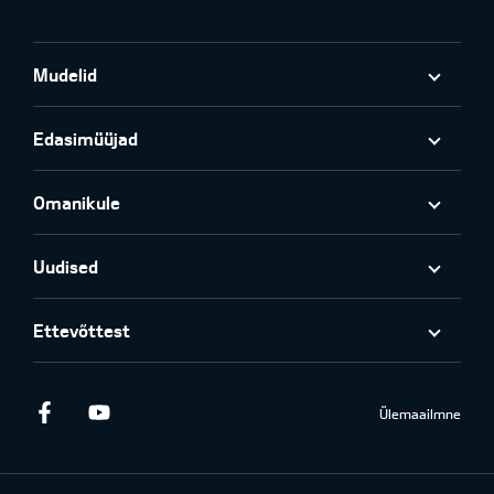
Mudelid
Edasimüüjad
Omanikule
Uudised
Ettevõttest
Facebook
Youtube
Ülemaailmne