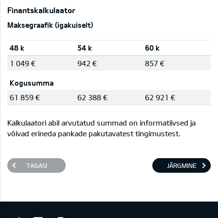
Finantskalkulaator
Maksegraafik (igakuiselt)
48 k
54 k
60 k
1 049 €
942 €
857 €
Kogusumma
61 859 €
62 388 €
62 921 €
Kalkulaatori abil arvutatud summad on informatiivsed ja
võivad erineda pankade pakutavatest tingimustest.
TAGASI
JÄRGMINE