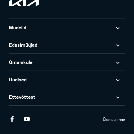
Mudelid
Edasimüüjad
Omanikule
Uudised
Ettevõttest
Facebook
Youtube
Ülemaailmne