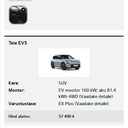
Teie EV5
Kere:
SUV
Mootor:
EV mootor 160 kW; aku 81,4
kWh 4WD
(
Vaadake detaile
)
Varustustase:
EX Plus
(
Vaadake detaile
)
Hind alates:
57 490 €