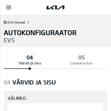
EV5 hinnad
AUTOKONFIGURAATOR
EV5
Värvid ja sisu
Lisavarustus
04
VÄRVID JA SISU
VÄLIMUS