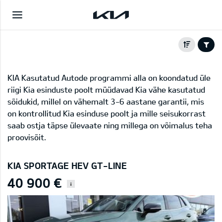
KIA Kasutatud Autode programmi alla on koondatud üle
riigi Kia esinduste poolt müüdavad Kia vähe kasutatud
sõidukid, millel on vähemalt 3-6 aastane garantii, mis
on kontrollitud Kia esinduse poolt ja mille seisukorrast
saab ostja täpse ülevaate ning millega on võimalus teha
proovisõit.
KIA SPORTAGE HEV GT-LINE
40 900 €
i