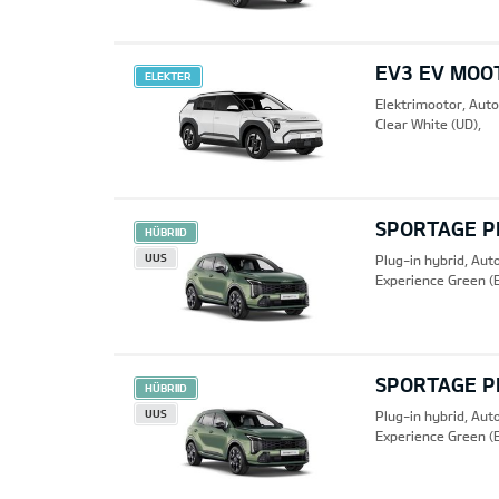
EV3 EV MOO
ELEKTER
Elektrimootor, Aut
Clear White (UD),
SPORTAGE PH
HÜBRIID
UUS
Plug-in hybrid, Au
Experience Green (
SPORTAGE PH
HÜBRIID
UUS
Plug-in hybrid, Au
Experience Green (