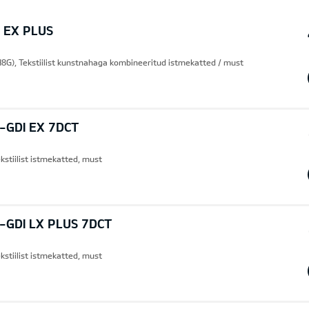
 EX PLUS
8G), Tekstiilist kunstnahaga kombineeritud istmekatted / must
T-GDI EX 7DCT
kstiilist istmekatted, must
T-GDI LX PLUS 7DCT
kstiilist istmekatted, must