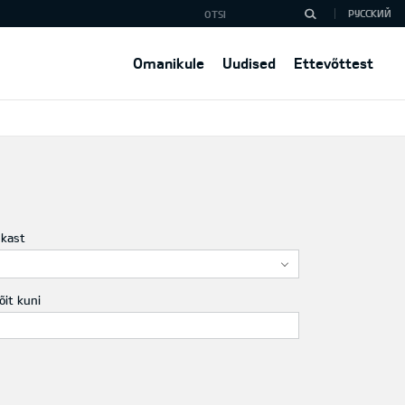
РУССКИЙ
Omanikule
Uudised
Ettevõttest
ukast
õit kuni