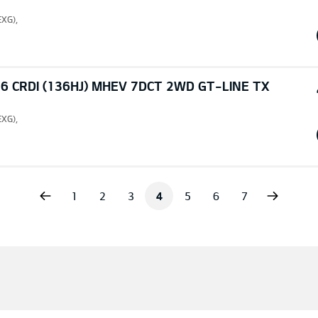
EXG),
6 CRDI (136HJ) MHEV 7DCT 2WD GT-LINE TX
EXG),
vious
Next
1
2
3
4
5
6
7