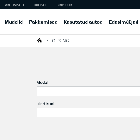
PROOVISÕIT
UUDISED
BROŠÜÜR
Mudelid
Pakkumised
Kasutatud autod
Edasimüüjad
OTSING
KIA AUTO AS
Mudel
Hind kuni