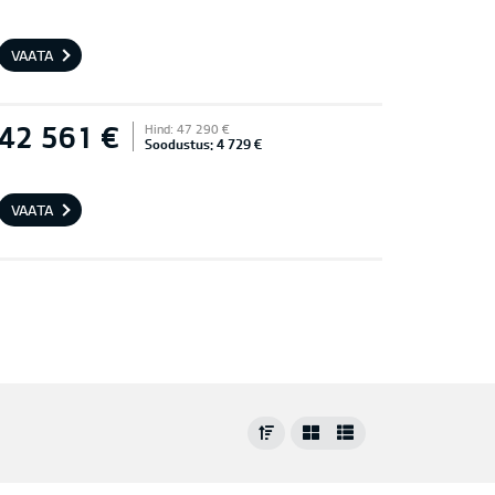
VAATA
42 561 €
Hind: 47 290 €
Soodustus: 4 729 €
VAATA