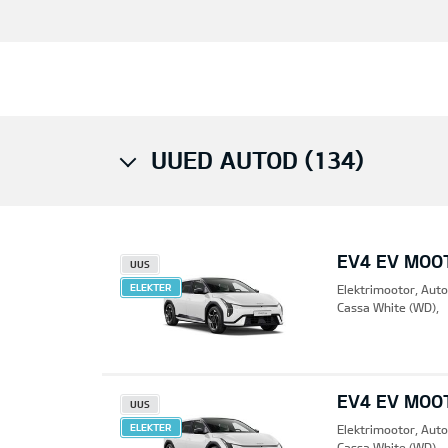
UUED AUTOD (134)
EV4 EV MOO
UUS
ELEKTER
Elektrimootor, Aut
Cassa White (WD),
EV4 EV MOO
UUS
ELEKTER
Elektrimootor, Aut
Cassa White (WD),