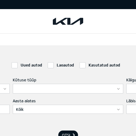
Uued autod
Laoautod
Kasutatud autod
Kütuse tüüp
Käig
Aasta alates
Läbis
Kõik
OTSI