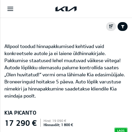
Allpool toodud hinnapakkumised kehtivad vaid
konkreetsele autole ja ei laiene üldhinnakirjale.
Pakkumise staatused lehel muutuvad väikese viitega!
Autode lõplikku olemasolu palume kontrollida saates
„Olen huvitatud!“ vormi oma lähimale Kia edasimüüjale.
Broneeringuid hoitakse 5 päeva. Auto lõplik varustuse
nimekiri ja hinnapakkumine saadetakse kliendile Kia
esindaja poolt.
KIA PICANTO
17 290 €
Hind: 19 090 €
Hinnavõit: 1 800 €
LAOS