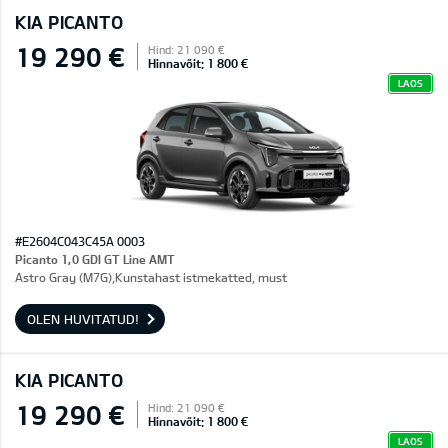
KIA PICANTO
19 290 €
Hind: 21 090 €
Hinnavõit: 1 800 €
LAOS
#E2604C043C45A 0003
Picanto 1,0 GDI GT Line AMT
Astro Gray (M7G),Kunstahast istmekatted, must
OLEN HUVITATUD!
KIA PICANTO
19 290 €
Hind: 21 090 €
Hinnavõit: 1 800 €
LAOS