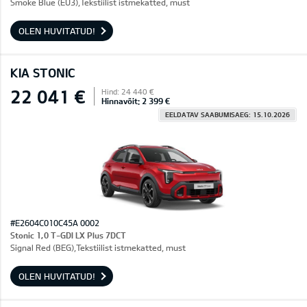
Smoke Blue (EU3),Tekstiilist istmekatted, must
OLEN HUVITATUD!
KIA STONIC
22 041 €
Hind: 24 440 €
Hinnavõit: 2 399 €
EELDATAV SAABUMISAEG: 15.10.2026
#E2604C010C45A 0002
Stonic 1,0 T-GDI LX Plus 7DCT
Signal Red (BEG),Tekstiilist istmekatted, must
OLEN HUVITATUD!