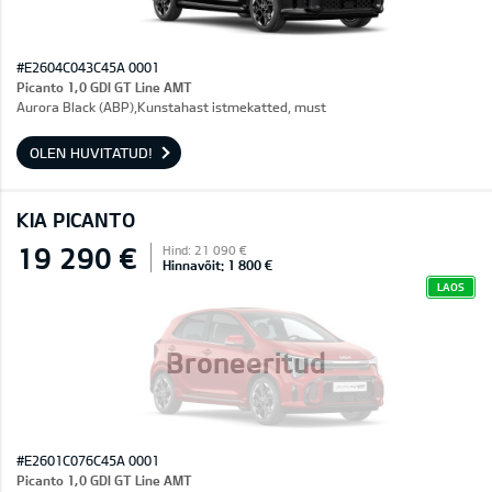
#E2604C043C45A 0001
Picanto 1,0 GDI GT Line AMT
Aurora Black (ABP),Kunstahast istmekatted, must
OLEN HUVITATUD!
KIA PICANTO
19 290 €
Hind: 21 090 €
Hinnavõit: 1 800 €
LAOS
Broneeritud
#E2601C076C45A 0001
Picanto 1,0 GDI GT Line AMT