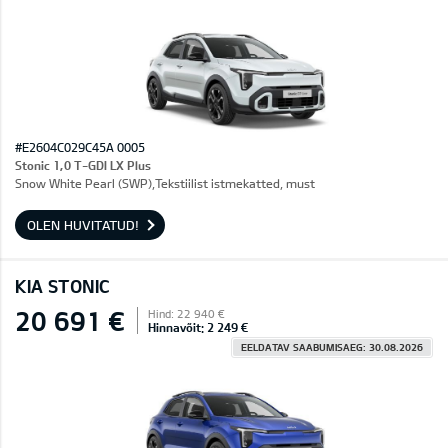
#E2604C029C45A 0005
Stonic 1,0 T-GDI LX Plus
Snow White Pearl (SWP),Tekstiilist istmekatted, must
OLEN HUVITATUD!
KIA STONIC
20 691 €
Hind: 22 940 €
Hinnavõit: 2 249 €
EELDATAV SAABUMISAEG: 30.08.2026