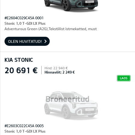
#E2604C029C45A 0001
Stonic 1,0 T-GDI LX Plus
Adventurous Green (A2G),Tekstiilist istmekatted, must
OLEN HUVITATUD!
KIA STONIC
20 691 €
Hind: 22 940 €
Hinnavõit: 2 249 €
LAOS
Broneeritud
#E2603C022C45A 0005
Stonic 1,0 T-GDI LX Plus