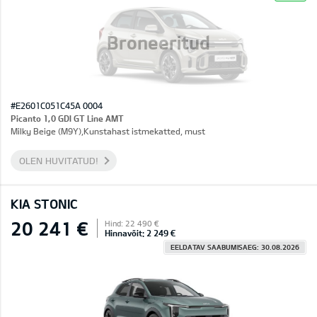
Broneeritud
#E2601C051C45A 0004
Picanto 1,0 GDI GT Line AMT
Milky Beige (M9Y),Kunstahast istmekatted, must
OLEN HUVITATUD!
KIA STONIC
20 241 €
Hind: 22 490 €
Hinnavõit: 2 249 €
EELDATAV SAABUMISAEG: 30.08.2026