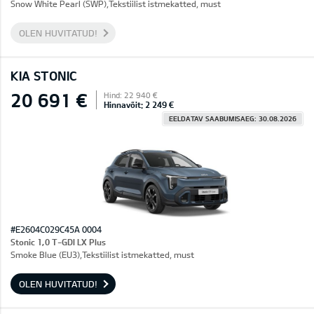
Snow White Pearl (SWP),Tekstiilist istmekatted, must
OLEN HUVITATUD!
KIA STONIC
20 691 €
Hind: 22 940 €
Hinnavõit: 2 249 €
EELDATAV SAABUMISAEG: 30.08.2026
#E2604C029C45A 0004
Stonic 1,0 T-GDI LX Plus
Smoke Blue (EU3),Tekstiilist istmekatted, must
OLEN HUVITATUD!