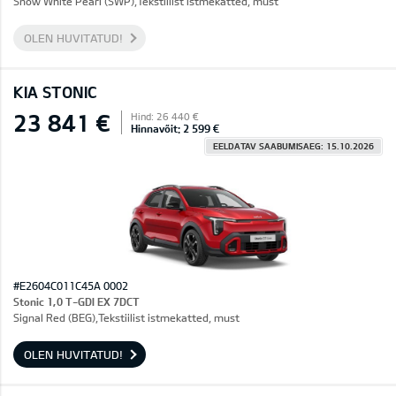
Snow White Pearl (SWP),Tekstiilist istmekatted, must
OLEN HUVITATUD!
KIA STONIC
23 841 €
Hind: 26 440 €
Hinnavõit: 2 599 €
EELDATAV SAABUMISAEG: 15.10.2026
#E2604C011C45A 0002
Stonic 1,0 T-GDI EX 7DCT
Signal Red (BEG),Tekstiilist istmekatted, must
OLEN HUVITATUD!