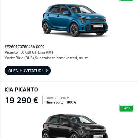
#E2601C076C45A 0002
Picanto 1,0 GDI GT Line AMT
Yacht Blue (DU3),Kunstahast istmekatted, must
OLEN HUVITATUD!
KIA PICANTO
19 290 €
Hind: 21 090 €
Hinnavõit: 1 800 €
LAOS