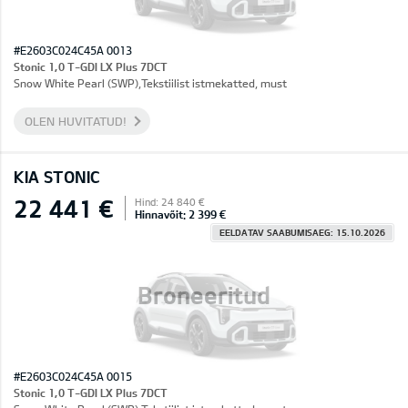
#E2603C024C45A 0013
Stonic 1,0 T-GDI LX Plus 7DCT
Snow White Pearl (SWP),Tekstiilist istmekatted, must
OLEN HUVITATUD!
KIA STONIC
22 441 €
Hind: 24 840 €
Hinnavõit: 2 399 €
EELDATAV SAABUMISAEG: 15.10.2026
Broneeritud
#E2603C024C45A 0015
Stonic 1,0 T-GDI LX Plus 7DCT