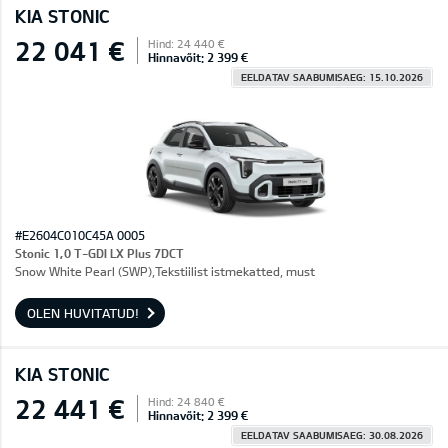
KIA STONIC
22 041 €
Hind: 24 440 €
Hinnavõit: 2 399 €
EELDATAV SAABUMISAEG: 15.10.2026
#E2604C010C45A 0005
Stonic 1,0 T-GDI LX Plus 7DCT
Snow White Pearl (SWP),Tekstiilist istmekatted, must
OLEN HUVITATUD!
KIA STONIC
22 441 €
Hind: 24 840 €
Hinnavõit: 2 399 €
EELDATAV SAABUMISAEG: 30.08.2026