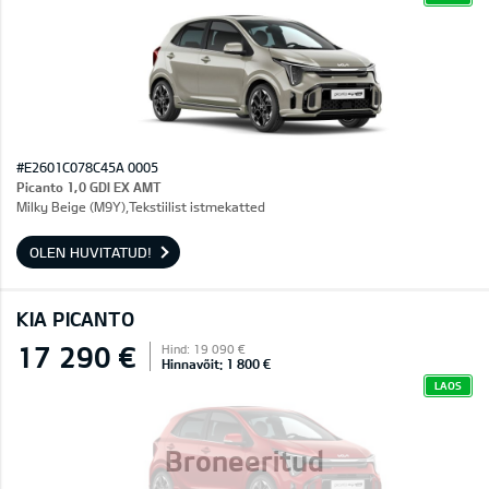
#E2601C078C45A 0005
Picanto 1,0 GDI EX AMT
Milky Beige (M9Y),Tekstiilist istmekatted
OLEN HUVITATUD!
KIA PICANTO
17 290 €
Hind: 19 090 €
Hinnavõit: 1 800 €
LAOS
Broneeritud