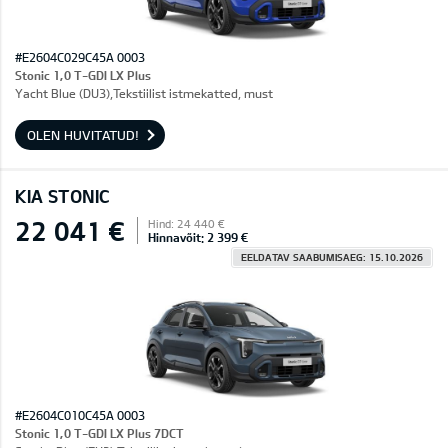
#E2604C029C45A 0003
Stonic 1,0 T-GDI LX Plus
Yacht Blue (DU3),Tekstiilist istmekatted, must
OLEN HUVITATUD!
KIA STONIC
22 041 €
Hind: 24 440 €
Hinnavõit: 2 399 €
EELDATAV SAABUMISAEG: 15.10.2026
#E2604C010C45A 0003
Stonic 1,0 T-GDI LX Plus 7DCT