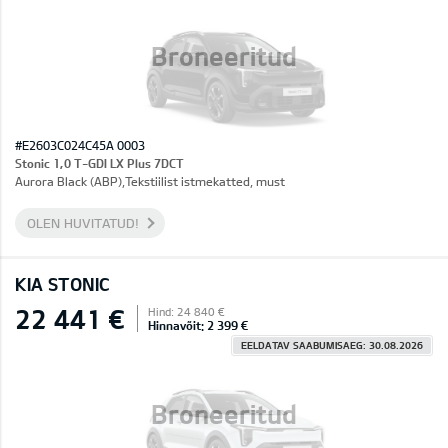
Broneeritud
#E2603C024C45A 0003
Stonic 1,0 T-GDI LX Plus 7DCT
Aurora Black (ABP),Tekstiilist istmekatted, must
OLEN HUVITATUD!
KIA STONIC
22 441 €
Hind: 24 840 €
Hinnavõit: 2 399 €
EELDATAV SAABUMISAEG: 30.08.2026
Broneeritud