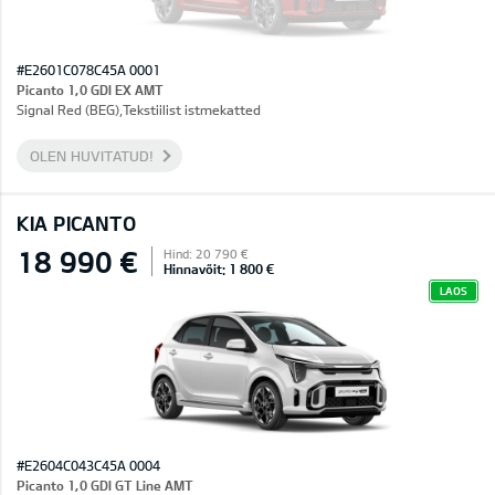
#E2601C078C45A 0001
Picanto 1,0 GDI EX AMT
Signal Red (BEG),Tekstiilist istmekatted
OLEN HUVITATUD!
KIA PICANTO
18 990 €
Hind: 20 790 €
Hinnavõit: 1 800 €
LAOS
#E2604C043C45A 0004
Picanto 1,0 GDI GT Line AMT