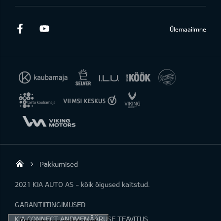
Facebook
Youtube
Ülemaailmne
Pakkumised
KIA AUTO AS
2021 KIA AUTO AS - kõik õigused kaitstud.
GARANTIITINGIMUSED
KIA CONNECT ANDMEMÄÄRUSE TEAVITUS