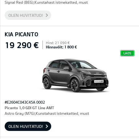
Signal Red (BEG),Kunstahast istmekatted, must
OLEN HUVITATUD!
KIA PICANTO
19 290 €
Hind: 21 090 €
Hinnavõit: 1 800 €
LAOS
#E2604C043C45A 0002
Picanto 1,0 GDI GT Line AMT
Astro Gray (M7G),Kunstahast istmekatted, must
OLEN HUVITATUD!