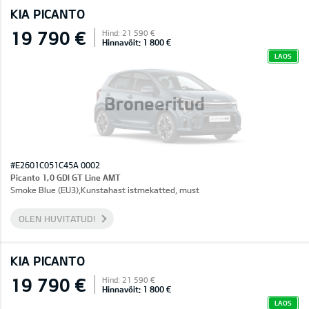
KIA PICANTO
19 790 €
Hind: 21 590 €
Hinnavõit: 1 800 €
LAOS
Broneeritud
#E2601C051C45A 0002
Picanto 1,0 GDI GT Line AMT
Smoke Blue (EU3),Kunstahast istmekatted, must
OLEN HUVITATUD!
KIA PICANTO
19 790 €
Hind: 21 590 €
Hinnavõit: 1 800 €
LAOS