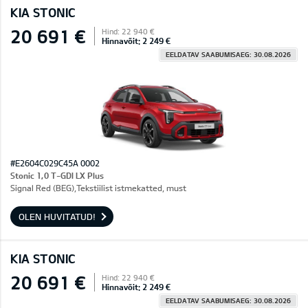
KIA STONIC
20 691 €
Hind: 22 940 €
Hinnavõit: 2 249 €
EELDATAV SAABUMISAEG: 30.08.2026
#E2604C029C45A 0002
Stonic 1,0 T-GDI LX Plus
Signal Red (BEG),Tekstiilist istmekatted, must
OLEN HUVITATUD!
KIA STONIC
20 691 €
Hind: 22 940 €
Hinnavõit: 2 249 €
EELDATAV SAABUMISAEG: 30.08.2026