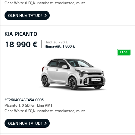
Clear White (UD),Kunstahast istmekatted, must
OLEN HUVITATUD!
KIA PICANTO
18 990 €
Hind: 20 790 €
Hinnavõit: 1 800 €
LAOS
#E2604C043C45A 0005
Picanto 1,0 GDI GT Line AMT
Clear White (UD),Kunstahast istmekatted, must
OLEN HUVITATUD!