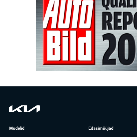
Mudelid
Edasimüüjad