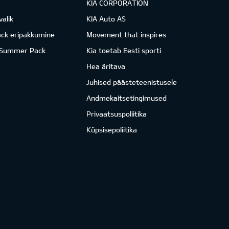
KIA CORPORATION
valik
KIA Auto AS
ack eripakkumine
Movement that inspires
 Summer Pack
Kia toetab Eesti sporti
Hea äritava
Juhised päästeteenistusele
Andmekaitsetingimused
Privaatsuspoliitika
Küpsisepoliitika