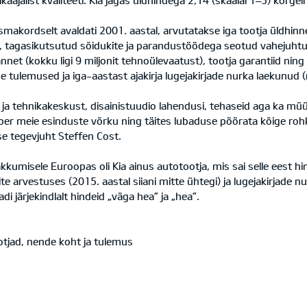
ikaajalist kvaliteeti. Kia jagas üldhindega 2,14 (skaalal 1–5) kõr
 esmakordselt avaldati 2001. aastal, arvutatakse iga tootja üldhi
si, tagasikutsutud sõidukite ja parandustöödega seotud vahejuht
et (kokku ligi 9 miljonit tehnoülevaatust), tootja garantiid ning
 tulemused ja iga-aastast ajakirja lugejakirjade nurka laekunud (r
ja tehnikakeskust, disainistuudio lahendusi, tehaseid aga ka müü
r meie esinduste võrku ning täites lubaduse pöörata kõige rohk
se tegevjuht Steffen Cost.
kumisele Euroopas oli Kia ainus autotootja, mis sai selle eest hi
te arvestuses (2015. aastal siiani mitte ühtegi) ja lugejakirjade 
i järjekindlalt hindeid „väga hea” ja „hea”.
ootjad, nende koht ja tulemus