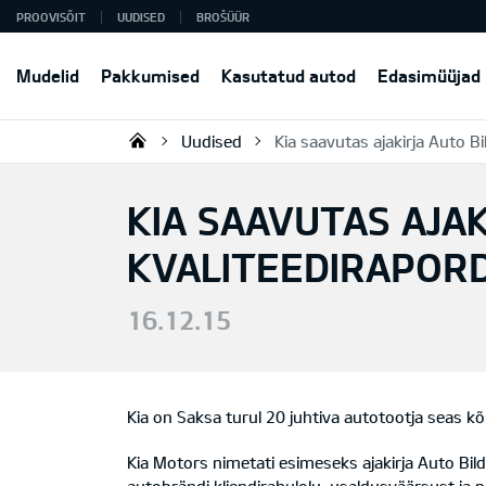
PROOVISÕIT
UUDISED
BROŠÜÜR
Mudelid
Pakkumised
Kasutatud autod
Edasimüüjad
Uudised
Kia saavutas ajakirja Auto B
KIA AUTO AS
KIA SAAVUTAS AJAK
KVALITEEDIRAPORD
16.12.15
Kia on Saksa turul 20 juhtiva autotootja seas kõr
Kia Motors nimetati esimeseks ajakirja Auto Bild