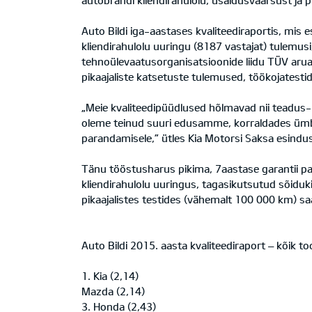
autobrändi kliendirahulolu, usaldusväärsust ja p
Auto Bildi iga-aastases kvaliteediraportis, mis
kliendirahulolu uuringu (8187 vastajat) tulemu
tehnoülevaatusorganisatsioonide liidu TÜV aruann
pikaajaliste katsetuste tulemused, töökojatestide
„Meie kvaliteedipüüdlused hõlmavad nii teadus- 
oleme teinud suuri edusamme, korraldades ümbe
parandamisele,” ütles Kia Motorsi Saksa esindu
Tänu tööstusharus pikima, 7aastase garantii pak
kliendirahulolu uuringus, tagasikutsutud sõiduki
pikaajalistes testides (vähemalt 100 000 km) saad
Auto Bildi 2015. aasta kvaliteediraport – kõik t
1. Kia (2,14)
Mazda (2,14)
3. Honda (2,43)