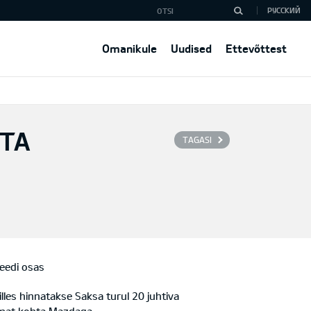
РУССКИЙ
Omanikule
Uudised
Ettevõttest
STA
TAGASI
teedi osas
illes hinnatakse Saksa turul 20 juhtiva