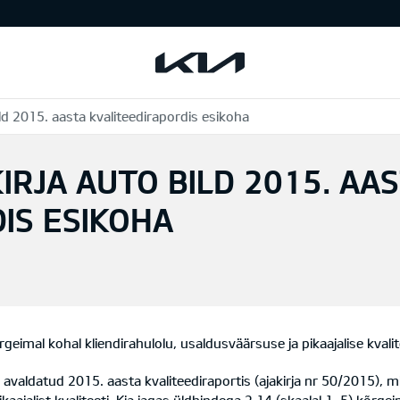
ild 2015. aasta kvaliteedirapordis esikoha
IRJA AUTO BILD 2015. AA
IS ESIKOHA
geimal kohal kliendirahulolu, usaldusväärsuse ja pikaajalise kvali
 avaldatud 2015. aasta kvaliteediraportis (ajakirja nr 50/2015), m