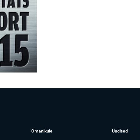
Omanikule
Uudised