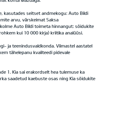
geimat kohta Mazdaga.
nne, kasutades seitset andmekogu: Auto Bildi
umite arvu, värskeimat Saksa
 kolme Auto Bildi toimeta hinnangut: sõidukite
ohkem kui 10 000 kirja) kriitika analüüsi.
gi- ja teenindusvaldkonda. Viimastel aastatel
em tähelepanu kvaliteedi pidevale
nde 1. Kia sai erakordselt hea tulemuse ka
nurka saadetud kaebuste osas ning Kia sõidukite