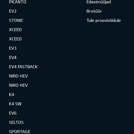
PICANTO
Edasimüüjad
EV2
Brošüür
STONIC
Tule proovisõidule
XCEED
XCEED
EV3
EV4
EV4 FASTBACK
NIRO HEV
NIRO HEV
K4
K4 SW
EV6
SELTOS
SPORTAGE