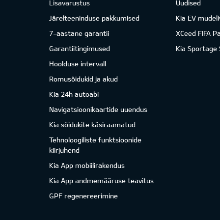
Lisavarustus
Uudised
Järelteeninduse pakkumised
Kia EV mudeli
7-aastane garantii
XCeed FIFA P
Garantiitingimused
Kia Sportage
Hoolduse intervall
Romusõidukid ja akud
Kia 24h autoabi
Navigatsioonikaartide uuendus
Kia sõidukite käsiraamatud
Tehnoloogiliste funktsioonide
kiirjuhend
Kia App mobiilirakendus
Kia App andmemääruse teavitus
GPF regenereerimine