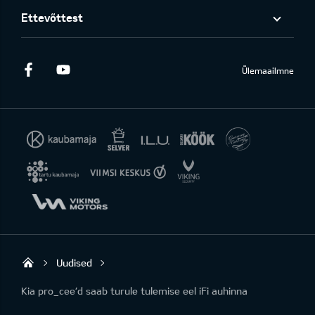
Ettevõttest
Facebook
Youtube
Ülemaailmne
Uudised
KIA AUTO AS
Kia pro_cee’d saab turule tulemise eel iFi auhinna