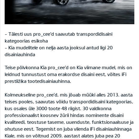
- Täiesti uus pro_cee’d saavutab transpordidisaini
kategoorias esikoha
- Kia mudelitele on nelja aasta jooksul antud ligi 20
disainiauhinda
Teise põlvkonna Kia pro_cee’d on Kia viimane mudel, mis on
leidnud tunnustust oma erakordse disaini eest, võites iFi
prestiižika tootedisainiauhinna.
Kolmeukseline pro_cee’d, mis jõuab müüki alles 2013. aasta
teises pooles, saavutas võidu transpordidisaini kategoorias,
kus osales üle 3000 toote 48 riigist. 30 valdkonna
professionaalist koosnev žürii hindas nominente disaini
kvaliteedi, teostuse taseme, uuenduste, funktsionaalsuse ja
ohutuse eest. Tegemist on juba viienda iFi disainiauhinnaga
Kiale, mis on võitnud 2009. aastast alates juba pea 20