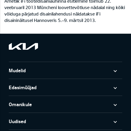
Ametlik iFi tootedisainiauhinna esitlemine toimub 22.
veebruaril 2013 Müncheni loovettevõtluse nädalal ning kõiki
võiduga pärjatud disainilahendusi näidatakse iFi
disaininäitusel Hannoveris 5.–9. märtsil 2013.
Mudelid
Edasimüüjad
Omanikule
Uudised