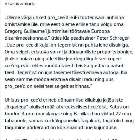
disainiauhinda.
„Oleme väga uhked pro_cee’dile iFi tootedisaini auhinna
omistamise üle, mille eest oleme erilise tänu võlgu oma
Gregory Guillaume’i juhtimisel töötavale Euroopa
disainimeeskonnale,” ütles Kia peadisainer Peter Schreyer.
„Uue pro_cee’di kujul on tegemist nn puhta lehe disainiga.
Oma selgelt eristuva vormi ja dünaamiliste proportsioonide,
jõulise hoiaku ning atleetlike joontega liigub see kupee
cee’diga võrreldes mööda täiesti teistsugust visuaalset
teed. Tegemist on igal tasemel täiesti erineva autoga. Kia
seab samme mööda eristuva disaini radu ning uus
pro_cee’d on sellel teel selgelt esirinnas.”
Uhiuus pro_cee’d erineb dünaamilise kiilukuju ja jõuliste
„õlgadega” olulisel määral viieukselisest cee’dist. Katus on
toodud 4 mm madalamale ning B-piilarid on viidud 22 mm
tahapoole, samas kui külgpaneelid, tagaluuk, tagatuled ning
tagumine põrkeraud on kõik saanud uue kujunduse.