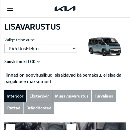
LISAVARUSTUS
Valige teine auto:
Soovinimekiri (
0
)
Hinnad on soovituslikud, sisaldavad käibemaksu, ei sisalda
paigalduse maksumust.
Interjöör
Eksterjöör
Mugavusvarustus
Turvalisus
Rattad
Bränditooted