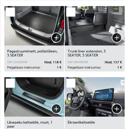
Pagasiruumimatt, polüetüleen,
Trunk liner extension, 5
5 SEATER
SEATER, 5 SEATER
Hind:
118 €
Hind:
157 €
SW122ADE00E
SW128ADE00E
Paigalduse maksumus:
1 €
Paigalduse maksumus:
1 €
Lävepaku kaitsekile, must, 1
Ekraanikaitsekile
paar