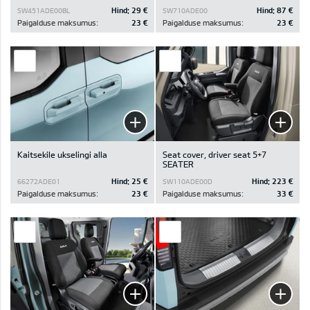
Hind:
29 €
Hind:
87 €
SW451ADE00BL
SW710ADE00
Paigalduse maksumus:
23 €
Paigalduse maksumus:
23 €
Kaitsekile ukselingi alla
Seat cover, driver seat 5+7
SEATER
Hind:
25 €
Hind:
223 €
66272ADE01
SW110ADE00D
Paigalduse maksumus:
23 €
Paigalduse maksumus:
33 €