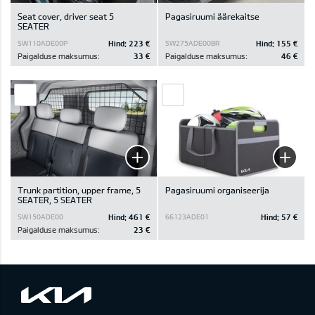
Seat cover, driver seat 5
Pagasiruumi äärekaitse
SEATER
Hind:
223 €
Hind:
155 €
SW110ADE00P
SW275ADE00BR
Paigalduse maksumus:
33 €
Paigalduse maksumus:
46 €
Trunk partition, upper frame, 5
Pagasiruumi organiseerija
SEATER, 5 SEATER
Hind:
461 €
Hind:
57 €
SW150ADE00
66123ADE01
Paigalduse maksumus:
23 €