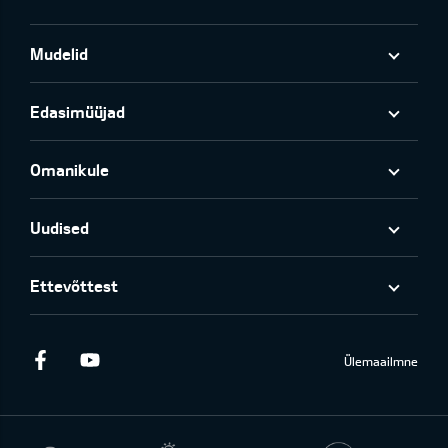
Mudelid
Edasimüüjad
Omanikule
Uudised
Ettevõttest
Facebook
Youtube
Ülemaailmne