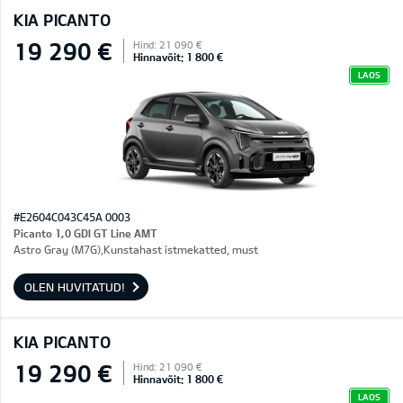
KIA PICANTO
19 290 €
Hind: 21 090 €
Hinnavõit: 1 800 €
LAOS
#E2604C043C45A 0003
Picanto 1,0 GDI GT Line AMT
Astro Gray (M7G),Kunstahast istmekatted, must
OLEN HUVITATUD!
KIA PICANTO
19 290 €
Hind: 21 090 €
Hinnavõit: 1 800 €
LAOS