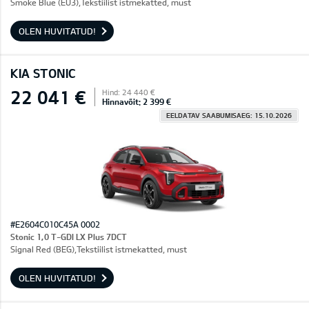
Smoke Blue (EU3),Tekstiilist istmekatted, must
OLEN HUVITATUD!
KIA STONIC
22 041 €
Hind: 24 440 €
Hinnavõit: 2 399 €
EELDATAV SAABUMISAEG: 15.10.2026
#E2604C010C45A 0002
Stonic 1,0 T-GDI LX Plus 7DCT
Signal Red (BEG),Tekstiilist istmekatted, must
OLEN HUVITATUD!