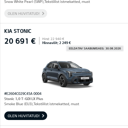
Snow White Pearl (SWP),Tekstiilist istmekatted, must
OLEN HUVITATUD!
KIA STONIC
20 691 €
Hind: 22 940 €
Hinnavõit: 2 249 €
EELDATAV SAABUMISAEG: 30.08.2026
#E2604C029C45A 0004
Stonic 1,0 T-GDI LX Plus
Smoke Blue (EU3),Tekstiilist istmekatted, must
OLEN HUVITATUD!