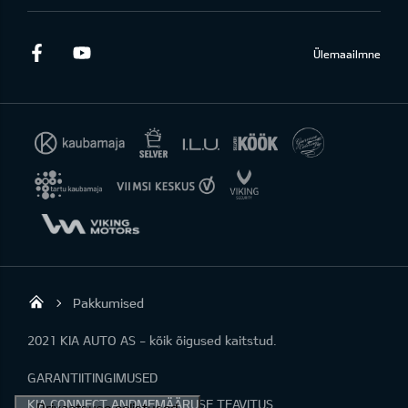
Facebook
Youtube
Ülemaailmne
Pakkumised
KIA AUTO AS
2021 KIA AUTO AS - kõik õigused kaitstud.
GARANTIITINGIMUSED
KIA CONNECT ANDMEMÄÄRUSE TEAVITUS