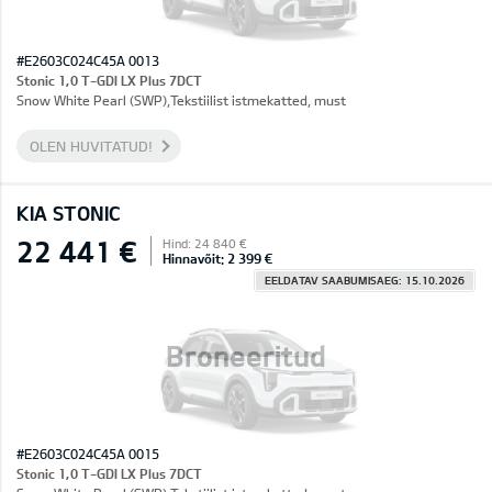
#E2603C024C45A 0013
Stonic 1,0 T-GDI LX Plus 7DCT
Snow White Pearl (SWP),Tekstiilist istmekatted, must
OLEN HUVITATUD!
KIA STONIC
22 441 €
Hind: 24 840 €
Hinnavõit: 2 399 €
EELDATAV SAABUMISAEG: 15.10.2026
Broneeritud
#E2603C024C45A 0015
Stonic 1,0 T-GDI LX Plus 7DCT