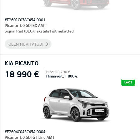
#E2601C078C45A 0001
Picanto 1,0 GDI EX AMT
Signal Red (BEG),Tekstiilist istmekatted
OLEN HUVITATUD!
KIA PICANTO
18 990 €
Hind: 20 790 €
Hinnavõit: 1 800 €
LAOS
#E2604C043C45A 0004
Picanto 1,0 GDI GT Line AMT