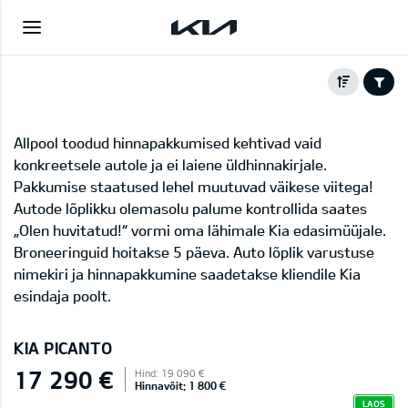
Allpool toodud hinnapakkumised kehtivad vaid
konkreetsele autole ja ei laiene üldhinnakirjale.
Pakkumise staatused lehel muutuvad väikese viitega!
Autode lõplikku olemasolu palume kontrollida saates
„Olen huvitatud!“ vormi oma lähimale Kia edasimüüjale.
Broneeringuid hoitakse 5 päeva. Auto lõplik varustuse
nimekiri ja hinnapakkumine saadetakse kliendile Kia
esindaja poolt.
KIA PICANTO
17 290 €
Hind: 19 090 €
Hinnavõit: 1 800 €
LAOS