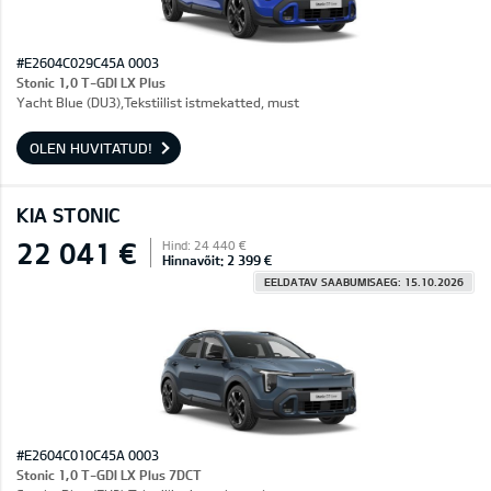
#E2604C029C45A 0003
Stonic 1,0 T-GDI LX Plus
Yacht Blue (DU3),Tekstiilist istmekatted, must
OLEN HUVITATUD!
KIA STONIC
22 041 €
Hind: 24 440 €
Hinnavõit: 2 399 €
EELDATAV SAABUMISAEG: 15.10.2026
#E2604C010C45A 0003
Stonic 1,0 T-GDI LX Plus 7DCT