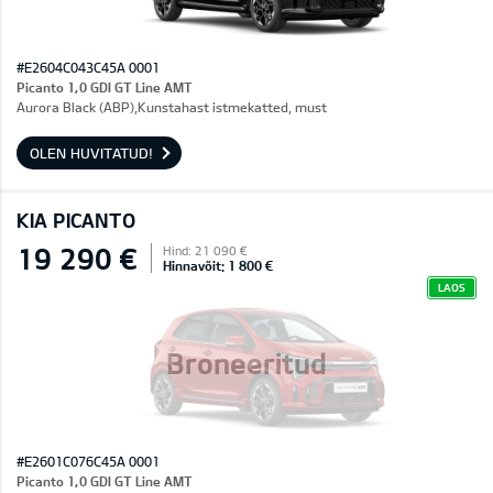
#E2604C043C45A 0001
Picanto 1,0 GDI GT Line AMT
Aurora Black (ABP),Kunstahast istmekatted, must
OLEN HUVITATUD!
KIA PICANTO
19 290 €
Hind: 21 090 €
Hinnavõit: 1 800 €
LAOS
Broneeritud
#E2601C076C45A 0001
Picanto 1,0 GDI GT Line AMT