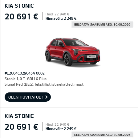
KIA STONIC
20 691 €
Hind: 22 940 €
Hinnavõit: 2 249 €
EELDATAV SAABUMISAEG: 30.08.2026
#E2604C029C45A 0002
Stonic 1,0 T-GDI LX Plus
Signal Red (BEG),Tekstiilist istmekatted, must
OLEN HUVITATUD!
KIA STONIC
20 691 €
Hind: 22 940 €
Hinnavõit: 2 249 €
EELDATAV SAABUMISAEG: 30.08.2026