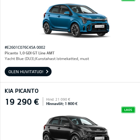
#E2601C076C45A 0002
Picanto 1,0 GDI GT Line AMT
Yacht Blue (DU3),Kunstahast istmekatted, must
OLEN HUVITATUD!
KIA PICANTO
19 290 €
Hind: 21 090 €
Hinnavõit: 1 800 €
LAOS