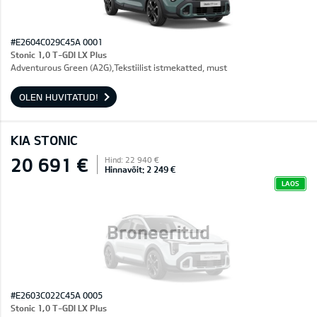
#E2604C029C45A 0001
Stonic 1,0 T-GDI LX Plus
Adventurous Green (A2G),Tekstiilist istmekatted, must
OLEN HUVITATUD!
KIA STONIC
20 691 €
Hind: 22 940 €
Hinnavõit: 2 249 €
LAOS
Broneeritud
#E2603C022C45A 0005
Stonic 1,0 T-GDI LX Plus