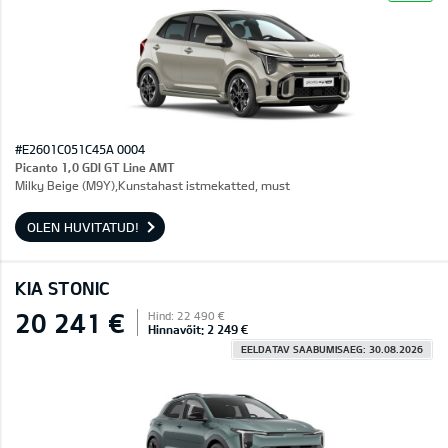
#E2601C051C45A 0004
Picanto 1,0 GDI GT Line AMT
Milky Beige (M9Y),Kunstahast istmekatted, must
OLEN HUVITATUD!
KIA STONIC
20 241 €
Hind: 22 490 €
Hinnavõit: 2 249 €
EELDATAV SAABUMISAEG: 30.08.2026