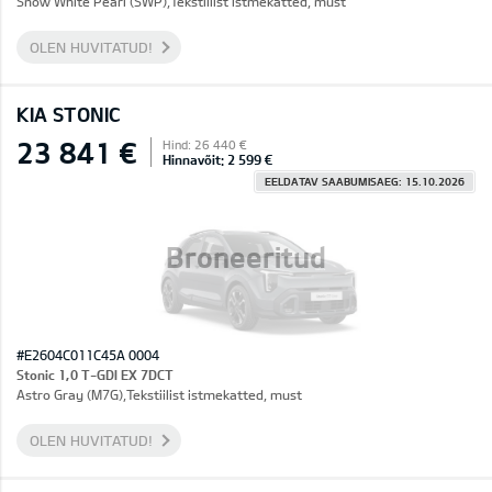
Snow White Pearl (SWP),Tekstiilist istmekatted, must
OLEN HUVITATUD!
KIA STONIC
23 841 €
Hind: 26 440 €
Hinnavõit: 2 599 €
EELDATAV SAABUMISAEG: 15.10.2026
Broneeritud
#E2604C011C45A 0004
Stonic 1,0 T-GDI EX 7DCT
Astro Gray (M7G),Tekstiilist istmekatted, must
OLEN HUVITATUD!