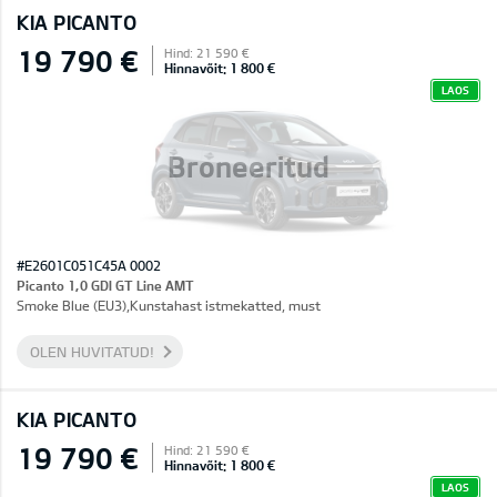
KIA PICANTO
19 790 €
Hind: 21 590 €
Hinnavõit: 1 800 €
LAOS
Broneeritud
#E2601C051C45A 0002
Picanto 1,0 GDI GT Line AMT
Smoke Blue (EU3),Kunstahast istmekatted, must
OLEN HUVITATUD!
KIA PICANTO
19 790 €
Hind: 21 590 €
Hinnavõit: 1 800 €
LAOS