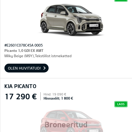
#E2601C078C45A 0005
Picanto 1,0 GDI EX AMT
Milky Beige (M9Y),Tekstiilist istmekatted
OLEN HUVITATUD!
KIA PICANTO
17 290 €
Hind: 19 090 €
Hinnavõit: 1 800 €
LAOS
Broneeritud