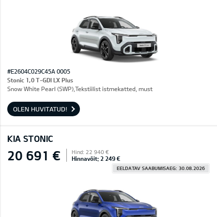
#E2604C029C45A 0005
Stonic 1,0 T-GDI LX Plus
Snow White Pearl (SWP),Tekstiilist istmekatted, must
OLEN HUVITATUD!
KIA STONIC
20 691 €
Hind: 22 940 €
Hinnavõit: 2 249 €
EELDATAV SAABUMISAEG: 30.08.2026