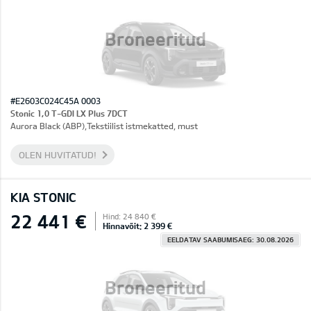
Broneeritud
#E2603C024C45A 0003
Stonic 1,0 T-GDI LX Plus 7DCT
Aurora Black (ABP),Tekstiilist istmekatted, must
OLEN HUVITATUD!
KIA STONIC
22 441 €
Hind: 24 840 €
Hinnavõit: 2 399 €
EELDATAV SAABUMISAEG: 30.08.2026
Broneeritud