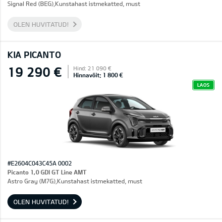
Signal Red (BEG),Kunstahast istmekatted, must
OLEN HUVITATUD!
KIA PICANTO
19 290 €
Hind: 21 090 €
Hinnavõit: 1 800 €
LAOS
#E2604C043C45A 0002
Picanto 1,0 GDI GT Line AMT
Astro Gray (M7G),Kunstahast istmekatted, must
OLEN HUVITATUD!