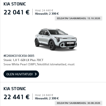
KIA STONIC
22 041 €
Hind: 24 440 €
Hinnavõit: 2 399 €
EELDATAV SAABUMISAEG: 15.10.2026
#E2604C010C45A 0005
Stonic 1,0 T-GDI LX Plus 7DCT
Snow White Pearl (SWP),Tekstiilist istmekatted, must
OLEN HUVITATUD!
KIA STONIC
22 441 €
Hind: 24 840 €
Hinnavõit: 2 399 €
EELDATAV SAABUMISAEG: 30.08.2026