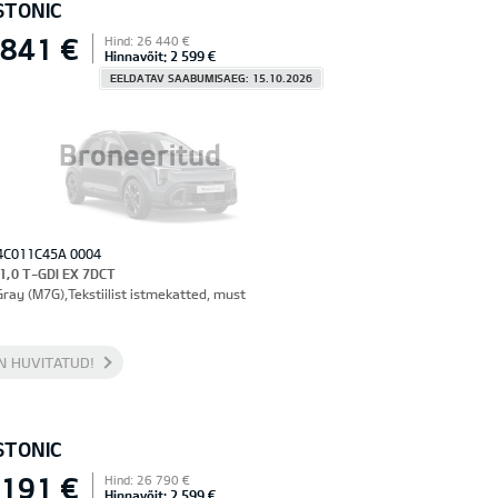
STONIC
 841 €
Hind: 26 440 €
Hinnavõit: 2 599 €
EELDATAV SAABUMISAEG: 15.10.2026
Broneeritud
4C011C45A 0004
 1,0 T-GDI EX 7DCT
Gray (M7G),Tekstiilist istmekatted, must
N HUVITATUD!
STONIC
 191 €
Hind: 26 790 €
Hinnavõit: 2 599 €