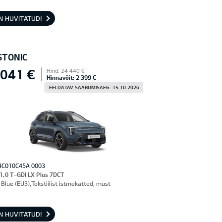
N HUVITATUD!
STONIC
 041 €
Hind: 24 440 €
Hinnavõit: 2 399 €
EELDATAV SAABUMISAEG: 15.10.2026
4C010C45A 0003
 1,0 T-GDI LX Plus 7DCT
Blue (EU3),Tekstiilist istmekatted, must
N HUVITATUD!