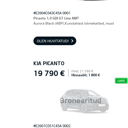
#E2604C043C45A 0001
Picanto 1,0 GDI GT Line AMT
Aurora Black (ABP),Kunstahast istmekatted, must
OLEN HUVITATUD!
KIA PICANTO
19 790 €
Hind: 21 590 €
Hinnavõit: 1 800 €
LAOS
Broneeritud
#E2601C051C45A 0002