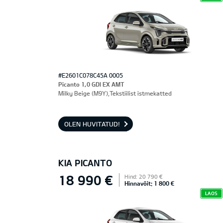
#E2601C078C45A 0005
Picanto 1,0 GDI EX AMT
Milky Beige (M9Y),Tekstiilist istmekatted
OLEN HUVITATUD!
KIA PICANTO
18 990 €
Hind: 20 790 €
Hinnavõit: 1 800 €
LAOS