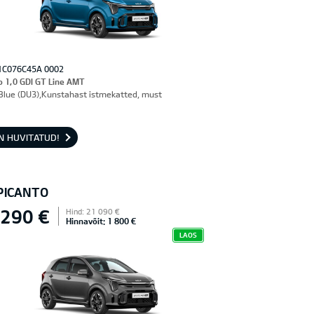
1C076C45A 0002
o 1,0 GDI GT Line AMT
Blue (DU3),Kunstahast istmekatted, must
N HUVITATUD!
 PICANTO
 290 €
Hind: 21 090 €
Hinnavõit: 1 800 €
LAOS