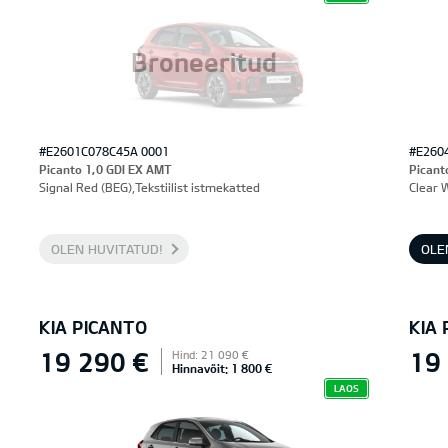
Broneeritud
#E2601C078C45A 0001
#E260
Picanto 1,0 GDI EX AMT
Picant
Signal Red (BEG),Tekstiilist istmekatted
Clear 
OLEN HUVITATUD!
OLE
KIA PICANTO
KIA
19 290 €
19
Hind: 21 090 €
Hinnavõit: 1 800 €
LAOS