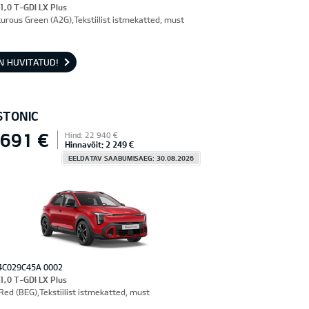
 1,0 T-GDI LX Plus
urous Green (A2G),Tekstiilist istmekatted, must
N HUVITATUD!
STONIC
 691 €
Hind: 22 940 €
Hinnavõit: 2 249 €
EELDATAV SAABUMISAEG: 30.08.2026
4C029C45A 0002
 1,0 T-GDI LX Plus
Red (BEG),Tekstiilist istmekatted, must