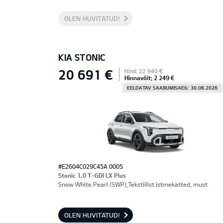
OLEN HUVITATUD!
KIA STONIC
20 691 €
Hind: 22 940 €
Hinnavõit: 2 249 €
EELDATAV SAABUMISAEG: 30.08.2026
#E2604C029C45A 0005
Stonic 1,0 T-GDI LX Plus
Snow White Pearl (SWP),Tekstiilist istmekatted, must
OLEN HUVITATUD!