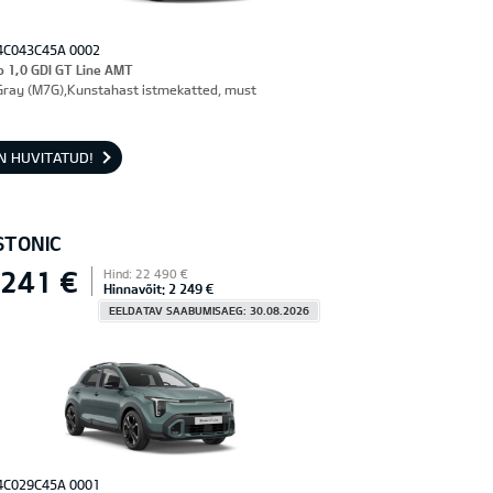
4C043C45A 0002
o 1,0 GDI GT Line AMT
Gray (M7G),Kunstahast istmekatted, must
N HUVITATUD!
STONIC
 241 €
Hind: 22 490 €
Hinnavõit: 2 249 €
EELDATAV SAABUMISAEG: 30.08.2026
4C029C45A 0001