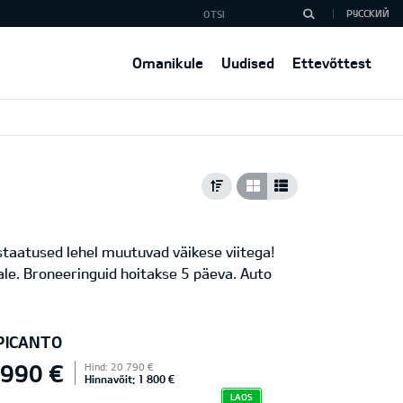
РУССКИЙ
Omanikule
Uudised
Ettevõttest
 staatused lehel muutuvad väikese viitega!
le. Broneeringuid hoitakse 5 päeva. Auto
 PICANTO
 990 €
Hind: 20 790 €
Hinnavõit: 1 800 €
LAOS