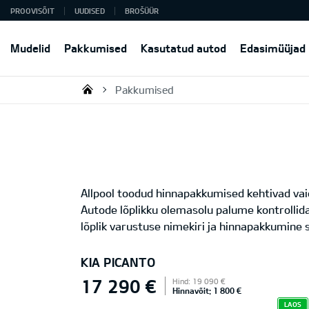
PROOVISÕIT
UUDISED
BROŠÜÜR
Mudelid
Pakkumised
Kasutatud autod
Edasimüüjad
Pakkumised
KIA AUTO AS
Allpool toodud hinnapakkumised kehtivad vaid
Autode lõplikku olemasolu palume kontrollid
lõplik varustuse nimekiri ja hinnapakkumine s
KIA PICANTO
17 290 €
Hind: 19 090 €
Hinnavõit: 1 800 €
LAOS