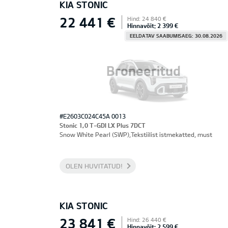
KIA STONIC
22 441 €
Hind: 24 840 €
Hinnavõit: 2 399 €
EELDATAV SAABUMISAEG: 30.08.2026
Broneeritud
#E2603C024C45A 0013
Stonic 1,0 T-GDI LX Plus 7DCT
Snow White Pearl (SWP),Tekstiilist istmekatted, must
OLEN HUVITATUD!
KIA STONIC
23 841 €
Hind: 26 440 €
Hinnavõit: 2 599 €