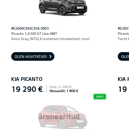
#E2604C043C45A 0003
#E260
Picanto 1,0 GDI GT Line AMT
Picant
Astro Gray (M7G),Kunstahast istmekatted, must
Yacht 
OLEN HUVITATUD!
OLE
KIA PICANTO
KIA
19 290 €
19
Hind: 21 090 €
Hinnavõit: 1 800 €
LAOS
Broneeritud