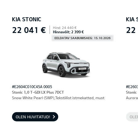
KIA STONIC
KIA 
22 041 €
22
Hind: 24 440 €
Hinnavõit: 2 399 €
EELDATAV SAABUMISAEG: 15.10.2026
#E2604C010C45A 0005
#E260
Stonic 1,0 T-GDI LX Plus 7DCT
Stonic
Snow White Pearl (SWP),Tekstiilist istmekatted, must
Aurora
OLEN HUVITATUD!
OLE