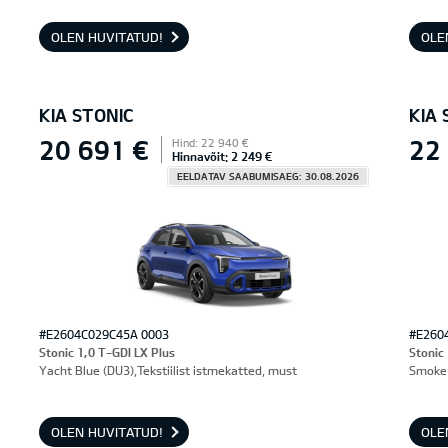
OLEN HUVITATUD!
OLE
KIA STONIC
KIA 
20 691 €
22
Hind: 22 940 €
Hinnavõit: 2 249 €
EELDATAV SAABUMISAEG: 30.08.2026
#E2604C029C45A 0003
#E260
Stonic 1,0 T-GDI LX Plus
Stonic
Yacht Blue (DU3),Tekstiilist istmekatted, must
Smoke 
OLEN HUVITATUD!
OLE