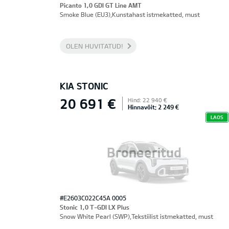
Picanto 1,0 GDI GT Line AMT
Smoke Blue (EU3),Kunstahast istmekatted, must
OLEN HUVITATUD!
KIA STONIC
20 691 €
Hind: 22 940 €
Hinnavõit: 2 249 €
LAOS
Broneeritud
#E2603C022C45A 0005
Stonic 1,0 T-GDI LX Plus
Snow White Pearl (SWP),Tekstiilist istmekatted, must