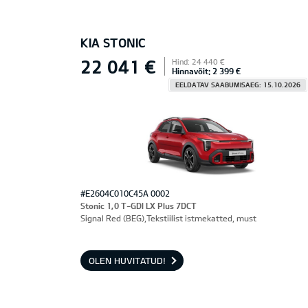
KIA STONIC
22 041 €
Hind: 24 440 €
Hinnavõit: 2 399 €
EELDATAV SAABUMISAEG: 15.10.2026
#E2604C010C45A 0002
Stonic 1,0 T-GDI LX Plus 7DCT
Signal Red (BEG),Tekstiilist istmekatted, must
OLEN HUVITATUD!