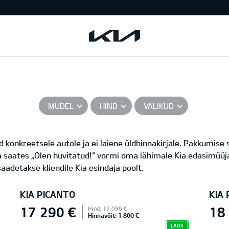
MUDEL
HIND
VALIKUD
 konkreetsele autole ja ei laiene üldhinnakirjale. Pakkumise
a saates „Olen huvitatud!“ vormi oma lähimale Kia edasimüüja
aadetakse kliendile Kia esindaja poolt.
KIA PICANTO
KIA
17 290 €
18
Hind: 19 090 €
Hinnavõit: 1 800 €
LAOS