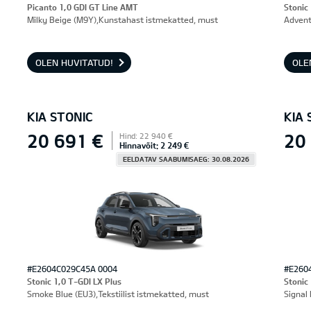
Picanto 1,0 GDI GT Line AMT
Stonic
Milky Beige (M9Y),Kunstahast istmekatted, must
Advent
OLEN HUVITATUD!
OLE
KIA STONIC
KIA 
20 691 €
20
Hind: 22 940 €
Hinnavõit: 2 249 €
EELDATAV SAABUMISAEG: 30.08.2026
#E2604C029C45A 0004
#E260
Stonic 1,0 T-GDI LX Plus
Stonic
Smoke Blue (EU3),Tekstiilist istmekatted, must
Signal 