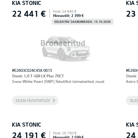
KIA STONIC
KIA 
22 441 €
23
Hind: 24 840 €
Hinnavõit: 2 399 €
EELDATAV SAABUMISAEG: 15.10.2026
Broneeritud
#E2603C024C45A 0015
#E260
Stonic 1,0 T-GDI LX Plus 7DCT
Stonic
Snow White Pearl (SWP),Tekstiilist istmekatted, must
Astro 
OLEN HUVITATUD!
OLE
KIA STONIC
KIA 
24 191 €
24
Hind: 26 790 €
Hinnavõit: 2 599 €