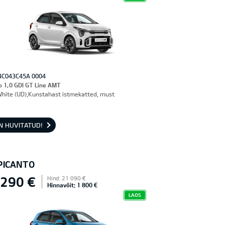
4C043C45A 0004
o 1,0 GDI GT Line AMT
White (UD),Kunstahast istmekatted, must
N HUVITATUD!
 PICANTO
 290 €
Hind: 21 090 €
Hinnavõit: 1 800 €
LAOS