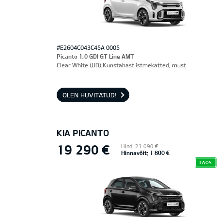
#E2604C043C45A 0005
Picanto 1,0 GDI GT Line AMT
Clear White (UD),Kunstahast istmekatted, must
OLEN HUVITATUD!
KIA PICANTO
19 290 €
Hind: 21 090 €
Hinnavõit: 1 800 €
LAOS