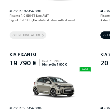
#E2601C076C45A 0001
#E260
Picanto 1,0 GDI GT Line AMT
Picant
Signal Red (BEG),Kunstahast istmekatted, must
Astro 
OLEN HUVITATUD!
OLE
KIA PICANTO
KIA 
19 790 €
20
Hind: 21 590 €
Hinnavõit: 1 800 €
LAOS
#E2601C051C45A 0004
#E260