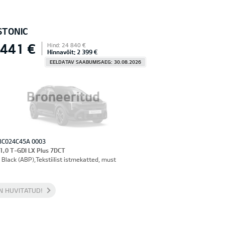
STONIC
 441 €
Hind: 24 840 €
Hinnavõit: 2 399 €
EELDATAV SAABUMISAEG: 30.08.2026
Broneeritud
3C024C45A 0003
 1,0 T-GDI LX Plus 7DCT
 Black (ABP),Tekstiilist istmekatted, must
N HUVITATUD!