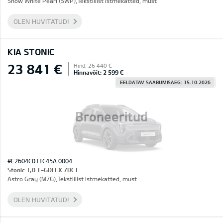
Snow White Pearl (SWP),Tekstiilist istmekatted, must
OLEN HUVITATUD!
KIA STONIC
23 841 €
Hind: 26 440 €
Hinnavõit: 2 599 €
EELDATAV SAABUMISAEG: 15.10.2026
Broneeritud
#E2604C011C45A 0004
Stonic 1,0 T-GDI EX 7DCT
Astro Gray (M7G),Tekstiilist istmekatted, must
OLEN HUVITATUD!