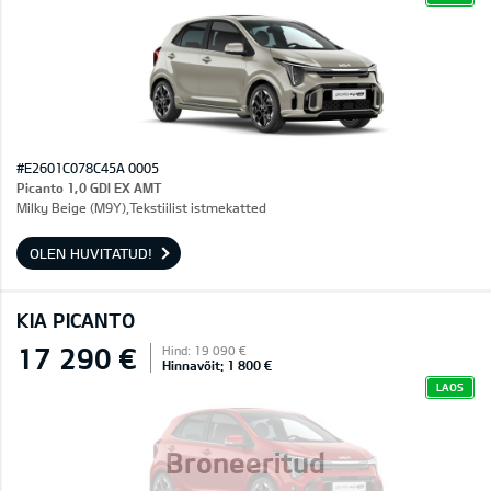
#E2601C078C45A 0005
Picanto 1,0 GDI EX AMT
Milky Beige (M9Y),Tekstiilist istmekatted
OLEN HUVITATUD!
KIA PICANTO
17 290 €
Hind: 19 090 €
Hinnavõit: 1 800 €
LAOS
Broneeritud