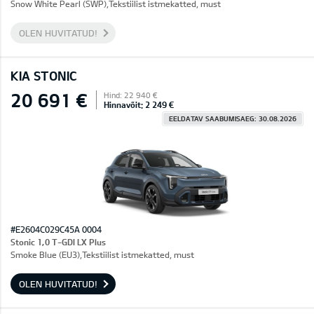
Snow White Pearl (SWP),Tekstiilist istmekatted, must
OLEN HUVITATUD!
KIA STONIC
20 691 €
Hind: 22 940 €
Hinnavõit: 2 249 €
EELDATAV SAABUMISAEG: 30.08.2026
#E2604C029C45A 0004
Stonic 1,0 T-GDI LX Plus
Smoke Blue (EU3),Tekstiilist istmekatted, must
OLEN HUVITATUD!