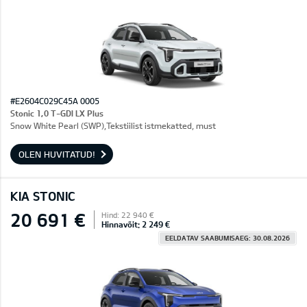
#E2604C029C45A 0005
Stonic 1,0 T-GDI LX Plus
Snow White Pearl (SWP),Tekstiilist istmekatted, must
OLEN HUVITATUD!
KIA STONIC
20 691 €
Hind: 22 940 €
Hinnavõit: 2 249 €
EELDATAV SAABUMISAEG: 30.08.2026