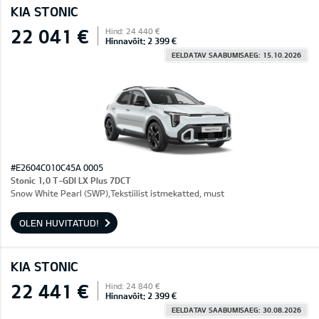
KIA STONIC
22 041 €
Hind: 24 440 €
Hinnavõit: 2 399 €
EELDATAV SAABUMISAEG: 15.10.2026
#E2604C010C45A 0005
Stonic 1,0 T-GDI LX Plus 7DCT
Snow White Pearl (SWP),Tekstiilist istmekatted, must
OLEN HUVITATUD!
KIA STONIC
22 441 €
Hind: 24 840 €
Hinnavõit: 2 399 €
EELDATAV SAABUMISAEG: 30.08.2026