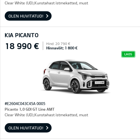
Clear White (UD),Kunstahast istmekatted, must
OLEN HUVITATUD!
KIA PICANTO
18 990 €
Hind: 20 790 €
Hinnavõit: 1 800 €
LAOS
#E2604C043C45A 0005
Picanto 1,0 GDI GT Line AMT
Clear White (UD),Kunstahast istmekatted, must
OLEN HUVITATUD!