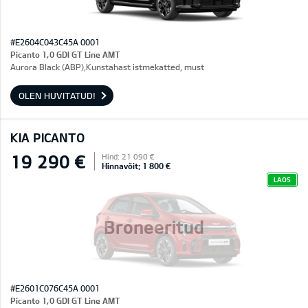
#E2604C043C45A 0001
Picanto 1,0 GDI GT Line AMT
Aurora Black (ABP),Kunstahast istmekatted, must
OLEN HUVITATUD!
KIA PICANTO
19 290 €
Hind: 21 090 €
Hinnavõit: 1 800 €
LAOS
Broneeritud
#E2601C076C45A 0001
Picanto 1,0 GDI GT Line AMT