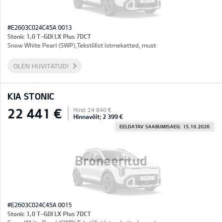
#E2603C024C45A 0013
Stonic 1,0 T-GDI LX Plus 7DCT
Snow White Pearl (SWP),Tekstiilist istmekatted, must
OLEN HUVITATUD!
KIA STONIC
22 441 €
Hind: 24 840 €
Hinnavõit: 2 399 €
EELDATAV SAABUMISAEG: 15.10.2026
Broneeritud
#E2603C024C45A 0015
Stonic 1,0 T-GDI LX Plus 7DCT