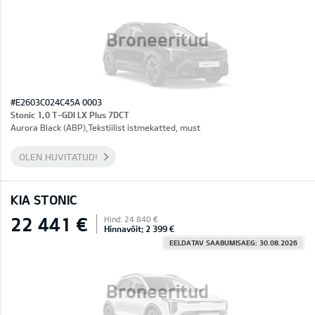
Broneeritud
#E2603C024C45A 0003
Stonic 1,0 T-GDI LX Plus 7DCT
Aurora Black (ABP),Tekstiilist istmekatted, must
OLEN HUVITATUD!
KIA STONIC
22 441 €
Hind: 24 840 €
Hinnavõit: 2 399 €
EELDATAV SAABUMISAEG: 30.08.2026
Broneeritud