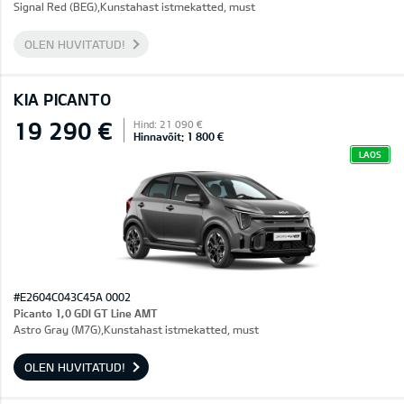
Signal Red (BEG),Kunstahast istmekatted, must
OLEN HUVITATUD!
KIA PICANTO
19 290 €
Hind: 21 090 €
Hinnavõit: 1 800 €
LAOS
#E2604C043C45A 0002
Picanto 1,0 GDI GT Line AMT
Astro Gray (M7G),Kunstahast istmekatted, must
OLEN HUVITATUD!