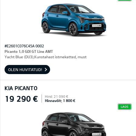
#E2601C076C45A 0002
Picanto 1,0 GDI GT Line AMT
Yacht Blue (DU3),Kunstahast istmekatted, must
OLEN HUVITATUD!
KIA PICANTO
19 290 €
Hind: 21 090 €
Hinnavõit: 1 800 €
LAOS