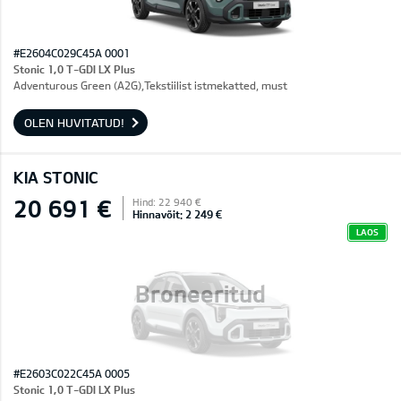
#E2604C029C45A 0001
Stonic 1,0 T-GDI LX Plus
Adventurous Green (A2G),Tekstiilist istmekatted, must
OLEN HUVITATUD!
KIA STONIC
20 691 €
Hind: 22 940 €
Hinnavõit: 2 249 €
LAOS
Broneeritud
#E2603C022C45A 0005
Stonic 1,0 T-GDI LX Plus