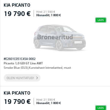
KIA PICANTO
19 790 €
Hind: 21 590 €
Hinnavõit: 1 800 €
LAOS
Broneeritud
#E2601C051C45A 0002
Picanto 1,0 GDI GT Line AMT
Smoke Blue (EU3),Kunstahast istmekatted, must
OLEN HUVITATUD!
KIA PICANTO
19 790 €
Hind: 21 590 €
Hinnavõit: 1 800 €
LAOS