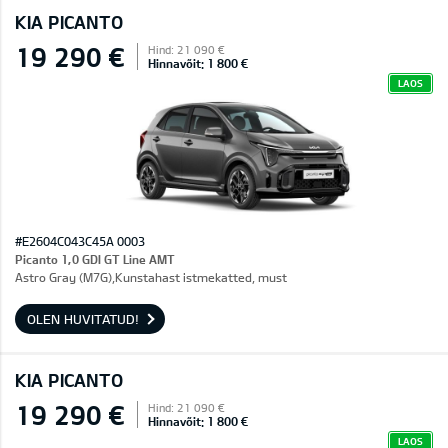
KIA PICANTO
19 290 €
Hind: 21 090 €
Hinnavõit: 1 800 €
LAOS
#E2604C043C45A 0003
Picanto 1,0 GDI GT Line AMT
Astro Gray (M7G),Kunstahast istmekatted, must
OLEN HUVITATUD!
KIA PICANTO
19 290 €
Hind: 21 090 €
Hinnavõit: 1 800 €
LAOS