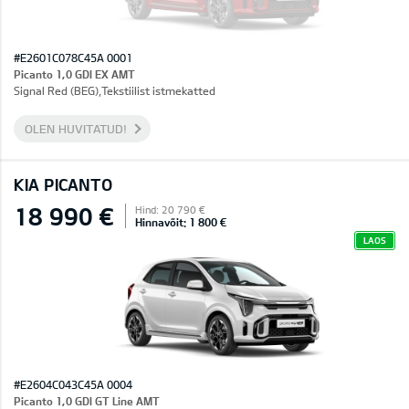
#E2601C078C45A 0001
Picanto 1,0 GDI EX AMT
Signal Red (BEG),Tekstiilist istmekatted
OLEN HUVITATUD!
KIA PICANTO
18 990 €
Hind: 20 790 €
Hinnavõit: 1 800 €
LAOS
#E2604C043C45A 0004
Picanto 1,0 GDI GT Line AMT