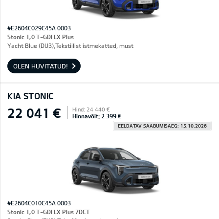
#E2604C029C45A 0003
Stonic 1,0 T-GDI LX Plus
Yacht Blue (DU3),Tekstiilist istmekatted, must
OLEN HUVITATUD!
KIA STONIC
22 041 €
Hind: 24 440 €
Hinnavõit: 2 399 €
EELDATAV SAABUMISAEG: 15.10.2026
#E2604C010C45A 0003
Stonic 1,0 T-GDI LX Plus 7DCT