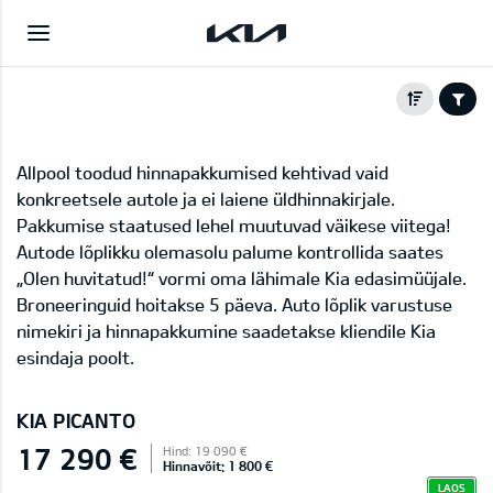
Allpool toodud hinnapakkumised kehtivad vaid
konkreetsele autole ja ei laiene üldhinnakirjale.
Pakkumise staatused lehel muutuvad väikese viitega!
Autode lõplikku olemasolu palume kontrollida saates
„Olen huvitatud!“ vormi oma lähimale Kia edasimüüjale.
Broneeringuid hoitakse 5 päeva. Auto lõplik varustuse
nimekiri ja hinnapakkumine saadetakse kliendile Kia
esindaja poolt.
KIA PICANTO
17 290 €
Hind: 19 090 €
Hinnavõit: 1 800 €
LAOS