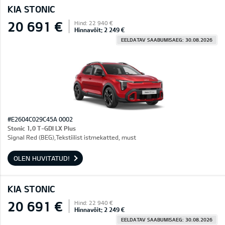
KIA STONIC
20 691 €
Hind: 22 940 €
Hinnavõit: 2 249 €
EELDATAV SAABUMISAEG: 30.08.2026
#E2604C029C45A 0002
Stonic 1,0 T-GDI LX Plus
Signal Red (BEG),Tekstiilist istmekatted, must
OLEN HUVITATUD!
KIA STONIC
20 691 €
Hind: 22 940 €
Hinnavõit: 2 249 €
EELDATAV SAABUMISAEG: 30.08.2026