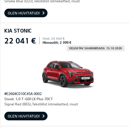
Smoke Blue (EU3),Tekstiilist istmekatted, must
OLEN HUVITATUD!
KIA STONIC
22 041 €
Hind: 24 440 €
Hinnavõit: 2 399 €
EELDATAV SAABUMISAEG: 15.10.2026
#E2604C010C45A 0002
Stonic 1,0 T-GDI LX Plus 7DCT
Signal Red (BEG),Tekstiilist istmekatted, must
OLEN HUVITATUD!