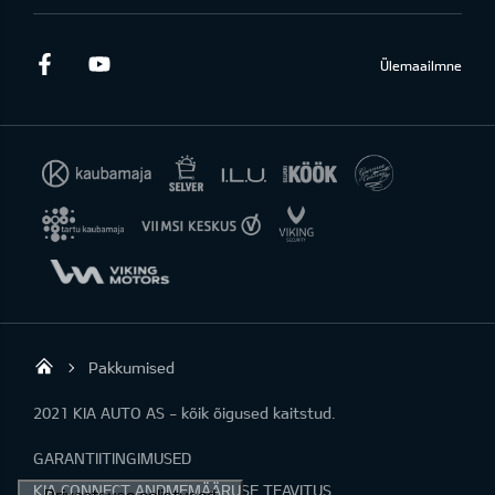
Facebook
Youtube
Ülemaailmne
Pakkumised
KIA AUTO AS
2021 KIA AUTO AS - kõik õigused kaitstud.
GARANTIITINGIMUSED
KIA CONNECT ANDMEMÄÄRUSE TEAVITUS