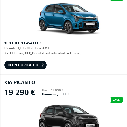
#E2601C076C45A 0002
Picanto 1,0 GDI GT Line AMT
Yacht Blue (DU3),Kunstahast istmekatted, must
OLEN HUVITATUD!
KIA PICANTO
19 290 €
Hind: 21 090 €
Hinnavõit: 1 800 €
LAOS