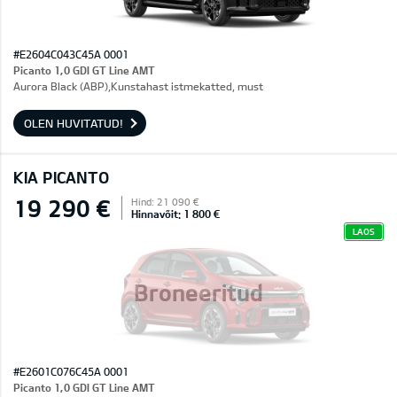
#E2604C043C45A 0001
Picanto 1,0 GDI GT Line AMT
Aurora Black (ABP),Kunstahast istmekatted, must
OLEN HUVITATUD!
KIA PICANTO
19 290 €
Hind: 21 090 €
Hinnavõit: 1 800 €
LAOS
Broneeritud
#E2601C076C45A 0001
Picanto 1,0 GDI GT Line AMT