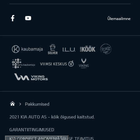
Facebook
Youtube
Ülemaailmne
Pakkumised
KIA AUTO AS
2021 KIA AUTO AS - kõik õigused kaitstud.
GARANTIITINGIMUSED
KIA CONNECT ANDMEMÄÄRUSE TEAVITUS