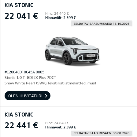
KIA STONIC
22 041 €
Hind: 24 440 €
Hinnavõit: 2 399 €
EELDATAV SAABUMISAEG: 15.10.2026
#E2604C010C45A 0005
Stonic 1,0 T-GDI LX Plus 7DCT
Snow White Pearl (SWP),Tekstiilist istmekatted, must
OLEN HUVITATUD!
KIA STONIC
22 441 €
Hind: 24 840 €
Hinnavõit: 2 399 €
EELDATAV SAABUMISAEG: 30.08.2026