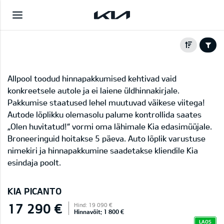
Allpool toodud hinnapakkumised kehtivad vaid
konkreetsele autole ja ei laiene üldhinnakirjale.
Pakkumise staatused lehel muutuvad väikese viitega!
Autode lõplikku olemasolu palume kontrollida saates
„Olen huvitatud!“ vormi oma lähimale Kia edasimüüjale.
Broneeringuid hoitakse 5 päeva. Auto lõplik varustuse
nimekiri ja hinnapakkumine saadetakse kliendile Kia
esindaja poolt.
KIA PICANTO
17 290 €
Hind: 19 090 €
Hinnavõit: 1 800 €
LAOS