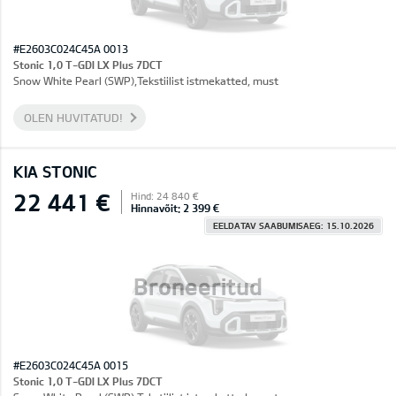
#E2603C024C45A 0013
Stonic 1,0 T-GDI LX Plus 7DCT
Snow White Pearl (SWP),Tekstiilist istmekatted, must
OLEN HUVITATUD!
KIA STONIC
22 441 €
Hind: 24 840 €
Hinnavõit: 2 399 €
EELDATAV SAABUMISAEG: 15.10.2026
Broneeritud
#E2603C024C45A 0015
Stonic 1,0 T-GDI LX Plus 7DCT