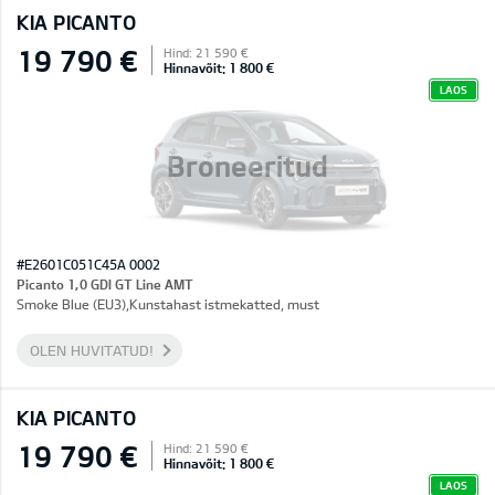
KIA PICANTO
19 790 €
Hind: 21 590 €
Hinnavõit: 1 800 €
LAOS
Broneeritud
#E2601C051C45A 0002
Picanto 1,0 GDI GT Line AMT
Smoke Blue (EU3),Kunstahast istmekatted, must
OLEN HUVITATUD!
KIA PICANTO
19 790 €
Hind: 21 590 €
Hinnavõit: 1 800 €
LAOS