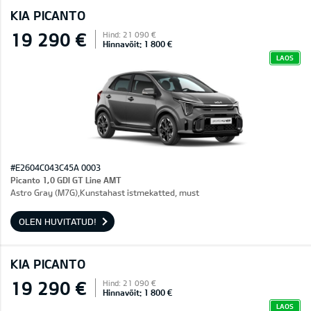
KIA PICANTO
19 290 €
Hind: 21 090 €
Hinnavõit: 1 800 €
LAOS
#E2604C043C45A 0003
Picanto 1,0 GDI GT Line AMT
Astro Gray (M7G),Kunstahast istmekatted, must
OLEN HUVITATUD!
KIA PICANTO
19 290 €
Hind: 21 090 €
Hinnavõit: 1 800 €
LAOS