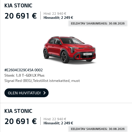
KIA STONIC
20 691 €
Hind: 22 940 €
Hinnavõit: 2 249 €
EELDATAV SAABUMISAEG: 30.08.2026
#E2604C029C45A 0002
Stonic 1,0 T-GDI LX Plus
Signal Red (BEG),Tekstiilist istmekatted, must
OLEN HUVITATUD!
KIA STONIC
20 691 €
Hind: 22 940 €
Hinnavõit: 2 249 €
EELDATAV SAABUMISAEG: 30.08.2026