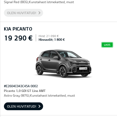
Signal Red (BEG),Kunstahast istmekatted, must
OLEN HUVITATUD!
KIA PICANTO
19 290 €
Hind: 21 090 €
Hinnavõit: 1 800 €
LAOS
#E2604C043C45A 0002
Picanto 1,0 GDI GT Line AMT
Astro Gray (M7G),Kunstahast istmekatted, must
OLEN HUVITATUD!