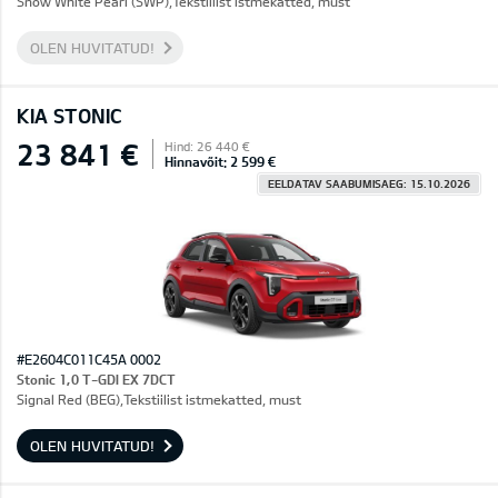
Snow White Pearl (SWP),Tekstiilist istmekatted, must
OLEN HUVITATUD!
KIA STONIC
23 841 €
Hind: 26 440 €
Hinnavõit: 2 599 €
EELDATAV SAABUMISAEG: 15.10.2026
#E2604C011C45A 0002
Stonic 1,0 T-GDI EX 7DCT
Signal Red (BEG),Tekstiilist istmekatted, must
OLEN HUVITATUD!