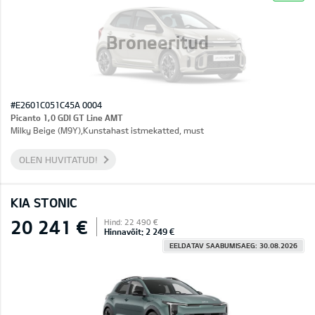
Broneeritud
#E2601C051C45A 0004
Picanto 1,0 GDI GT Line AMT
Milky Beige (M9Y),Kunstahast istmekatted, must
OLEN HUVITATUD!
KIA STONIC
20 241 €
Hind: 22 490 €
Hinnavõit: 2 249 €
EELDATAV SAABUMISAEG: 30.08.2026