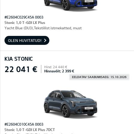
#E2604C029C45A 0003
Stonic 1,0 T-GDI LX Plus
Yacht Blue (DU3),Tekstiilist istmekatted, must
OLEN HUVITATUD!
KIA STONIC
22 041 €
Hind: 24 440 €
Hinnavõit: 2 399 €
EELDATAV SAABUMISAEG: 15.10.2026
#E2604C010C45A 0003
Stonic 1,0 T-GDI LX Plus 7DCT