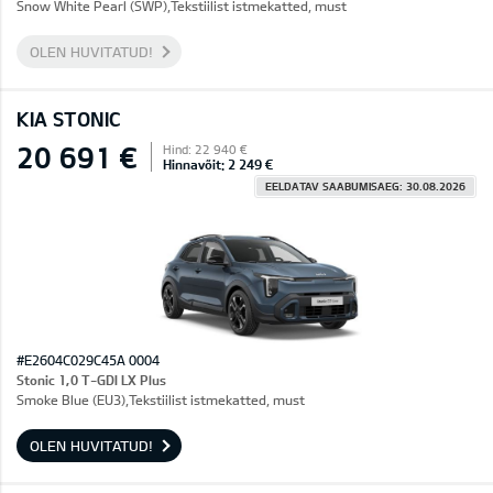
Snow White Pearl (SWP),Tekstiilist istmekatted, must
OLEN HUVITATUD!
KIA STONIC
20 691 €
Hind: 22 940 €
Hinnavõit: 2 249 €
EELDATAV SAABUMISAEG: 30.08.2026
#E2604C029C45A 0004
Stonic 1,0 T-GDI LX Plus
Smoke Blue (EU3),Tekstiilist istmekatted, must
OLEN HUVITATUD!