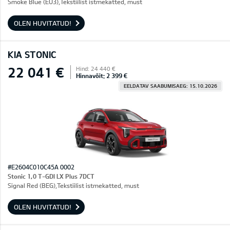
Smoke Blue (EU3),Tekstiilist istmekatted, must
OLEN HUVITATUD!
KIA STONIC
22 041 €
Hind: 24 440 €
Hinnavõit: 2 399 €
EELDATAV SAABUMISAEG: 15.10.2026
#E2604C010C45A 0002
Stonic 1,0 T-GDI LX Plus 7DCT
Signal Red (BEG),Tekstiilist istmekatted, must
OLEN HUVITATUD!