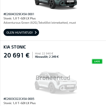
#E2604C029C45A 0001
Stonic 1,0 T-GDI LX Plus
Adventurous Green (A2G),Tekstiilist istmekatted, must
OLEN HUVITATUD!
KIA STONIC
20 691 €
Hind: 22 940 €
Hinnavõit: 2 249 €
LAOS
Broneeritud
#E2603C022C45A 0005
Stonic 1,0 T-GDI LX Plus