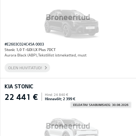
Broneeritud
#E2603C024C45A 0003
Stonic 1,0 T-GDI LX Plus 7DCT
Aurora Black (ABP),Tekstiilist istmekatted, must
OLEN HUVITATUD!
KIA STONIC
22 441 €
Hind: 24 840 €
Hinnavõit: 2 399 €
EELDATAV SAABUMISAEG: 30.08.2026
Broneeritud