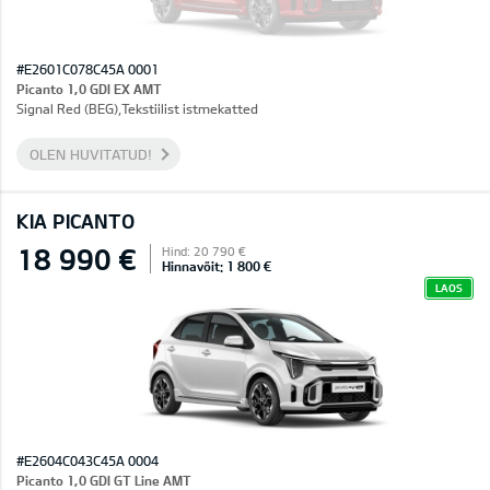
#E2601C078C45A 0001
Picanto 1,0 GDI EX AMT
Signal Red (BEG),Tekstiilist istmekatted
OLEN HUVITATUD!
KIA PICANTO
18 990 €
Hind: 20 790 €
Hinnavõit: 1 800 €
LAOS
#E2604C043C45A 0004
Picanto 1,0 GDI GT Line AMT