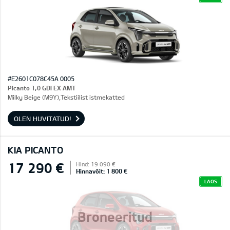
#E2601C078C45A 0005
Picanto 1,0 GDI EX AMT
Milky Beige (M9Y),Tekstiilist istmekatted
OLEN HUVITATUD!
KIA PICANTO
17 290 €
Hind: 19 090 €
Hinnavõit: 1 800 €
LAOS
Broneeritud