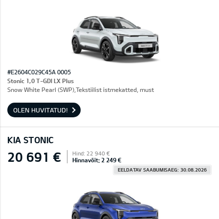
#E2604C029C45A 0005
Stonic 1,0 T-GDI LX Plus
Snow White Pearl (SWP),Tekstiilist istmekatted, must
OLEN HUVITATUD!
KIA STONIC
20 691 €
Hind: 22 940 €
Hinnavõit: 2 249 €
EELDATAV SAABUMISAEG: 30.08.2026