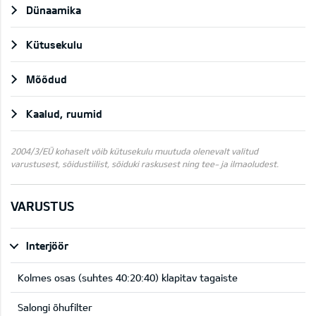
Dünaamika
Kütusekulu
Mõõdud
Kaalud, ruumid
2004/3/EÜ kohaselt võib kütusekulu muutuda olenevalt valitud
varustusest, sõidustiilist, sõiduki raskusest ning tee- ja ilmaoludest.
VARUSTUS
Interjöör
Kolmes osas (suhtes 40:20:40) klapitav tagaiste
Salongi õhufilter