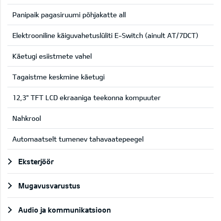
Panipaik pagasiruumi põhjakatte all
Elektrooniline käiguvahetuslüliti E-Switch (ainult AT/7DCT)
Käetugi esiistmete vahel
Tagaistme keskmine käetugi
12,3" TFT LCD ekraaniga teekonna kompuuter
Nahkrool
Automaatselt tumenev tahavaatepeegel
Eksterjöör
Mugavusvarustus
Audio ja kommunikatsioon