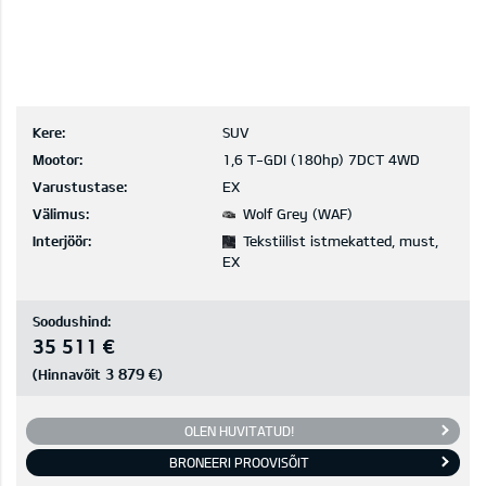
Kere:
SUV
Mootor:
1,6 T-GDI (180hp) 7DCT 4WD
Varustustase:
EX
Välimus:
Wolf Grey (WAF)
Interjöör:
Tekstiilist istmekatted, must,
EX
Soodushind:
35 511 €
3 879 €
(Hinnavõit
)
OLEN HUVITATUD!
BRONEERI PROOVISÕIT