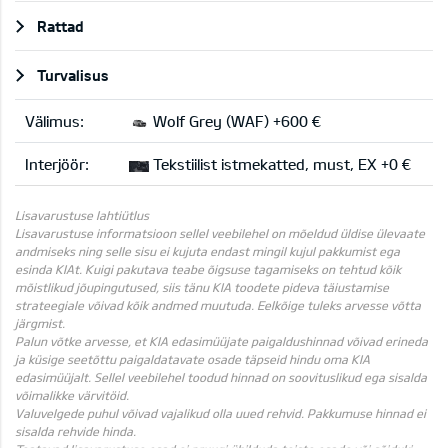
Rattad
Turvalisus
Välimus:
Wolf Grey (WAF) +600 €
Interjöör:
Tekstiilist istmekatted, must, EX +0 €
Lisavarustuse lahtiütlus
Lisavarustuse informatsioon sellel veebilehel on mõeldud üldise ülevaate
andmiseks ning selle sisu ei kujuta endast mingil kujul pakkumist ega
esinda KIAt. Kuigi pakutava teabe õigsuse tagamiseks on tehtud kõik
mõistlikud jõupingutused, siis tänu KIA toodete pideva täiustamise
strateegiale võivad kõik andmed muutuda. Eelkõige tuleks arvesse võtta
järgmist.
Palun võtke arvesse, et KIA edasimüüjate paigaldushinnad võivad erineda
ja küsige seetõttu paigaldatavate osade täpseid hindu oma KIA
edasimüüjalt. Sellel veebilehel toodud hinnad on soovituslikud ega sisalda
võimalikke värvitöid.
Valuvelgede puhul võivad vajalikud olla uued rehvid. Pakkumuse hinnad ei
sisalda rehvide hinda.