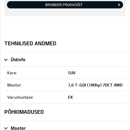
BRONEERI PROOVISÕIT
TEHNILISED ANDMED
Üldinfo
Kere:
SUV
Mootor:
1,6 T-GDI (180hp) 7DCT 4WD
Varustustase:
EX
PÕHIOMADUSED
Mootor