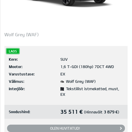
Wolf Grey (WAF)
LAOS
Kere:
SUV
Mootor:
1,6 T-GDI (180hp) 7DCT 4WD
Varustustase:
EX
Välimus:
Wolf Grey (WAF)
Interjöör:
Tekstiilist istmekatted, must,
EX
35 511 €
Soodushind:
3 879 €
(Hinnavõit
)
OLEN HUVITATUD!