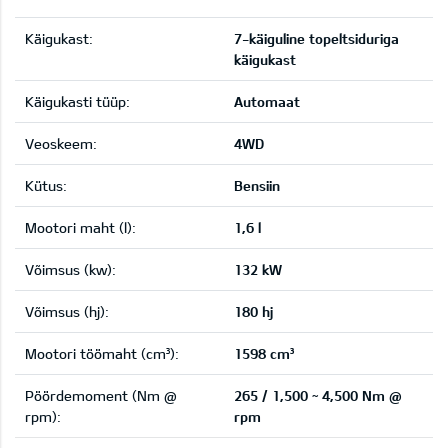
Käigukast:
7-käiguline topeltsiduriga
käigukast
Käigukasti tüüp:
Automaat
Veoskeem:
4WD
Kütus:
Bensiin
Mootori maht (l):
1,6 l
Võimsus (kw):
132 kW
Võimsus (hj):
180 hj
Mootori töömaht (cm³):
1598 cm³
Pöördemoment (Nm @
265 / 1,500 ~ 4,500 Nm @
rpm):
rpm