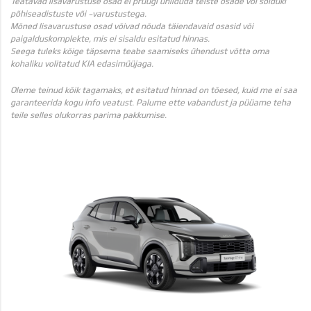
Teatavad lisavarustuse osad ei pruugi ühilduda teiste osade või sõiduki
põhiseadistuste või -varustustega.
Mõned lisavarustuse osad võivad nõuda täiendavaid osasid või
paigalduskomplekte, mis ei sisaldu esitatud hinnas.
Seega tuleks kõige täpsema teabe saamiseks ühendust võtta oma
kohaliku volitatud KIA edasimüüjaga.
Oleme teinud kõik tagamaks, et esitatud hinnad on tõesed, kuid me ei saa
garanteerida kogu info veatust. Palume ette vabandust ja püüame teha
teile selles olukorras parima pakkumise.