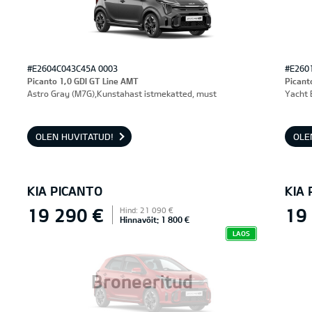
#E2604C043C45A 0003
#E260
Picanto 1,0 GDI GT Line AMT
Picant
Astro Gray (M7G),Kunstahast istmekatted, must
Yacht 
OLEN HUVITATUD!
OLE
KIA PICANTO
KIA
19 290 €
19
Hind: 21 090 €
Hinnavõit: 1 800 €
LAOS
Broneeritud