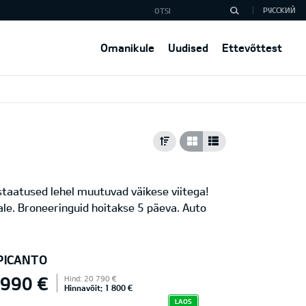
РУССКИЙ
Omanikule
Uudised
Ettevõttest
 staatused lehel muutuvad väikese viitega!
le. Broneeringuid hoitakse 5 päeva. Auto
 PICANTO
 990 €
Hind: 20 790 €
Hinnavõit: 1 800 €
LAOS