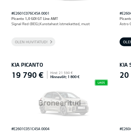
#E2601C076C45A 0001
#E260
Picanto 1,0 GDI GT Line AMT
Picant
Signal Red (BEG),Kunstahast istmekatted, must
Astro 
OLEN HUVITATUD!
OLE
KIA PICANTO
KIA 
19 790 €
20
Hind: 21 590 €
Hinnavõit: 1 800 €
LAOS
Broneeritud
#E2601C051C45A 0004
#E260