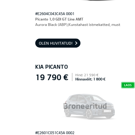
#E2604C043C45A 0001
Picanto 1,0 GDI GT Line AMT
Aurora Black (ABP),Kunstahast istmekatted, must
OLEN HUVITATUD!
KIA PICANTO
19 790 €
Hind: 21 590 €
Hinnavõit: 1 800 €
LAOS
Broneeritud
#E2601C051C45A 0002