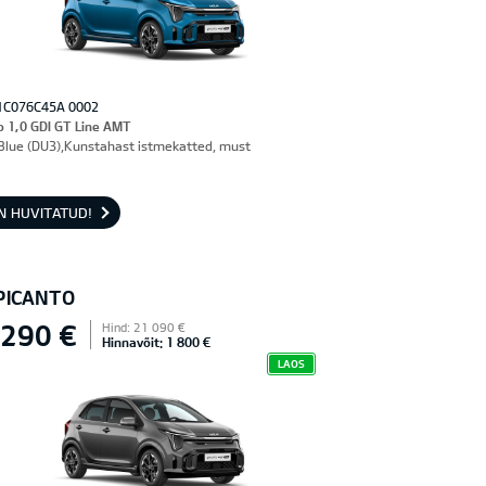
1C076C45A 0002
o 1,0 GDI GT Line AMT
Blue (DU3),Kunstahast istmekatted, must
N HUVITATUD!
 PICANTO
 290 €
Hind: 21 090 €
Hinnavõit: 1 800 €
LAOS