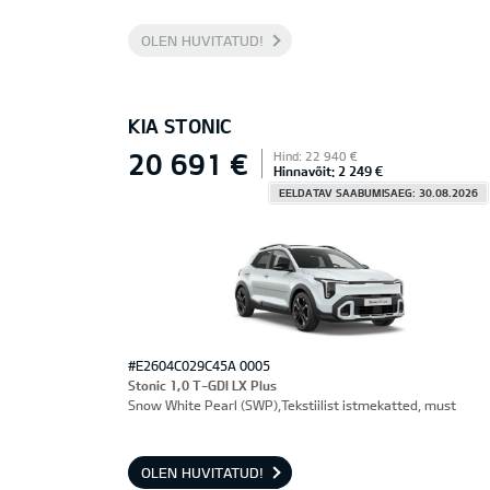
OLEN HUVITATUD!
KIA STONIC
20 691 €
Hind: 22 940 €
Hinnavõit: 2 249 €
EELDATAV SAABUMISAEG: 30.08.2026
#E2604C029C45A 0005
Stonic 1,0 T-GDI LX Plus
Snow White Pearl (SWP),Tekstiilist istmekatted, must
OLEN HUVITATUD!