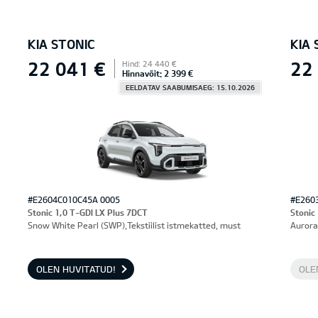
KIA STONIC
KIA 
22 041 €
22
Hind: 24 440 €
Hinnavõit: 2 399 €
EELDATAV SAABUMISAEG: 15.10.2026
#E2604C010C45A 0005
#E260
Stonic 1,0 T-GDI LX Plus 7DCT
Stonic
Snow White Pearl (SWP),Tekstiilist istmekatted, must
Aurora
OLEN HUVITATUD!
OLE