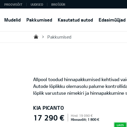
PROOVISÕIT
UUDISED
BROŠÜÜR
Mudelid
Pakkumised
Kasutatud autod
Edasimüüjad
Pakkumised
KIA AUTO AS
Allpool toodud hinnapakkumised kehtivad vaid
Autode lõplikku olemasolu palume kontrollid
lõplik varustuse nimekiri ja hinnapakkumine s
KIA PICANTO
17 290 €
Hind: 19 090 €
Hinnavõit: 1 800 €
LAOS