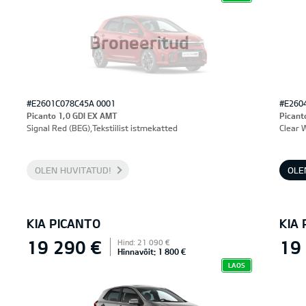
Broneeritud
#E2601C078C45A 0001
#E260
Picanto 1,0 GDI EX AMT
Picant
Signal Red (BEG),Tekstiilist istmekatted
Clear 
OLEN HUVITATUD!
OLE
KIA PICANTO
KIA
19 290 €
19
Hind: 21 090 €
Hinnavõit: 1 800 €
LAOS