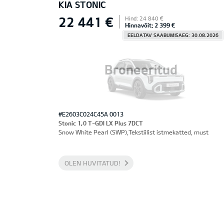
KIA STONIC
22 441 €
Hind: 24 840 €
Hinnavõit: 2 399 €
EELDATAV SAABUMISAEG: 30.08.2026
Broneeritud
#E2603C024C45A 0013
Stonic 1,0 T-GDI LX Plus 7DCT
Snow White Pearl (SWP),Tekstiilist istmekatted, must
OLEN HUVITATUD!