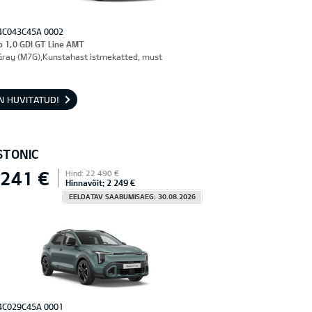
4C043C45A 0002
o 1,0 GDI GT Line AMT
Gray (M7G),Kunstahast istmekatted, must
N HUVITATUD!
STONIC
 241 €
Hind: 22 490 €
Hinnavõit: 2 249 €
EELDATAV SAABUMISAEG: 30.08.2026
4C029C45A 0001