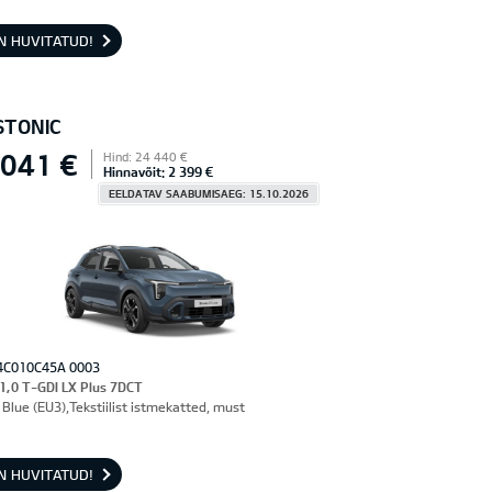
N HUVITATUD!
STONIC
 041 €
Hind: 24 440 €
Hinnavõit: 2 399 €
EELDATAV SAABUMISAEG: 15.10.2026
4C010C45A 0003
 1,0 T-GDI LX Plus 7DCT
Blue (EU3),Tekstiilist istmekatted, must
N HUVITATUD!