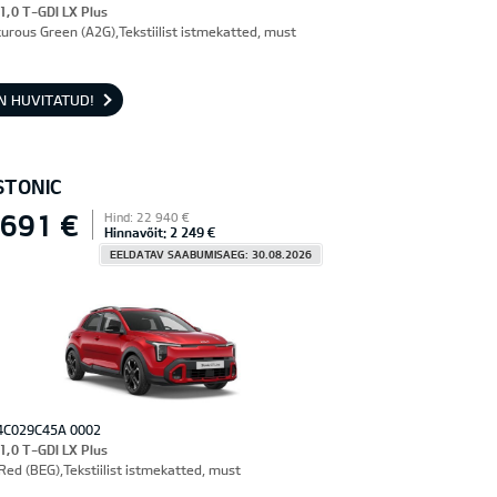
 1,0 T-GDI LX Plus
urous Green (A2G),Tekstiilist istmekatted, must
N HUVITATUD!
STONIC
 691 €
Hind: 22 940 €
Hinnavõit: 2 249 €
EELDATAV SAABUMISAEG: 30.08.2026
4C029C45A 0002
 1,0 T-GDI LX Plus
Red (BEG),Tekstiilist istmekatted, must