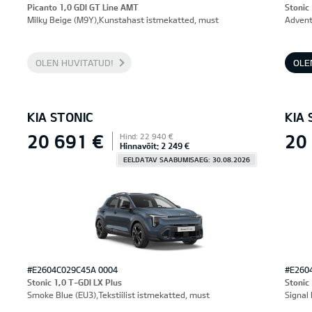
Picanto 1,0 GDI GT Line AMT
Stonic
Milky Beige (M9Y),Kunstahast istmekatted, must
Advent
OLEN HUVITATUD!
OLE
KIA STONIC
KIA 
20 691 €
20
Hind: 22 940 €
Hinnavõit: 2 249 €
EELDATAV SAABUMISAEG: 30.08.2026
#E2604C029C45A 0004
#E260
Stonic 1,0 T-GDI LX Plus
Stonic
Smoke Blue (EU3),Tekstiilist istmekatted, must
Signal 