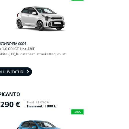
4C043C45A 0004
o 1,0 GDI GT Line AMT
White (UD),Kunstahast istmekatted, must
N HUVITATUD!
 PICANTO
 290 €
Hind: 21 090 €
Hinnavõit: 1 800 €
LAOS