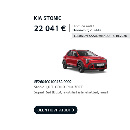
KIA STONIC
22 041 €
Hind: 24 440 €
Hinnavõit: 2 399 €
EELDATAV SAABUMISAEG: 15.10.2026
#E2604C010C45A 0002
Stonic 1,0 T-GDI LX Plus 7DCT
Signal Red (BEG),Tekstiilist istmekatted, must
OLEN HUVITATUD!