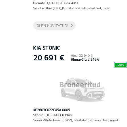
Picanto 1,0 GDI GT Line AMT
Smoke Blue (EU3),Kunstahast istmekatted, must
OLEN HUVITATUD!
KIA STONIC
20 691 €
Hind: 22 940 €
Hinnavõit: 2 249 €
LAOS
Broneeritud
#E2603C022C45A 0005
Stonic 1,0 T-GDI LX Plus
Snow White Pearl (SWP),Tekstiilist istmekatted, must