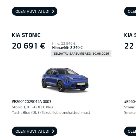
OLEN HUVITATUD!
OLE
KIA STONIC
KIA 
20 691 €
22
Hind: 22 940 €
Hinnavõit: 2 249 €
EELDATAV SAABUMISAEG: 30.08.2026
#E2604C029C45A 0003
#E260
Stonic 1,0 T-GDI LX Plus
Stonic
Yacht Blue (DU3),Tekstiilist istmekatted, must
Smoke 
OLEN HUVITATUD!
OLE