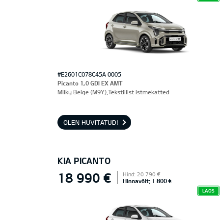
#E2601C078C45A 0005
Picanto 1,0 GDI EX AMT
Milky Beige (M9Y),Tekstiilist istmekatted
OLEN HUVITATUD!
KIA PICANTO
18 990 €
Hind: 20 790 €
Hinnavõit: 1 800 €
LAOS