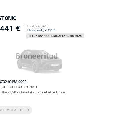
STONIC
 441 €
Hind: 24 840 €
Hinnavõit: 2 399 €
EELDATAV SAABUMISAEG: 30.08.2026
Broneeritud
3C024C45A 0003
 1,0 T-GDI LX Plus 7DCT
 Black (ABP),Tekstiilist istmekatted, must
N HUVITATUD!