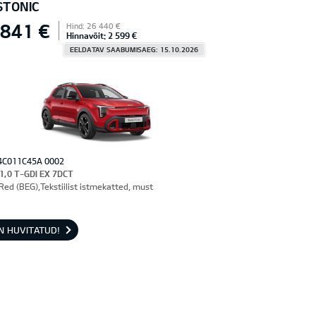
STONIC
 841 €
Hind: 26 440 €
Hinnavõit: 2 599 €
EELDATAV SAABUMISAEG: 15.10.2026
4C011C45A 0002
 1,0 T-GDI EX 7DCT
Red (BEG),Tekstiilist istmekatted, must
N HUVITATUD!