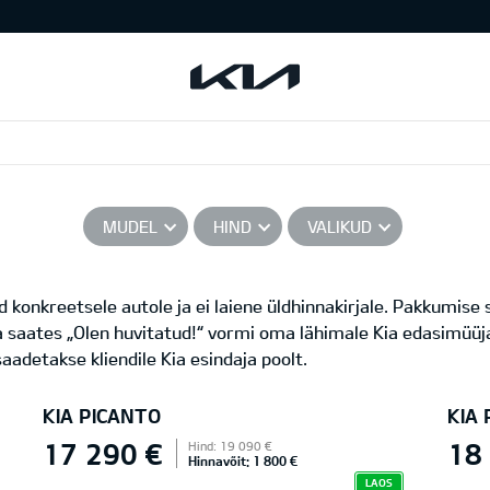
MUDEL
HIND
VALIKUD
 konkreetsele autole ja ei laiene üldhinnakirjale. Pakkumise
a saates „Olen huvitatud!“ vormi oma lähimale Kia edasimüüja
aadetakse kliendile Kia esindaja poolt.
KIA PICANTO
KIA
17 290 €
18
Hind: 19 090 €
Hinnavõit: 1 800 €
LAOS