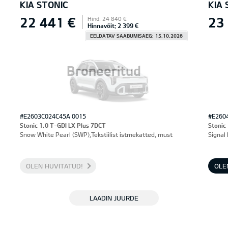
KIA STONIC
KIA 
22 441 €
23
Hind: 24 840 €
Hinnavõit: 2 399 €
EELDATAV SAABUMISAEG: 15.10.2026
Broneeritud
#E2603C024C45A 0015
#E260
Stonic 1,0 T-GDI LX Plus 7DCT
Stonic
Snow White Pearl (SWP),Tekstiilist istmekatted, must
Signal 
OLEN HUVITATUD!
OLE
LAADIN JUURDE