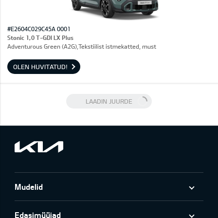
#E2604C029C45A 0001
Stonic 1,0 T-GDI LX Plus
Adventurous Green (A2G),Tekstiilist istmekatted, must
OLEN HUVITATUD!
LAADIN JUURDE
Mudelid
Edasimüüjad