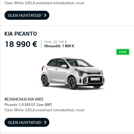
Clear White (UD),Kunstahast istmekatted, must
OLEN HUVITATUD!
KIA PICANTO
18 990 €
Hind: 20 790 €
Hinnavõit: 1 800 €
LAOS
#E2604C043C45A 0005
Picanto 1,0 GDI GT Line AMT
Clear White (UD),Kunstahast istmekatted, must
OLEN HUVITATUD!