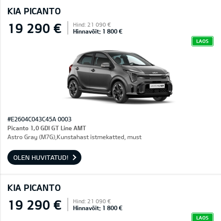
KIA PICANTO
19 290 €
Hind: 21 090 €
Hinnavõit: 1 800 €
LAOS
#E2604C043C45A 0003
Picanto 1,0 GDI GT Line AMT
Astro Gray (M7G),Kunstahast istmekatted, must
OLEN HUVITATUD!
KIA PICANTO
19 290 €
Hind: 21 090 €
Hinnavõit: 1 800 €
LAOS