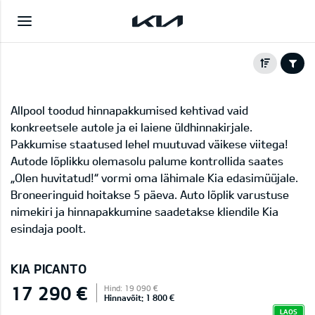
Allpool toodud hinnapakkumised kehtivad vaid
konkreetsele autole ja ei laiene üldhinnakirjale.
Pakkumise staatused lehel muutuvad väikese viitega!
Autode lõplikku olemasolu palume kontrollida saates
„Olen huvitatud!“ vormi oma lähimale Kia edasimüüjale.
Broneeringuid hoitakse 5 päeva. Auto lõplik varustuse
nimekiri ja hinnapakkumine saadetakse kliendile Kia
esindaja poolt.
KIA PICANTO
17 290 €
Hind: 19 090 €
Hinnavõit: 1 800 €
LAOS