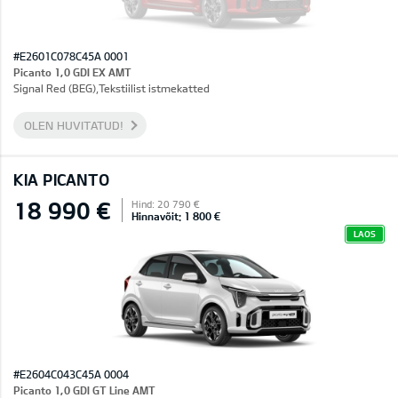
#E2601C078C45A 0001
Picanto 1,0 GDI EX AMT
Signal Red (BEG),Tekstiilist istmekatted
OLEN HUVITATUD!
KIA PICANTO
18 990 €
Hind: 20 790 €
Hinnavõit: 1 800 €
LAOS
#E2604C043C45A 0004
Picanto 1,0 GDI GT Line AMT