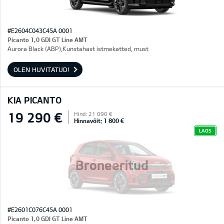
#E2604C043C45A 0001
Picanto 1,0 GDI GT Line AMT
Aurora Black (ABP),Kunstahast istmekatted, must
OLEN HUVITATUD!
KIA PICANTO
19 290 €
Hind: 21 090 €
Hinnavõit: 1 800 €
LAOS
Broneeritud
#E2601C076C45A 0001
Picanto 1,0 GDI GT Line AMT