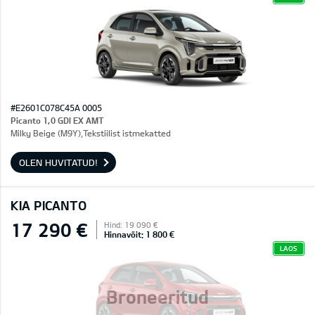
#E2601C078C45A 0005
Picanto 1,0 GDI EX AMT
Milky Beige (M9Y),Tekstiilist istmekatted
OLEN HUVITATUD!
KIA PICANTO
17 290 €
Hind: 19 090 €
Hinnavõit: 1 800 €
LAOS
Broneeritud