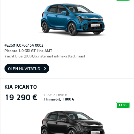
#E2601C076C45A 0002
Picanto 1,0 GDI GT Line AMT
Yacht Blue (DU3),Kunstahast istmekatted, must
OLEN HUVITATUD!
KIA PICANTO
19 290 €
Hind: 21 090 €
Hinnavõit: 1 800 €
LAOS