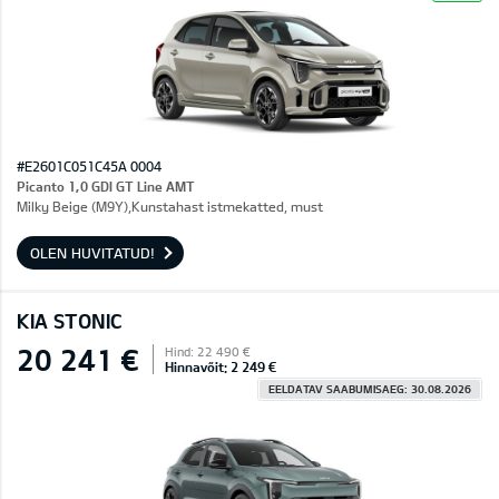
#E2601C051C45A 0004
Picanto 1,0 GDI GT Line AMT
Milky Beige (M9Y),Kunstahast istmekatted, must
OLEN HUVITATUD!
KIA STONIC
20 241 €
Hind: 22 490 €
Hinnavõit: 2 249 €
EELDATAV SAABUMISAEG: 30.08.2026