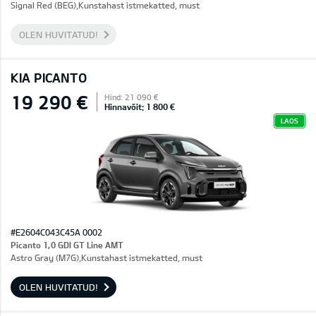
Signal Red (BEG),Kunstahast istmekatted, must
OLEN HUVITATUD!
KIA PICANTO
19 290 €
Hind: 21 090 €
Hinnavõit: 1 800 €
LAOS
#E2604C043C45A 0002
Picanto 1,0 GDI GT Line AMT
Astro Gray (M7G),Kunstahast istmekatted, must
OLEN HUVITATUD!