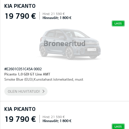
KIA PICANTO
19 790 €
Hind: 21 590 €
Hinnavõit: 1 800 €
LAOS
Broneeritud
#E2601C051C45A 0002
Picanto 1,0 GDI GT Line AMT
Smoke Blue (EU3),Kunstahast istmekatted, must
OLEN HUVITATUD!
KIA PICANTO
19 790 €
Hind: 21 590 €
Hinnavõit: 1 800 €
LAOS