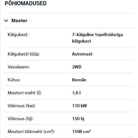
PÕHIOMADUSED
Mootor
Käigukast:
7-käiguline topeltsiduriga
käigukast
Käigukasti tüüp:
Automaat
Veoskeem:
2WD
Kütus:
Bensiin
Mootori maht (l):
1,6 l
Võimsus (kw):
110 kW
Võimsus (hj):
150 hj
Mootori töömaht (cm³):
1598 cm³