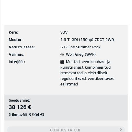
Kere:
SUV
Mootor:
1,6 T-GDI (150hp) 7DCT 2WD
Varustustase:
GT-Line Summer Pack
Välimus:
Wolf Grey (WAF)
Interjöör:
Mustad seemisnahast ja
kunstnahast kombineeritud
istmekatted ja elektriliselt
reguleeritavad, ventileeritavad
esiistmed
Soodushind:
38 126 €
3 964 €
(Hinnavõit
)
OLEN HUVITATUD!