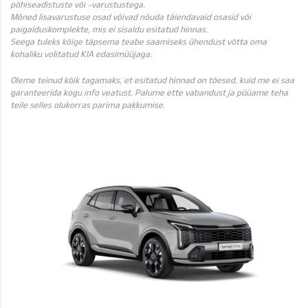
põhiseadistuste või -varustustega.
Mõned lisavarustuse osad võivad nõuda täiendavaid osasid või
paigalduskomplekte, mis ei sisaldu esitatud hinnas.
Seega tuleks kõige täpsema teabe saamiseks ühendust võtta oma
kohaliku volitatud KIA edasimüüjaga.
Oleme teinud kõik tagamaks, et esitatud hinnad on tõesed, kuid me ei saa
garanteerida kogu info veatust. Palume ette vabandust ja püüame teha
teile selles olukorras parima pakkumise.