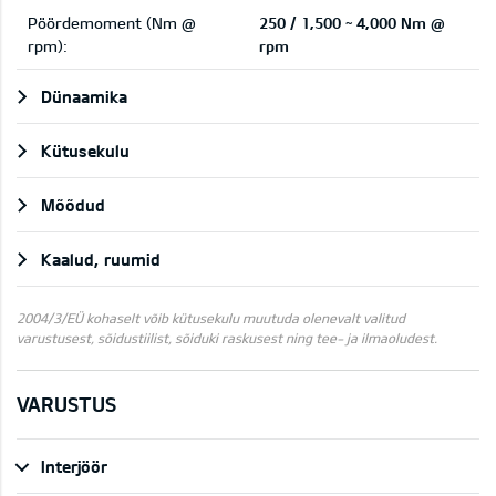
Pöördemoment (Nm @
250 / 1,500 ~ 4,000 Nm @
rpm):
rpm
Dünaamika
Kütusekulu
Mõõdud
Kaalud, ruumid
2004/3/EÜ kohaselt võib kütusekulu muutuda olenevalt valitud
varustusest, sõidustiilist, sõiduki raskusest ning tee- ja ilmaoludest.
VARUSTUS
Interjöör