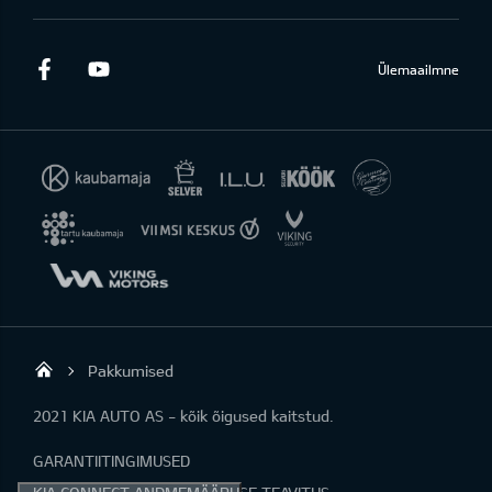
Facebook
Youtube
Ülemaailmne
Pakkumised
KIA AUTO AS
2021 KIA AUTO AS - kõik õigused kaitstud.
GARANTIITINGIMUSED