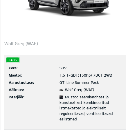
Wolf Grey (WAF)
LAOS
Kere:
SUV
Mootor:
1,6 T-GDI (150hp) 7DCT 2WD
Varustustase:
GT-Line Summer Pack
Välimus:
Wolf Grey (WAF)
Interjöör:
Mustad seemisnahast ja
kunstnahast kombineeritud
istmekatted ja elektriliselt
reguleeritavad, ventileeritavad
esiistmed