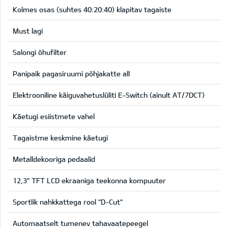
Kolmes osas (suhtes 40:20:40) klapitav tagaiste
Must lagi
Salongi õhufilter
Panipaik pagasiruumi põhjakatte all
Elektrooniline käiguvahetuslüliti E-Switch (ainult AT/7DCT)
Käetugi esiistmete vahel
Tagaistme keskmine käetugi
Metalldekooriga pedaalid
12,3" TFT LCD ekraaniga teekonna kompuuter
Sportlik nahkkattega rool "D-Cut"
Automaatselt tumenev tahavaatepeegel