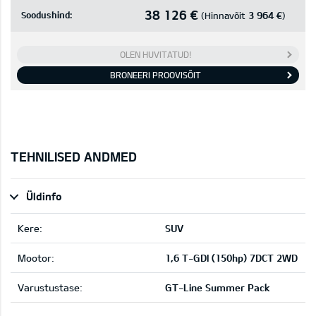
38 126 €
Soodushind:
3 964 €
(Hinnavõit
)
OLEN HUVITATUD!
BRONEERI PROOVISÕIT
TEHNILISED ANDMED
Üldinfo
Kere:
SUV
Mootor:
1,6 T-GDI (150hp) 7DCT 2WD
Varustustase:
GT-Line Summer Pack