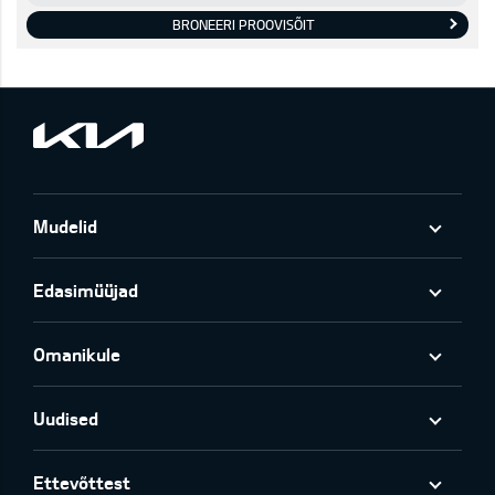
BRONEERI PROOVISÕIT
Mudelid
Edasimüüjad
Omanikule
Uudised
Ettevõttest