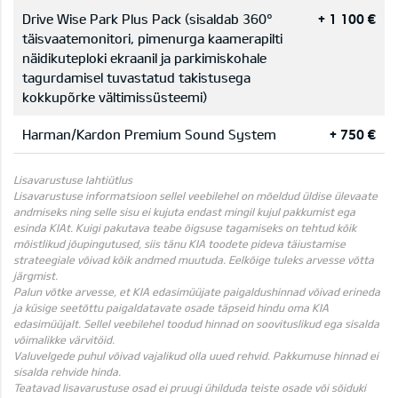
Drive Wise Park Plus Pack (sisaldab 360°
+ 1 100 €
täisvaatemonitori, pimenurga kaamerapilti
näidikuteploki ekraanil ja parkimiskohale
tagurdamisel tuvastatud takistusega
kokkupõrke vältimissüsteemi)
Harman/Kardon Premium Sound System
+ 750 €
Lisavarustuse lahtiütlus
Lisavarustuse informatsioon sellel veebilehel on mõeldud üldise ülevaate
andmiseks ning selle sisu ei kujuta endast mingil kujul pakkumist ega
esinda KIAt. Kuigi pakutava teabe õigsuse tagamiseks on tehtud kõik
mõistlikud jõupingutused, siis tänu KIA toodete pideva täiustamise
strateegiale võivad kõik andmed muutuda. Eelkõige tuleks arvesse võtta
järgmist.
Palun võtke arvesse, et KIA edasimüüjate paigaldushinnad võivad erineda
ja küsige seetõttu paigaldatavate osade täpseid hindu oma KIA
edasimüüjalt. Sellel veebilehel toodud hinnad on soovituslikud ega sisalda
võimalikke värvitöid.
Valuvelgede puhul võivad vajalikud olla uued rehvid. Pakkumuse hinnad ei
sisalda rehvide hinda.
Teatavad lisavarustuse osad ei pruugi ühilduda teiste osade või sõiduki