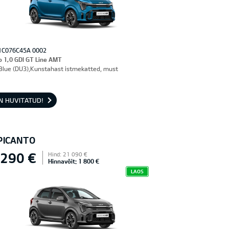
1C076C45A 0002
o 1,0 GDI GT Line AMT
Blue (DU3),Kunstahast istmekatted, must
N HUVITATUD!
 PICANTO
 290 €
Hind: 21 090 €
Hinnavõit: 1 800 €
LAOS