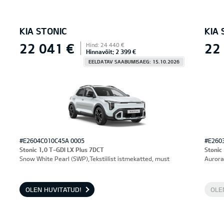
KIA STONIC
KIA 
22 041 €
22
Hind: 24 440 €
Hinnavõit: 2 399 €
EELDATAV SAABUMISAEG: 15.10.2026
#E2604C010C45A 0005
#E260
Stonic 1,0 T-GDI LX Plus 7DCT
Stonic
Snow White Pearl (SWP),Tekstiilist istmekatted, must
Aurora
OLEN HUVITATUD!
OLE