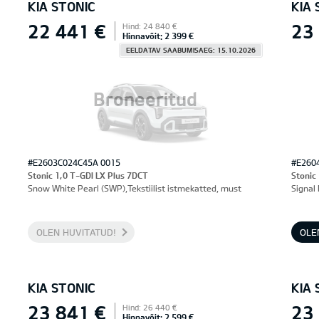
KIA STONIC
KIA 
22 441 €
23
Hind: 24 840 €
Hinnavõit: 2 399 €
EELDATAV SAABUMISAEG: 15.10.2026
Broneeritud
#E2603C024C45A 0015
#E260
Stonic 1,0 T-GDI LX Plus 7DCT
Stonic
Snow White Pearl (SWP),Tekstiilist istmekatted, must
Signal 
OLEN HUVITATUD!
OLE
KIA STONIC
KIA 
23 841 €
23
Hind: 26 440 €
Hinnavõit: 2 599 €