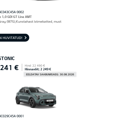
4C043C45A 0002
o 1,0 GDI GT Line AMT
Gray (M7G),Kunstahast istmekatted, must
N HUVITATUD!
STONIC
 241 €
Hind: 22 490 €
Hinnavõit: 2 249 €
EELDATAV SAABUMISAEG: 30.08.2026
4C029C45A 0001