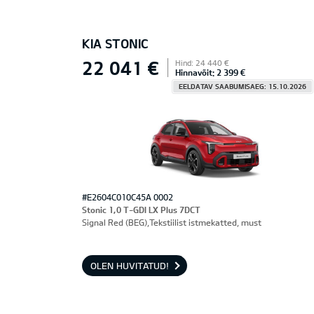
KIA STONIC
22 041 €
Hind: 24 440 €
Hinnavõit: 2 399 €
EELDATAV SAABUMISAEG: 15.10.2026
#E2604C010C45A 0002
Stonic 1,0 T-GDI LX Plus 7DCT
Signal Red (BEG),Tekstiilist istmekatted, must
OLEN HUVITATUD!