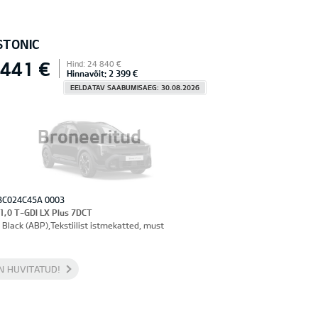
STONIC
 441 €
Hind: 24 840 €
Hinnavõit: 2 399 €
EELDATAV SAABUMISAEG: 30.08.2026
Broneeritud
3C024C45A 0003
 1,0 T-GDI LX Plus 7DCT
 Black (ABP),Tekstiilist istmekatted, must
N HUVITATUD!