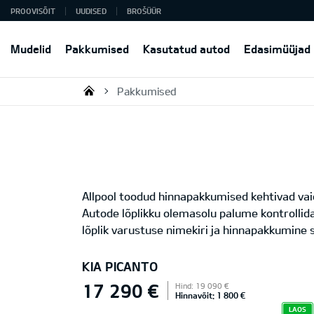
PROOVISÕIT
UUDISED
BROŠÜÜR
Mudelid
Pakkumised
Kasutatud autod
Edasimüüjad
Pakkumised
KIA AUTO AS
Allpool toodud hinnapakkumised kehtivad vaid
Autode lõplikku olemasolu palume kontrollid
lõplik varustuse nimekiri ja hinnapakkumine s
KIA PICANTO
17 290 €
Hind: 19 090 €
Hinnavõit: 1 800 €
LAOS