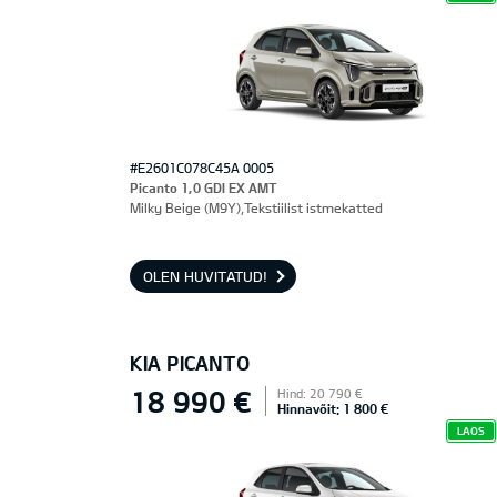
#E2601C078C45A 0005
Picanto 1,0 GDI EX AMT
Milky Beige (M9Y),Tekstiilist istmekatted
OLEN HUVITATUD!
KIA PICANTO
18 990 €
Hind: 20 790 €
Hinnavõit: 1 800 €
LAOS