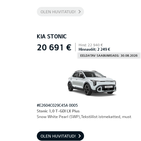
OLEN HUVITATUD!
KIA STONIC
20 691 €
Hind: 22 940 €
Hinnavõit: 2 249 €
EELDATAV SAABUMISAEG: 30.08.2026
#E2604C029C45A 0005
Stonic 1,0 T-GDI LX Plus
Snow White Pearl (SWP),Tekstiilist istmekatted, must
OLEN HUVITATUD!