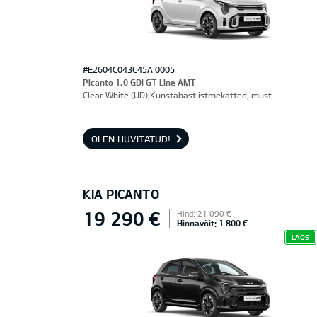
#E2604C043C45A 0005
Picanto 1,0 GDI GT Line AMT
Clear White (UD),Kunstahast istmekatted, must
OLEN HUVITATUD!
KIA PICANTO
19 290 €
Hind: 21 090 €
Hinnavõit: 1 800 €
LAOS