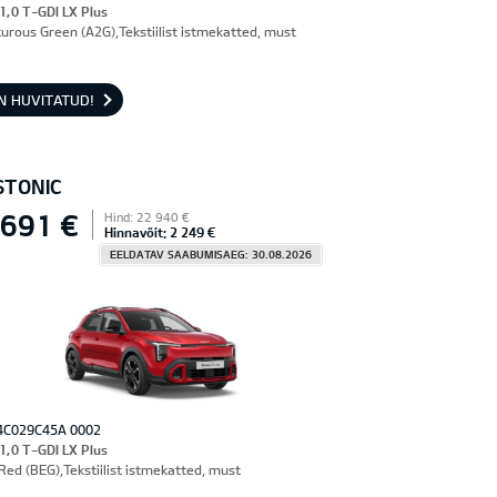
 1,0 T-GDI LX Plus
urous Green (A2G),Tekstiilist istmekatted, must
N HUVITATUD!
STONIC
 691 €
Hind: 22 940 €
Hinnavõit: 2 249 €
EELDATAV SAABUMISAEG: 30.08.2026
4C029C45A 0002
 1,0 T-GDI LX Plus
Red (BEG),Tekstiilist istmekatted, must