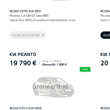
#E2601C076C45A 0001
#E260
Picanto 1,0 GDI GT Line AMT
Picant
Signal Red (BEG),Kunstahast istmekatted, must
Astro 
OLEN HUVITATUD!
OLE
KIA PICANTO
KIA 
19 790 €
20
Hind: 21 590 €
Hinnavõit: 1 800 €
LAOS
Broneeritud
#E2601C051C45A 0004
#E260