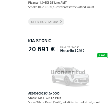
Picanto 1,0 GDI GT Line AMT
Smoke Blue (EU3),Kunstahast istmekatted, must
OLEN HUVITATUD!
KIA STONIC
20 691 €
Hind: 22 940 €
Hinnavõit: 2 249 €
LAOS
Broneeritud
#E2603C022C45A 0005
Stonic 1,0 T-GDI LX Plus
Snow White Pearl (SWP),Tekstiilist istmekatted, must