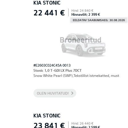
KIA STONIC
22 441 €
Hind: 24 840 €
Hinnavõit: 2 399 €
EELDATAV SAABUMISAEG: 30.08.2026
Broneeritud
#E2603C024C45A 0013
Stonic 1,0 T-GDI LX Plus 7DCT
Snow White Pearl (SWP),Tekstiilist istmekatted, must
OLEN HUVITATUD!
KIA STONIC
23 841 €
Hind: 26 440 €
Hinnavõit: 2 599 €