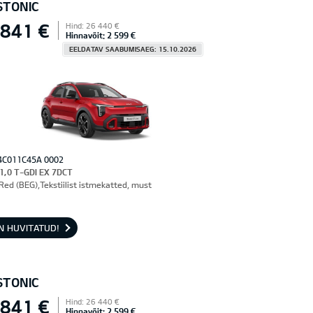
STONIC
 841 €
Hind: 26 440 €
Hinnavõit: 2 599 €
EELDATAV SAABUMISAEG: 15.10.2026
4C011C45A 0002
 1,0 T-GDI EX 7DCT
Red (BEG),Tekstiilist istmekatted, must
N HUVITATUD!
STONIC
 841 €
Hind: 26 440 €
Hinnavõit: 2 599 €