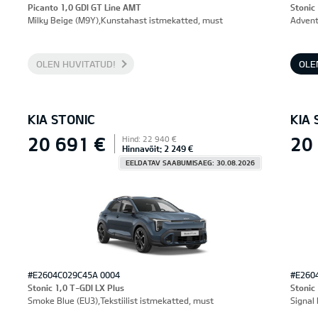
Picanto 1,0 GDI GT Line AMT
Stonic
Milky Beige (M9Y),Kunstahast istmekatted, must
Advent
OLEN HUVITATUD!
OLE
KIA STONIC
KIA 
20 691 €
20
Hind: 22 940 €
Hinnavõit: 2 249 €
EELDATAV SAABUMISAEG: 30.08.2026
#E2604C029C45A 0004
#E260
Stonic 1,0 T-GDI LX Plus
Stonic
Smoke Blue (EU3),Tekstiilist istmekatted, must
Signal 