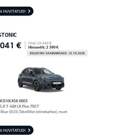
N HUVITATUD!
STONIC
 041 €
Hind: 24 440 €
Hinnavõit: 2 399 €
EELDATAV SAABUMISAEG: 15.10.2026
4C010C45A 0003
 1,0 T-GDI LX Plus 7DCT
Blue (EU3),Tekstiilist istmekatted, must
N HUVITATUD!