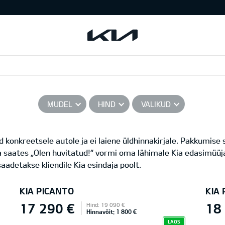
MUDEL
HIND
VALIKUD
 konkreetsele autole ja ei laiene üldhinnakirjale. Pakkumise
a saates „Olen huvitatud!“ vormi oma lähimale Kia edasimüüja
aadetakse kliendile Kia esindaja poolt.
KIA PICANTO
KIA
17 290 €
18
Hind: 19 090 €
Hinnavõit: 1 800 €
LAOS