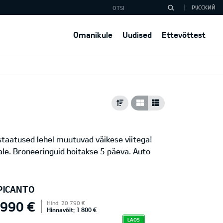
РУССКИЙ
Omanikule
Uudised
Ettevõttest
 staatused lehel muutuvad väikese viitega!
le. Broneeringuid hoitakse 5 päeva. Auto
 PICANTO
 990 €
Hind: 20 790 €
Hinnavõit: 1 800 €
LAOS