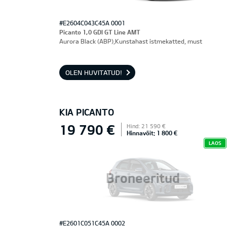
#E2604C043C45A 0001
Picanto 1,0 GDI GT Line AMT
Aurora Black (ABP),Kunstahast istmekatted, must
OLEN HUVITATUD!
KIA PICANTO
19 790 €
Hind: 21 590 €
Hinnavõit: 1 800 €
LAOS
Broneeritud
#E2601C051C45A 0002