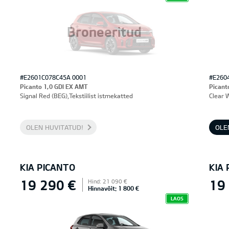
Broneeritud
#E2601C078C45A 0001
#E260
Picanto 1,0 GDI EX AMT
Picant
Signal Red (BEG),Tekstiilist istmekatted
Clear 
OLEN HUVITATUD!
OLE
KIA PICANTO
KIA
19 290 €
19
Hind: 21 090 €
Hinnavõit: 1 800 €
LAOS