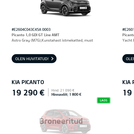
#E2604C043C45A 0003
#E260
Picanto 1,0 GDI GT Line AMT
Picant
Astro Gray (M7G),Kunstahast istmekatted, must
Yacht 
OLEN HUVITATUD!
OLE
KIA PICANTO
KIA
19 290 €
19
Hind: 21 090 €
Hinnavõit: 1 800 €
LAOS
Broneeritud