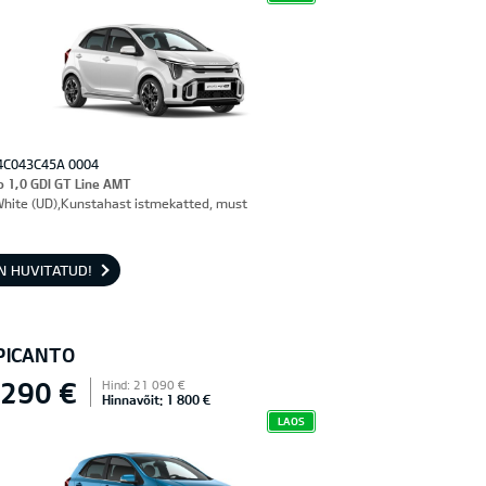
4C043C45A 0004
o 1,0 GDI GT Line AMT
White (UD),Kunstahast istmekatted, must
N HUVITATUD!
 PICANTO
 290 €
Hind: 21 090 €
Hinnavõit: 1 800 €
LAOS