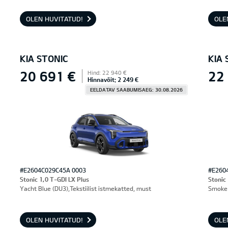
OLEN HUVITATUD!
OLE
KIA STONIC
KIA 
20 691 €
22
Hind: 22 940 €
Hinnavõit: 2 249 €
EELDATAV SAABUMISAEG: 30.08.2026
#E2604C029C45A 0003
#E260
Stonic 1,0 T-GDI LX Plus
Stonic
Yacht Blue (DU3),Tekstiilist istmekatted, must
Smoke 
OLEN HUVITATUD!
OLE