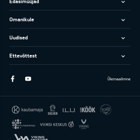
Edasimüüjad
Omanikule
Uudised
Ettevõttest
Facebook
Youtube
Ülemaailmne