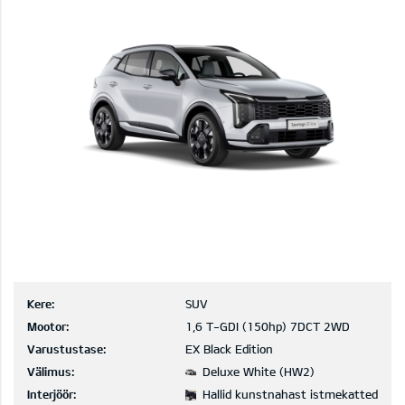
Kere:
SUV
Mootor:
1,6 T-GDI (150hp) 7DCT 2WD
Varustustase:
EX Black Edition
Välimus:
Deluxe White (HW2)
Interjöör:
Hallid kunstnahast istmekatted