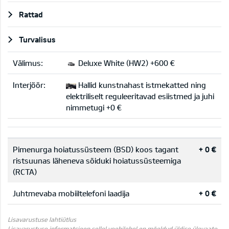
Rattad
Turvalisus
Välimus:
Deluxe White (HW2) +600 €
Interjöör:
Hallid kunstnahast istmekatted ning
elektriliselt reguleeritavad esiistmed ja juhi
nimmetugi +0 €
Pimenurga hoiatussüsteem (BSD) koos tagant
+ 0 €
ristsuunas läheneva sõiduki hoiatussüsteemiga
(RCTA)
Juhtmevaba mobiiltelefoni laadija
+ 0 €
Lisavarustuse lahtiütlus
Lisavarustuse informatsioon sellel veebilehel on mõeldud üldise ülevaate