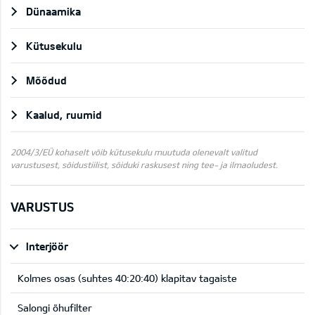
Dünaamika
Kütusekulu
Mõõdud
Kaalud, ruumid
2004/3/EÜ kohaselt võib kütusekulu muutuda olenevalt valitud
varustusest, sõidustiilist, sõiduki raskusest ning tee- ja ilmaoludest.
VARUSTUS
Interjöör
Kolmes osas (suhtes 40:20:40) klapitav tagaiste
Salongi õhufilter