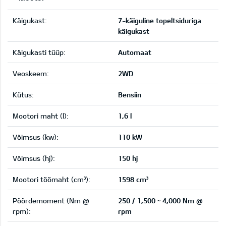
Käigukast:
7-käiguline topeltsiduriga
käigukast
Käigukasti tüüp:
Automaat
Veoskeem:
2WD
Kütus:
Bensiin
Mootori maht (l):
1,6 l
Võimsus (kw):
110 kW
Võimsus (hj):
150 hj
Mootori töömaht (cm³):
1598 cm³
Pöördemoment (Nm @
250 / 1,500 ~ 4,000 Nm @
rpm):
rpm