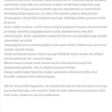
andmiseks ning selle sisu ei kujuta endast mingil kujul pakkumist ega
esinda KIAt. Kuigi pakutava teabe õigsuse tagamiseks on tehtud kõik
mõistlikud jõupingutused, siis tänu KIA toodete pideva täiustamise
strateegiale võivad kõik andmed muutuda. Eelkõige tuleks arvesse võtta
järgmist.
Palun võtke arvesse, et KIA edasimüüjate paigaldushinnad võivad erineda
ja küsige seetõttu paigaldatavate osade täpseid hindu oma KIA
edasimüüjalt. Sellel veebilehel toodud hinnad on soovituslikud ega sisalda
võimalikke värvitöid.
Valuvelgede puhul võivad vajalikud olla uued rehvid. Pakkumuse hinnad ei
sisalda rehvide hinda.
Teatavad lisavarustuse osad ei pruugi ühilduda teiste osade või sõiduki
põhiseadistuste või -varustustega.
Mõned lisavarustuse osad võivad nõuda täiendavaid osasid või
paigalduskomplekte, mis ei sisaldu esitatud hinnas.
Seega tuleks kõige täpsema teabe saamiseks ühendust võtta oma
kohaliku volitatud KIA edasimüüjaga.
Oleme teinud kõik tagamaks, et esitatud hinnad on tõesed, kuid me ei saa
garanteerida kogu info veatust. Palume ette vabandust ja püüame teha
teile selles olukorras parima pakkumise.