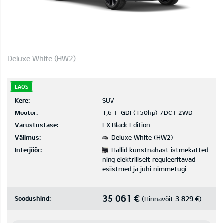
Deluxe White (HW2)
LAOS
Kere:
SUV
Mootor:
1,6 T-GDI (150hp) 7DCT 2WD
Varustustase:
EX Black Edition
Välimus:
Deluxe White (HW2)
Interjöör:
Hallid kunstnahast istmekatted
ning elektriliselt reguleeritavad
esiistmed ja juhi nimmetugi
35 061 €
Soodushind:
3 829 €
(Hinnavõit
)