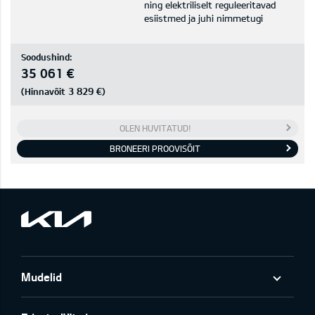
ning elektriliselt reguleeritavad
esiistmed ja juhi nimmetugi
Soodushind:
35 061 €
3 829 €
(Hinnavõit
)
OLEN HUVITATUD!
BRONEERI PROOVISÕIT
Mudelid