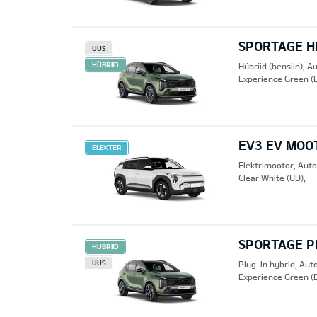
SPORTAGE HE
UUS
HÜBRIID
Hübriid (bensiin), 
Experience Green (
EV3 EV MOO
ELEKTER
Elektrimootor, Aut
Clear White (UD),
SPORTAGE PH
HÜBRIID
UUS
Plug-in hybrid, Au
Experience Green (