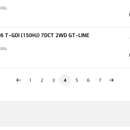
EXG),
6 T-GDI (150HJ) 7DCT 2WD GT-LINE
EXG),
vious
Next
1
2
3
4
5
6
7