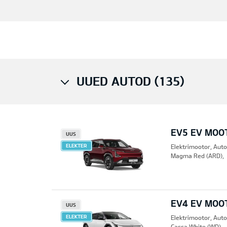
UUED AUTOD (135)
EV5 EV MOO
UUS
ELEKTER
Elektrimootor, Aut
Magma Red (ARD),
EV4 EV MOO
UUS
ELEKTER
Elektrimootor, Aut
Cassa White (WD),