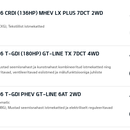
6 CRDI (136HP) MHEV LX PLUS 7DCT 2WD
XG), Tekstiilist istmekatted
6 T-GDI (180HP) GT-LINE TX 7DCT 4WD
ustad seemisnahast ja kunstnahast kombineeritud istmekatted ning
eritavad, ventileeritavad esiistmed ja mälufunktsiooniga juhiiste
6 T-GDI PHEV GT-LINE 6AT 2WD
omatic
8G), Mustad seemisnahast istmekatted ja elektriliselt reguleeritavad