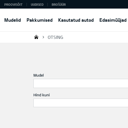
PROOVISÕIT
UUDISED
BROŠÜÜR
Mudelid
Pakkumised
Kasutatud autod
Edasimüüjad
OTSING
KIA AUTO AS
Mudel
Hind kuni