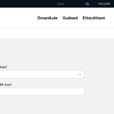
РУССКИЙ
Omanikule
Uudised
Ettevõttest
ukast
õit kuni