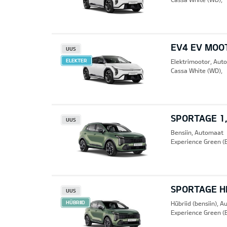
EV4 EV MOO
UUS
ELEKTER
Elektrimootor, Aut
Cassa White (WD),
SPORTAGE 1,
UUS
Bensiin, Automaat
Experience Green (
SPORTAGE HE
UUS
HÜBRIID
Hübriid (bensiin), 
Experience Green (