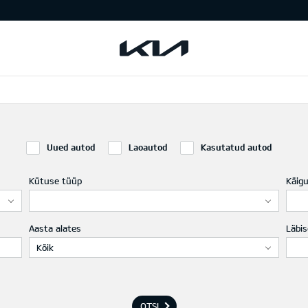
Uued autod
Laoautod
Kasutatud autod
Kütuse tüüp
Käig
Aasta alates
Läbis
Kõik
OTSI