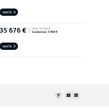
VAATA
35 676 €
Hind: 39 640 €
Soodustus: 3 964 €
VAATA