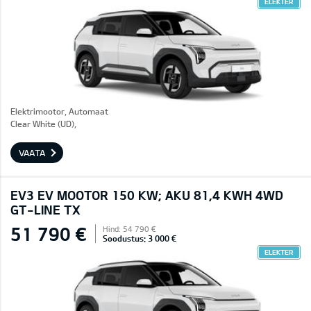
ELEKTER
Elektrimootor, Automaat
Clear White (UD),
VAATA
EV3 EV MOOTOR 150 KW; AKU 81,4 KWH 4WD
GT-LINE TX
51 790 €
Hind: 54 790 €
Soodustus: 3 000 €
ELEKTER