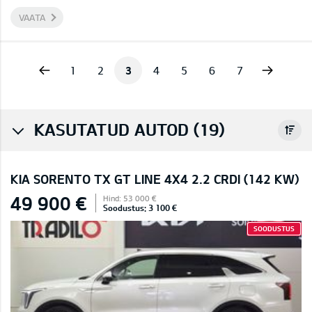
VAATA
vious
Next
1
2
3
4
5
6
7
KASUTATUD AUTOD (19)
KIA SORENTO TX GT LINE 4X4 2.2 CRDI (142 KW)
49 900 €
Hind: 53 000 €
Soodustus: 3 100 €
SOODUSTUS