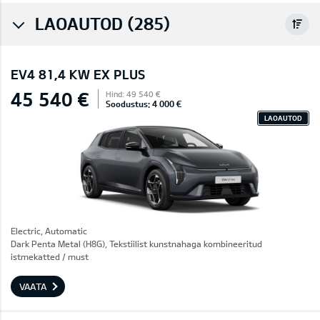
LAOAUTOD (285)
EV4 81,4 KW EX PLUS
45 540 €
Hind: 49 540 €
Soodustus: 4 000 €
LAOAUTOD
Electric, Automatic
Dark Penta Metal (H8G), Tekstiilist kunstnahaga kombineeritud
istmekatted / must
VAATA