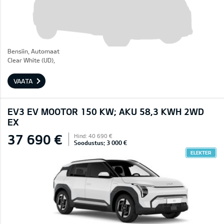
Bensiin, Automaat
Clear White (UD),
VAATA
EV3 EV MOOTOR 150 KW; AKU 58,3 KWH 2WD
EX
37 690 €
Hind: 40 690 €
Soodustus: 3 000 €
ELEKTER