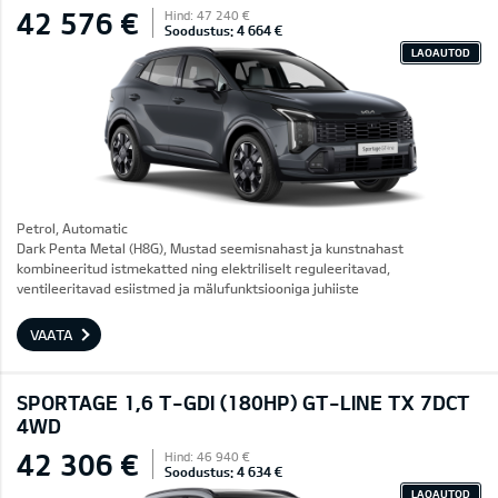
42 576 €
Hind: 47 240 €
Soodustus: 4 664 €
LAOAUTOD
Petrol, Automatic
Dark Penta Metal (H8G), Mustad seemisnahast ja kunstnahast
kombineeritud istmekatted ning elektriliselt reguleeritavad,
ventileeritavad esiistmed ja mälufunktsiooniga juhiiste
VAATA
SPORTAGE 1,6 T-GDI (180HP) GT-LINE TX 7DCT
4WD
42 306 €
Hind: 46 940 €
Soodustus: 4 634 €
LAOAUTOD