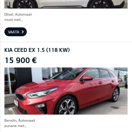
Diisel, Automaat
must met.,
VAATA
KIA CEED EX 1.5 (118 KW)
15 900 €
Bensiin, Automaat
punane met.,