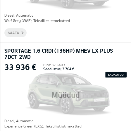
Diesel, Automatic
Wolf Grey (WAF), Tekstiilist istmekatted
VAATA
SPORTAGE 1,6 CRDI (136HP) MHEV LX PLUS
7DCT 2WD
33 936 €
Hind: 37 640 €
Soodustus: 3 704 €
LAOAUTOD
Müüdud
Diesel, Automatic
Experience Green (EXG), Tekstiilist istmekatted