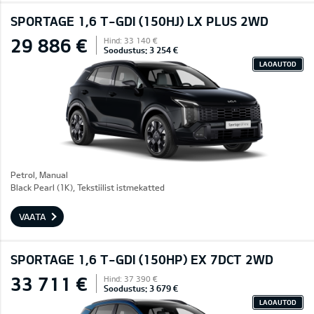
SPORTAGE 1,6 T-GDI (150HJ) LX PLUS 2WD
29 886 €
Hind: 33 140 €
Soodustus: 3 254 €
LAOAUTOD
Petrol, Manual
Black Pearl (1K), Tekstiilist istmekatted
VAATA
SPORTAGE 1,6 T-GDI (150HP) EX 7DCT 2WD
33 711 €
Hind: 37 390 €
Soodustus: 3 679 €
LAOAUTOD