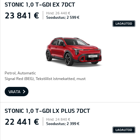
STONIC 1,0 T-GDI EX 7DCT
23 841 €
Hind: 26 440 €
Soodustus: 2 599 €
LAOAUTOD
Petrol, Automatic
Signal Red (BEG), Tekstiilist istmekatted, must
VAATA
STONIC 1,0 T-GDI LX PLUS 7DCT
22 441 €
Hind: 24 840 €
Soodustus: 2 399 €
LAOAUTOD