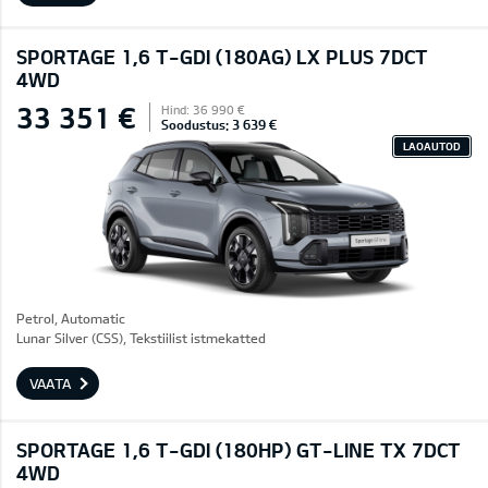
SPORTAGE 1,6 T-GDI (180AG) LX PLUS 7DCT
4WD
33 351 €
Hind: 36 990 €
Soodustus: 3 639 €
LAOAUTOD
Petrol, Automatic
Lunar Silver (CSS), Tekstiilist istmekatted
VAATA
SPORTAGE 1,6 T-GDI (180HP) GT-LINE TX 7DCT
4WD