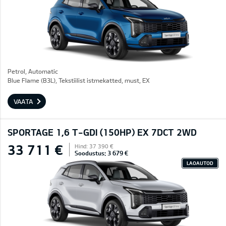
Petrol, Automatic
Blue Flame (B3L), Tekstiilist istmekatted, must, EX
VAATA
SPORTAGE 1,6 T-GDI (150HP) EX 7DCT 2WD
33 711 €
Hind: 37 390 €
Soodustus: 3 679 €
LAOAUTOD