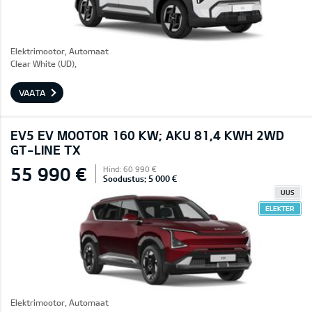
Elektrimootor, Automaat
Clear White (UD),
VAATA
EV5 EV MOOTOR 160 KW; AKU 81,4 KWH 2WD
GT-LINE TX
55 990 €
Hind: 60 990 €
Soodustus: 5 000 €
UUS
ELEKTER
Elektrimootor, Automaat