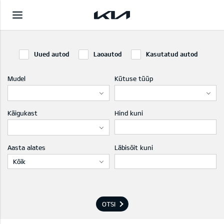
Uued autod
Laoautod
Kasutatud autod
Mudel
Kütuse tüüp
Käigukast
Hind kuni
Aasta alates
Läbisõit kuni
Kõik
OTSI