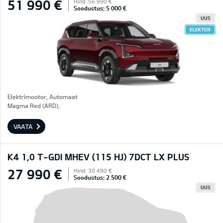
51 990 €
Hind: 56 990 €
Soodustus: 5 000 €
UUS
ELEKTER
Elektrimootor, Automaat
Magma Red (ARD),
VAATA
K4 1,0 T-GDI MHEV (115 HJ) 7DCT LX PLUS
27 990 €
Hind: 30 490 €
Soodustus: 2 500 €
UUS