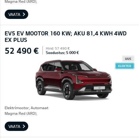
Magma Red (ARD),
VAATA
EV5 EV MOOTOR 160 KW; AKU 81,4 KWH 4WD
EX PLUS
52 490 €
Hind: 57 490 €
Soodustus: 5 000 €
UUS
ELEKTER
Elektrimootor, Automaat
Magma Red (ARD),
VAATA