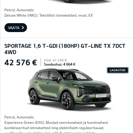
Petrol, Automatic
Deluxe White (HW2), Tekstiilist istmekatted, must, EX
VAATA
SPORTAGE 1,6 T-GDI (180HP) GT-LINE TX 7DCT
4WD
42 576 €
Hind: 47 240 €
Soodustus: 4 664 €
LAOAUTOD
Petrol, Automatic
Experience Green (EXG), Mustad seemisnahast ja kunstnahast
kombineeritud istmekatted ning elektriliselt reguleeritavad,