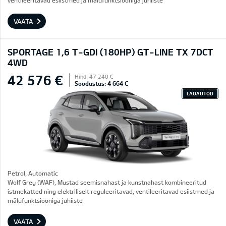
ventileeritavad esiistmed ja mälufunktsiooniga juhiiste
VAATA
SPORTAGE 1,6 T-GDI (180HP) GT-LINE TX 7DCT
4WD
42 576 €
Hind: 47 240 €
Soodustus: 4 664 €
LAOAUTOD
Petrol, Automatic
Wolf Grey (WAF), Mustad seemisnahast ja kunstnahast kombineeritud
istmekatted ning elektriliselt reguleeritavad, ventileeritavad esiistmed ja
mälufunktsiooniga juhiiste
VAATA