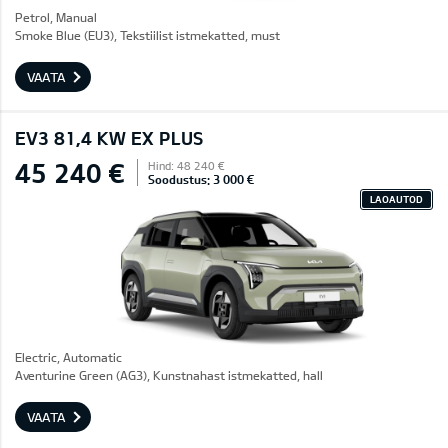
Petrol, Manual
Smoke Blue (EU3), Tekstiilist istmekatted, must
VAATA
EV3 81,4 KW EX PLUS
45 240 €
Hind: 48 240 €
Soodustus: 3 000 €
LAOAUTOD
Electric, Automatic
Aventurine Green (AG3), Kunstnahast istmekatted, hall
VAATA