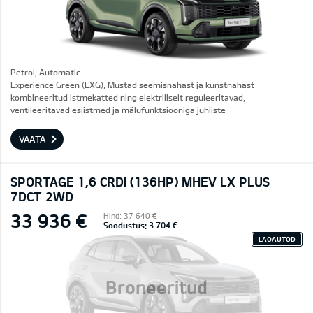
Petrol, Automatic
Experience Green (EXG), Mustad seemisnahast ja kunstnahast
kombineeritud istmekatted ning elektriliselt reguleeritavad,
ventileeritavad esiistmed ja mälufunktsiooniga juhiiste
VAATA
SPORTAGE 1,6 CRDI (136HP) MHEV LX PLUS
7DCT 2WD
33 936 €
Hind: 37 640 €
Soodustus: 3 704 €
LAOAUTOD
Broneeritud