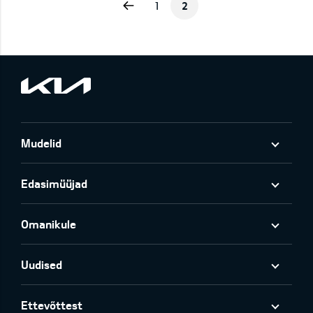
Previous
1
2
Mudelid
Edasimüüjad
Omanikule
Uudised
Ettevõttest