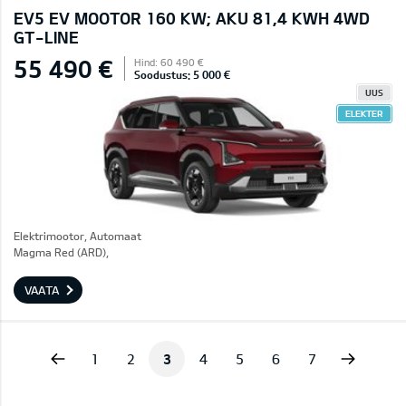
EV5 EV MOOTOR 160 KW; AKU 81,4 KWH 4WD
GT-LINE
55 490 €
Hind: 60 490 €
Soodustus: 5 000 €
UUS
ELEKTER
Elektrimootor, Automaat
Magma Red (ARD),
VAATA
vious
Next
1
2
3
4
5
6
7