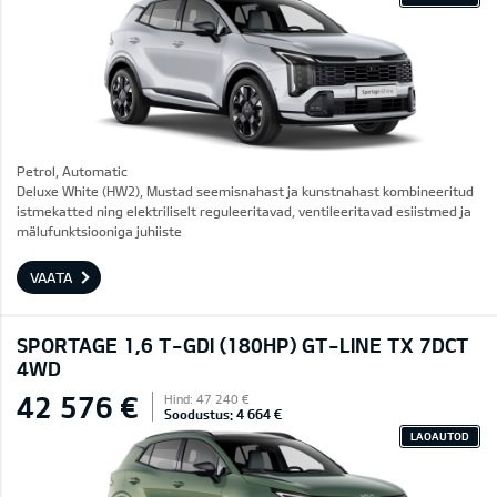
Petrol, Automatic
Deluxe White (HW2), Mustad seemisnahast ja kunstnahast kombineeritud
istmekatted ning elektriliselt reguleeritavad, ventileeritavad esiistmed ja
mälufunktsiooniga juhiiste
VAATA
SPORTAGE 1,6 T-GDI (180HP) GT-LINE TX 7DCT
4WD
42 576 €
Hind: 47 240 €
Soodustus: 4 664 €
LAOAUTOD