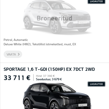
LAOAUTOD
Broneeritud
Petrol, Automatic
Deluxe White (HW2), Tekstiilist istmekatted, must, EX
VAATA
SPORTAGE 1,6 T-GDI (150HP) EX 7DCT 2WD
33 711 €
Hind: 37 390 €
Soodustus: 3 679 €
LAOAUTOD