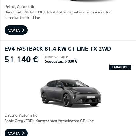
Petrol, Automatic
Dark Penta Metal (H8G), Tekstiilist kunstnahaga kombineeritud
istmekatted GT-Line
VAATA
EV4 FASTBACK 81,4 KW GT LINE TX 2WD
51 140 €
Hind: 57 140 €
Soodustus: 6 000 €
LAOAUTOD
Electric, Automatic
Shale Grey /EBD), Kunstnahast istmekatted GT-Line
VAATA