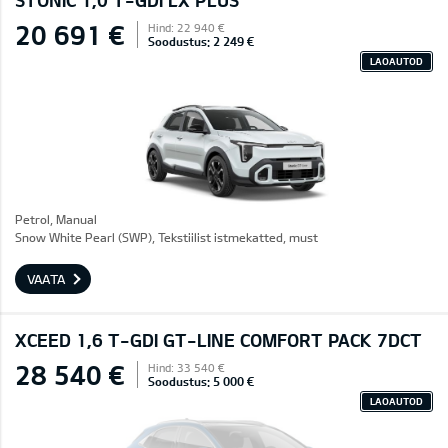
STONIC 1,0 T-GDI LX PLUS
20 691 €
Hind: 22 940 €
Soodustus: 2 249 €
LAOAUTOD
Petrol, Manual
Snow White Pearl (SWP), Tekstiilist istmekatted, must
VAATA
XCEED 1,6 T-GDI GT-LINE COMFORT PACK 7DCT
28 540 €
Hind: 33 540 €
Soodustus: 5 000 €
LAOAUTOD