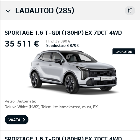
LAOAUTOD (285)
SPORTAGE 1,6 T-GDI (180HP) EX 7DCT 4WD
35 511 €
Hind: 39 390 €
Soodustus: 3 879 €
LAOAUTOD
Petrol, Automatic
Deluxe White (HW2), Tekstiilist istmekatted, must, EX
VAATA
SPORTAGE 1,6 T-GDI (180HP) EX 7DCT 4WD