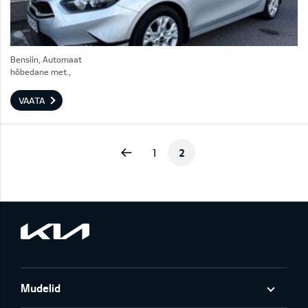
Bensiin, Automaat
hõbedane met.,
VAATA
Previous
1
2
Mudelid