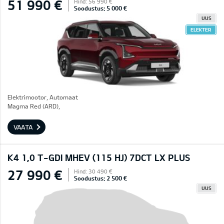
51 990 €
Hind: 56 990 €
Soodustus: 5 000 €
UUS
ELEKTER
Elektrimootor, Automaat
Magma Red (ARD),
VAATA
K4 1,0 T-GDI MHEV (115 HJ) 7DCT LX PLUS
27 990 €
Hind: 30 490 €
Soodustus: 2 500 €
UUS