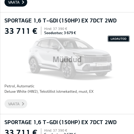
VAATA
SPORTAGE 1,6 T-GDI (150HP) EX 7DCT 2WD
33 711 €
Hind: 37 390 €
Soodustus: 3 679 €
LAOAUTOD
Müüdud
Petrol, Automatic
Deluxe White (HW2), Tekstiilist istmekatted, must, EX
VAATA
SPORTAGE 1,6 T-GDI (150HP) EX 7DCT 2WD
33 711 €
Hind: 37 390 €