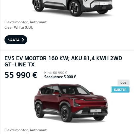
Elektrimootor, Automaat
Clear White (UD),
VAATA
EV5 EV MOOTOR 160 KW; AKU 81,4 KWH 2WD
GT-LINE TX
55 990 €
Hind: 60 990 €
Soodustus: 5 000 €
UUS
ELEKTER
Elektrimootor, Automaat