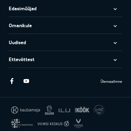
Edasimüüjad
Omanikule
Uudised
Ettevõttest
Facebook
Youtube
Ülemaailmne