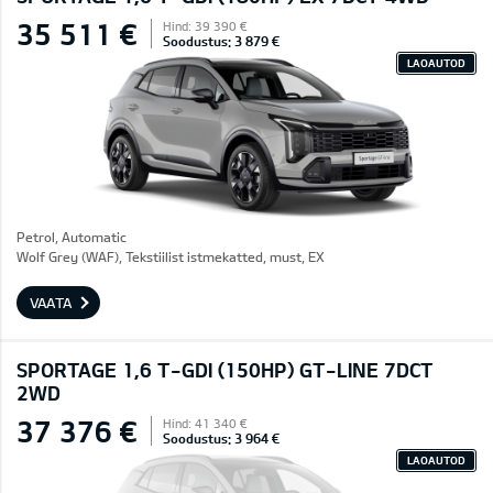
35 511 €
Hind: 39 390 €
Soodustus: 3 879 €
LAOAUTOD
Petrol, Automatic
Wolf Grey (WAF), Tekstiilist istmekatted, must, EX
VAATA
SPORTAGE 1,6 T-GDI (150HP) GT-LINE 7DCT
2WD
37 376 €
Hind: 41 340 €
Soodustus: 3 964 €
LAOAUTOD