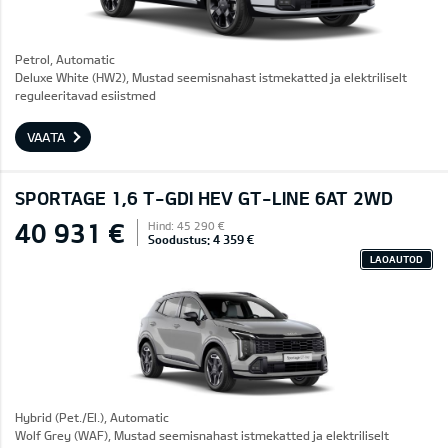
Petrol, Automatic
Deluxe White (HW2), Mustad seemisnahast istmekatted ja elektriliselt
reguleeritavad esiistmed
VAATA
SPORTAGE 1,6 T-GDI HEV GT-LINE 6AT 2WD
40 931 €
Hind: 45 290 €
Soodustus: 4 359 €
LAOAUTOD
Hybrid (Pet./El.), Automatic
Wolf Grey (WAF), Mustad seemisnahast istmekatted ja elektriliselt