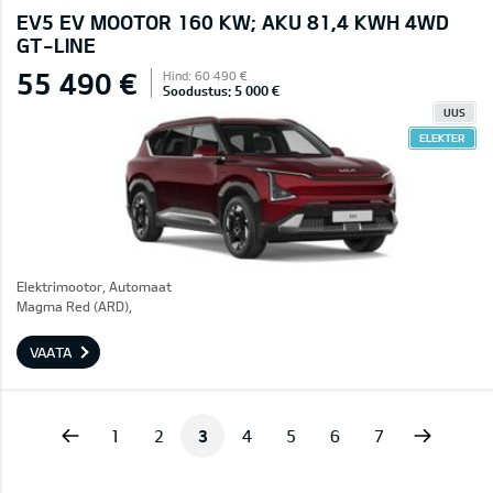
EV5 EV MOOTOR 160 KW; AKU 81,4 KWH 4WD
GT-LINE
55 490 €
Hind: 60 490 €
Soodustus: 5 000 €
UUS
ELEKTER
Elektrimootor, Automaat
Magma Red (ARD),
VAATA
vious
Next
1
2
3
4
5
6
7