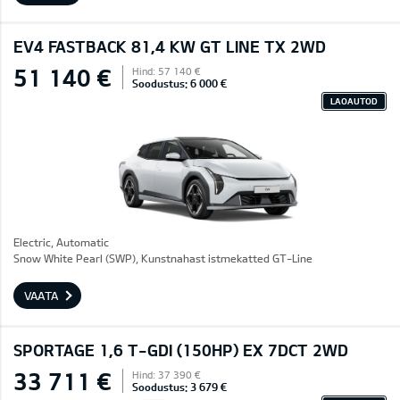
EV4 FASTBACK 81,4 KW GT LINE TX 2WD
51 140 €
Hind: 57 140 €
Soodustus: 6 000 €
LAOAUTOD
Electric, Automatic
Snow White Pearl (SWP), Kunstnahast istmekatted GT-Line
VAATA
SPORTAGE 1,6 T-GDI (150HP) EX 7DCT 2WD
33 711 €
Hind: 37 390 €
Soodustus: 3 679 €