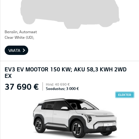
Bensiin, Automaat
Clear White (UD),
VAATA
EV3 EV MOOTOR 150 KW; AKU 58,3 KWH 2WD
EX
37 690 €
Hind: 40 690 €
Soodustus: 3 000 €
ELEKTER