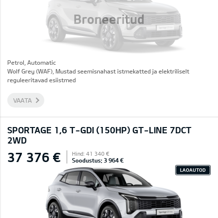
Broneeritud
Petrol, Automatic
Wolf Grey (WAF), Mustad seemisnahast istmekatted ja elektriliselt
reguleeritavad esiistmed
VAATA
SPORTAGE 1,6 T-GDI (150HP) GT-LINE 7DCT
2WD
37 376 €
Hind: 41 340 €
Soodustus: 3 964 €
LAOAUTOD