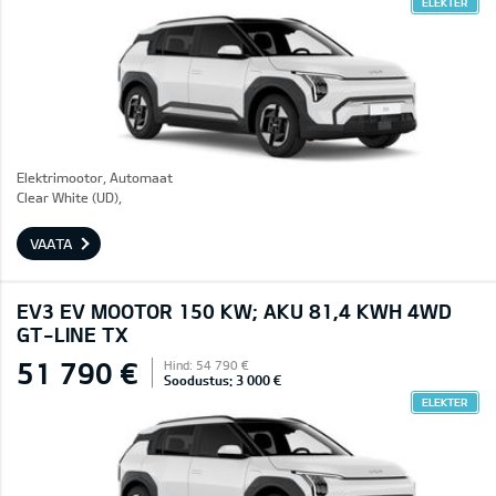
ELEKTER
Elektrimootor, Automaat
Clear White (UD),
VAATA
EV3 EV MOOTOR 150 KW; AKU 81,4 KWH 4WD
GT-LINE TX
51 790 €
Hind: 54 790 €
Soodustus: 3 000 €
ELEKTER