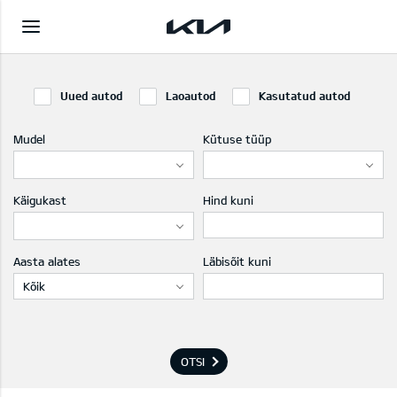
Uued autod
Laoautod
Kasutatud autod
Mudel
Kütuse tüüp
Käigukast
Hind kuni
Aasta alates
Läbisõit kuni
Kõik
OTSI