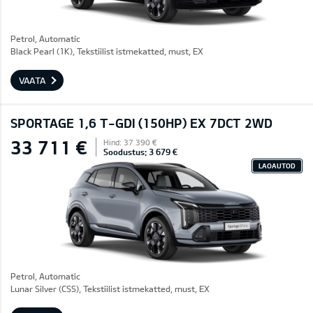
Petrol, Automatic
Black Pearl (1K), Tekstiilist istmekatted, must, EX
VAATA
SPORTAGE 1,6 T-GDI (150HP) EX 7DCT 2WD
33 711 €
Hind: 37 390 €
Soodustus: 3 679 €
LAOAUTOD
Petrol, Automatic
Lunar Silver (CSS), Tekstiilist istmekatted, must, EX