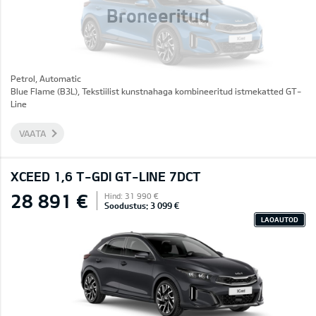
Broneeritud
Petrol, Automatic
Blue Flame (B3L), Tekstiilist kunstnahaga kombineeritud istmekatted GT-
Line
VAATA
XCEED 1,6 T-GDI GT-LINE 7DCT
28 891 €
Hind: 31 990 €
Soodustus: 3 099 €
LAOAUTOD