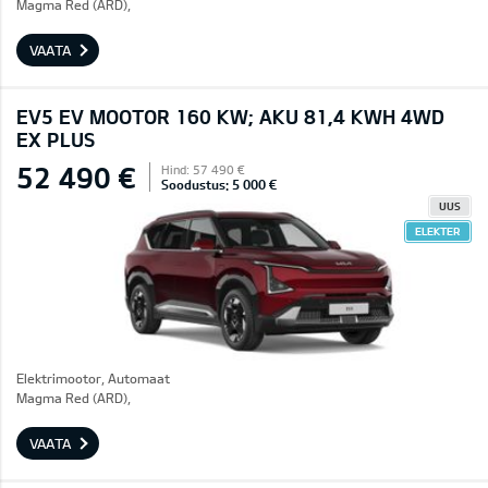
Magma Red (ARD),
VAATA
EV5 EV MOOTOR 160 KW; AKU 81,4 KWH 4WD
EX PLUS
52 490 €
Hind: 57 490 €
Soodustus: 5 000 €
UUS
ELEKTER
Elektrimootor, Automaat
Magma Red (ARD),
VAATA