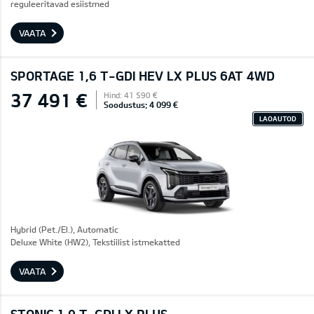
reguleeritavad esiistmed
VAATA
SPORTAGE 1,6 T-GDI HEV LX PLUS 6AT 4WD
37 491 €
Hind: 41 590 €
Soodustus: 4 099 €
LAOAUTOD
Hybrid (Pet./El.), Automatic
Deluxe White (HW2), Tekstiilist istmekatted
VAATA