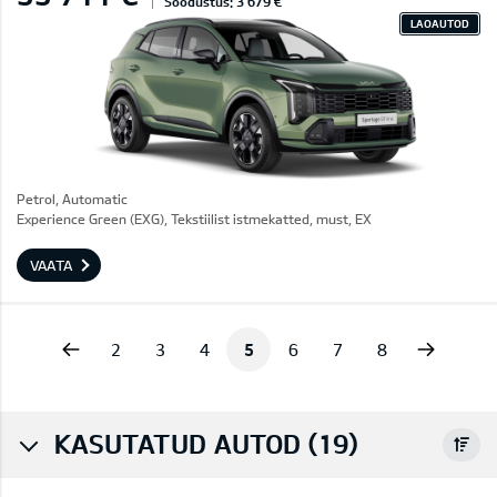
Soodustus: 3 679 €
LAOAUTOD
Petrol, Automatic
Experience Green (EXG), Tekstiilist istmekatted, must, EX
VAATA
vious
Next
2
3
4
5
6
7
8
KASUTATUD AUTOD (19)