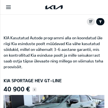
KIA Kasutatud Autode programmi alla on koondatud üle
riigi Kia esinduste poolt müüdavad Kia vähe kasutatud
sõidukid, millel on vähemalt 3-6 aastane garantii, mis
on kontrollitud Kia esinduse poolt ja mille seisukorrast
saab ostja täpse ülevaate ning millega on võimalus teha
proovisõit.
KIA SPORTAGE HEV GT-LINE
40 900 €
i