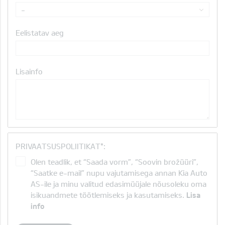
-
Eelistatav aeg
Lisainfo
PRIVAATSUSPOLIITIKAT*:
Olen teadlik, et “Saada vorm”, “Soovin brožüüri”,
“Saatke e-mail” nupu vajutamisega annan Kia Auto
AS-ile ja minu valitud edasimüüjale nõusoleku oma
isikuandmete töötlemiseks ja kasutamiseks.
Lisa
info