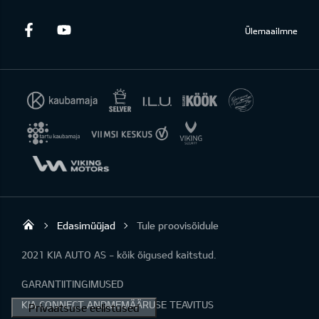
Facebook
Youtube
Ülemaailmne
Edasimüüjad
Tule proovisõidule
KIA AUTO AS
2021 KIA AUTO AS - kõik õigused kaitstud.
GARANTIITINGIMUSED
KIA CONNECT ANDMEMÄÄRUSE TEAVITUS