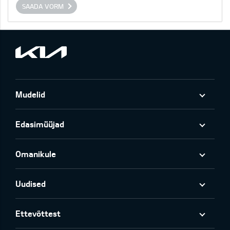
SAADA VORM
Mudelid
Edasimüüjad
Omanikule
Uudised
Ettevõttest