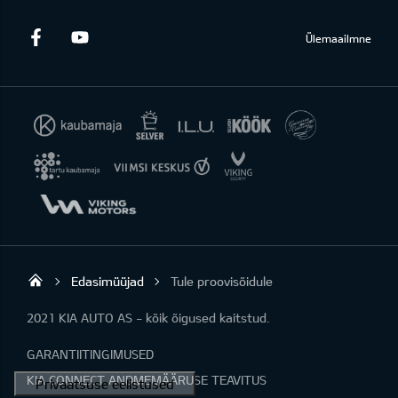
Facebook
Youtube
Ülemaailmne
Edasimüüjad
Tule proovisõidule
KIA AUTO AS
2021 KIA AUTO AS - kõik õigused kaitstud.
GARANTIITINGIMUSED
KIA CONNECT ANDMEMÄÄRUSE TEAVITUS