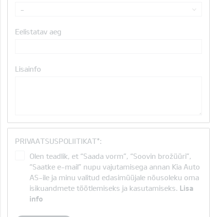
-
Eelistatav aeg
Lisainfo
PRIVAATSUSPOLIITIKAT*:
Olen teadlik, et “Saada vorm”, “Soovin brožüüri”,
“Saatke e-mail” nupu vajutamisega annan Kia Auto
AS-ile ja minu valitud edasimüüjale nõusoleku oma
isikuandmete töötlemiseks ja kasutamiseks.
Lisa
info