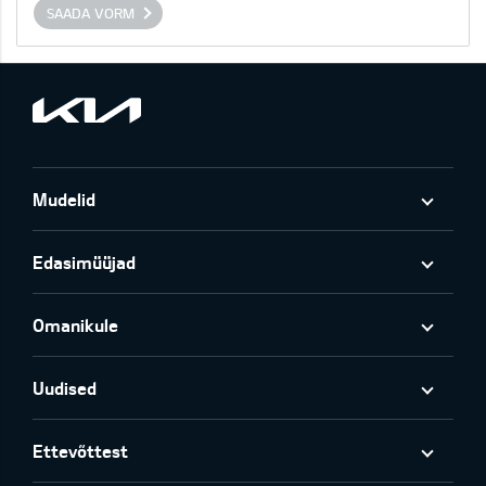
SAADA VORM
Mudelid
Edasimüüjad
Omanikule
Uudised
Ettevõttest