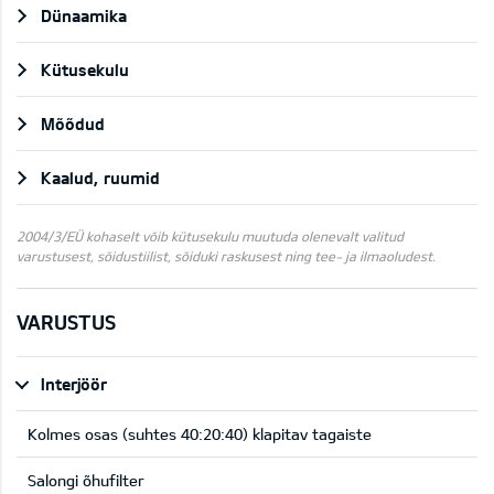
Dünaamika
Kütusekulu
Mõõdud
Kaalud, ruumid
2004/3/EÜ kohaselt võib kütusekulu muutuda olenevalt valitud
varustusest, sõidustiilist, sõiduki raskusest ning tee- ja ilmaoludest.
VARUSTUS
Interjöör
Kolmes osas (suhtes 40:20:40) klapitav tagaiste
Salongi õhufilter