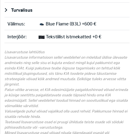
Turvalisus
Välimus:
Blue Flame (B3L) +600 €
Interjöör:
Tekstiilist istmekatted +0 €
Lisavarustuse lahtiütlus
Lisavarustuse informatsioon sellel veebilehel on mõeldud üldise ülevaate
andmiseks ning selle sisu ei kujuta endast mingil kujul pakkumist ega
esinda KIAt. Kuigi pakutava teabe õigsuse tagamiseks on tehtud kõik
mõistlikud jõupingutused, siis tänu KIA toodete pideva täiustamise
strateegiale võivad kõik andmed muutuda. Eelkõige tuleks arvesse võtta
järgmist.
Palun võtke arvesse, et KIA edasimüüjate paigaldushinnad võivad erineda
ja küsige seetõttu paigaldatavate osade täpseid hindu oma KIA
edasimüüjalt. Sellel veebilehel toodud hinnad on soovituslikud ega sisalda
võimalikke värvitöid.
Valuvelgede puhul võivad vajalikud olla uued rehvid. Pakkumuse hinnad ei
sisalda rehvide hinda.
Teatavad lisavarustuse osad ei pruugi ühilduda teiste osade või sõiduki
põhiseadistuste või -varustustega.
Mõned lisavarustuse osad võivad nõuda täiendavaid osasid või