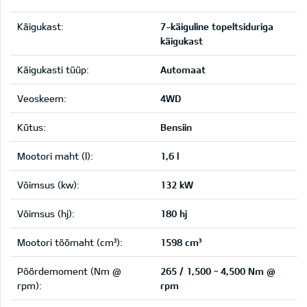
Käigukast:
7-käiguline topeltsiduriga
käigukast
Käigukasti tüüp:
Automaat
Veoskeem:
4WD
Kütus:
Bensiin
Mootori maht (l):
1,6 l
Võimsus (kw):
132 kW
Võimsus (hj):
180 hj
Mootori töömaht (cm³):
1598 cm³
Pöördemoment (Nm @
265 / 1,500 ~ 4,500 Nm @
rpm):
rpm