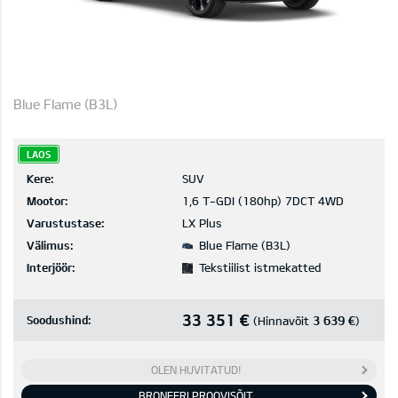
Blue Flame (B3L)
LAOS
Kere:
SUV
Mootor:
1,6 T-GDI (180hp) 7DCT 4WD
Varustustase:
LX Plus
Välimus:
Blue Flame (B3L)
Interjöör:
Tekstiilist istmekatted
33 351 €
Soodushind:
3 639 €
(Hinnavõit
)
OLEN HUVITATUD!
BRONEERI PROOVISÕIT