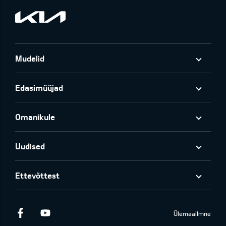
Mudelid
Edasimüüjad
Omanikule
Uudised
Ettevõttest
Facebook
Youtube
Ülemaailmne