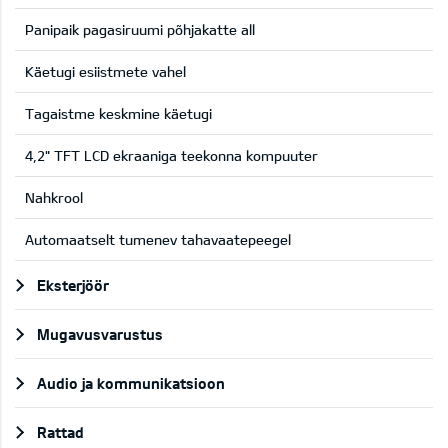
Panipaik pagasiruumi põhjakatte all
Käetugi esiistmete vahel
Tagaistme keskmine käetugi
4,2" TFT LCD ekraaniga teekonna kompuuter
Nahkrool
Automaatselt tumenev tahavaatepeegel
Eksterjöör
Mugavusvarustus
Audio ja kommunikatsioon
Rattad