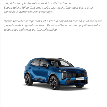
paigalduskomplekte, mis ei sisaldu esitatud hinnas.
Seega tuleks kõige täpsema teabe saamiseks ühendust võtta oma
kohaliku volitatud KIA edasimüüjaga.
Oleme teinud kõik tagamaks, et esitatud hinnad on tõesed, kuid me ei saa
garanteerida kogu info veatust. Palume ette vabandust ja püüame teha
teile selles olukorras parima pakkumise.