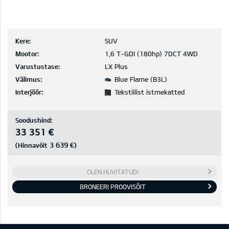
Kere:
SUV
Mootor:
1,6 T-GDI (180hp) 7DCT 4WD
Varustustase:
LX Plus
Välimus:
Blue Flame (B3L)
Interjöör:
Tekstiilist istmekatted
Soodushind:
33 351 €
3 639 €
(Hinnavõit
)
OLEN HUVITATUD!
BRONEERI PROOVISÕIT