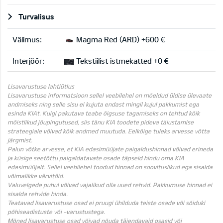
Turvalisus
Välimus:
Magma Red (ARD) +600 €
Interjöör:
Tekstiilist istmekatted +0 €
Lisavarustuse lahtiütlus
Lisavarustuse informatsioon sellel veebilehel on mõeldud üldise ülevaate
andmiseks ning selle sisu ei kujuta endast mingil kujul pakkumist ega
esinda KIAt. Kuigi pakutava teabe õigsuse tagamiseks on tehtud kõik
mõistlikud jõupingutused, siis tänu KIA toodete pideva täiustamise
strateegiale võivad kõik andmed muutuda. Eelkõige tuleks arvesse võtta
järgmist.
Palun võtke arvesse, et KIA edasimüüjate paigaldushinnad võivad erineda
ja küsige seetõttu paigaldatavate osade täpseid hindu oma KIA
edasimüüjalt. Sellel veebilehel toodud hinnad on soovituslikud ega sisalda
võimalikke värvitöid.
Valuvelgede puhul võivad vajalikud olla uued rehvid. Pakkumuse hinnad ei
sisalda rehvide hinda.
Teatavad lisavarustuse osad ei pruugi ühilduda teiste osade või sõiduki
põhiseadistuste või -varustustega.
Mõned lisavarustuse osad võivad nõuda täiendavaid osasid või