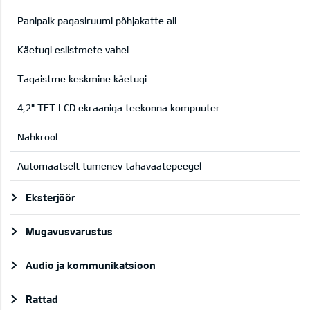
Panipaik pagasiruumi põhjakatte all
Käetugi esiistmete vahel
Tagaistme keskmine käetugi
4,2" TFT LCD ekraaniga teekonna kompuuter
Nahkrool
Automaatselt tumenev tahavaatepeegel
Eksterjöör
Mugavusvarustus
Audio ja kommunikatsioon
Rattad