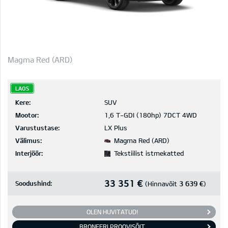
Magma Red (ARD)
LAOS
Kere:
SUV
Mootor:
1,6 T-GDI (180hp) 7DCT 4WD
Varustustase:
LX Plus
Välimus:
Magma Red (ARD)
Interjöör:
Tekstiilist istmekatted
33 351 €
Soodushind:
3 639 €
(Hinnavõit
)
OLEN HUVITATUD!
BRONEERI PROOVISÕIT