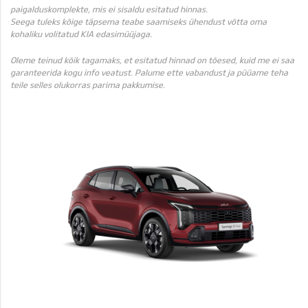
paigalduskomplekte, mis ei sisaldu esitatud hinnas.
Seega tuleks kõige täpsema teabe saamiseks ühendust võtta oma
kohaliku volitatud KIA edasimüüjaga.
Oleme teinud kõik tagamaks, et esitatud hinnad on tõesed, kuid me ei saa
garanteerida kogu info veatust. Palume ette vabandust ja püüame teha
teile selles olukorras parima pakkumise.