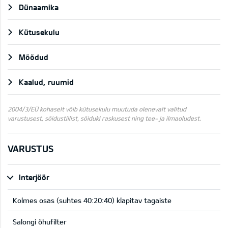
Dünaamika
Kütusekulu
Mõõdud
Kaalud, ruumid
2004/3/EÜ kohaselt võib kütusekulu muutuda olenevalt valitud
varustusest, sõidustiilist, sõiduki raskusest ning tee- ja ilmaoludest.
VARUSTUS
Interjöör
Kolmes osas (suhtes 40:20:40) klapitav tagaiste
Salongi õhufilter