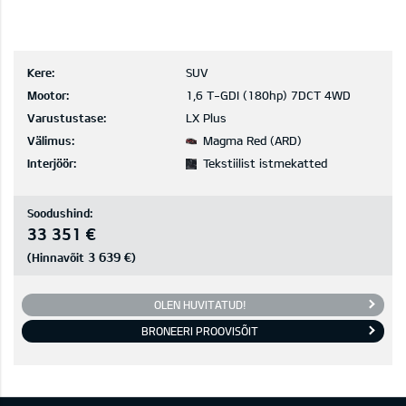
Kere:
SUV
Mootor:
1,6 T-GDI (180hp) 7DCT 4WD
Varustustase:
LX Plus
Välimus:
Magma Red (ARD)
Interjöör:
Tekstiilist istmekatted
Soodushind:
33 351 €
3 639 €
(Hinnavõit
)
OLEN HUVITATUD!
BRONEERI PROOVISÕIT