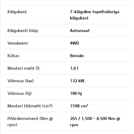
Käigukast:
7-käiguline topeltsiduriga
käigukast
Käigukasti tüüp:
Automaat
Veoskeem:
4WD
Kütus:
Bensiin
Mootori maht (l):
1,6 l
Võimsus (kw):
132 kW
Võimsus (hj):
180 hj
Mootori töömaht (cm³):
1598 cm³
Pöördemoment (Nm @
265 / 1,500 ~ 4,500 Nm @
rpm):
rpm