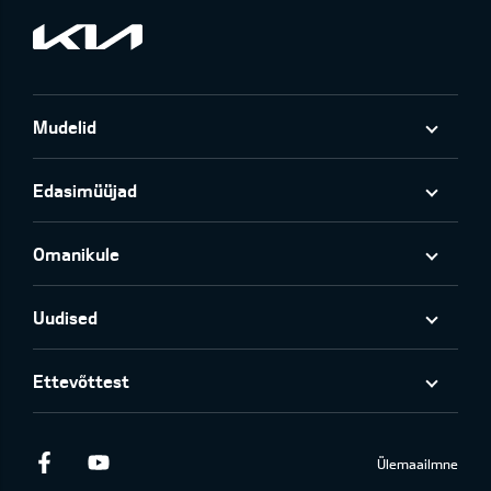
Mudelid
Edasimüüjad
Omanikule
Uudised
Ettevõttest
Facebook
Youtube
Ülemaailmne