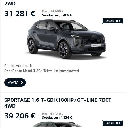
2WD
31 281 €
Hind: 34 690 €
Soodustus: 3 409 €
LAOAUTOD
Petrol, Automatic
Dark Penta Metal (H8G), Tekstiilist istmekatted
VAATA
SPORTAGE 1,6 T-GDI (180HP) GT-LINE 7DCT
4WD
39 206 €
Hind: 43 340 €
Soodustus: 4 134 €
LAOAUTOD