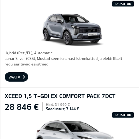
LAOAUTOD
Hybrid (Pet./El.), Automatic
Lunar Silver (CSS), Mustad seemisnahast istmekatted ja elektriliselt
reguleeritavad esiistmed
VAATA
XCEED 1,5 T-GDI EX COMFORT PACK 7DCT
28 846 €
Hind: 31 990 €
Soodustus: 3 144 €
LAOAUTOD