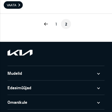
VAATA
Previous
1
2
Mudelid
Edasimüüjad
Omanikule