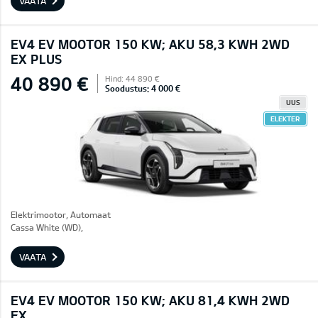
VAATA
EV4 EV MOOTOR 150 KW; AKU 58,3 KWH 2WD
EX PLUS
40 890 €
Hind: 44 890 €
Soodustus: 4 000 €
UUS
ELEKTER
Elektrimootor, Automaat
Cassa White (WD),
VAATA
EV4 EV MOOTOR 150 KW; AKU 81,4 KWH 2WD
EX