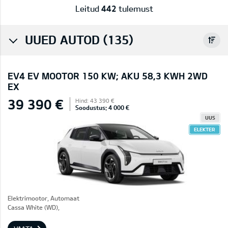
Leitud
442
tulemust
UUED AUTOD (135)
EV4 EV MOOTOR 150 KW; AKU 58,3 KWH 2WD
EX
39 390 €
Hind: 43 390 €
Soodustus: 4 000 €
UUS
ELEKTER
Elektrimootor, Automaat
Cassa White (WD),