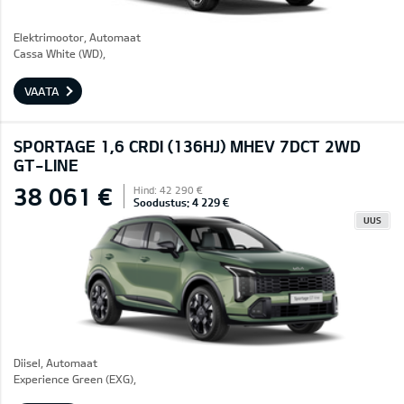
Elektrimootor, Automaat
Cassa White (WD),
VAATA
SPORTAGE 1,6 CRDI (136HJ) MHEV 7DCT 2WD
GT-LINE
38 061 €
Hind: 42 290 €
Soodustus: 4 229 €
UUS
Diisel, Automaat
Experience Green (EXG),