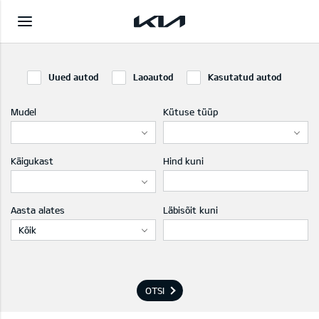
Uued autod
Laoautod
Kasutatud autod
Mudel
Kütuse tüüp
Käigukast
Hind kuni
Aasta alates
Läbisõit kuni
Kõik
OTSI