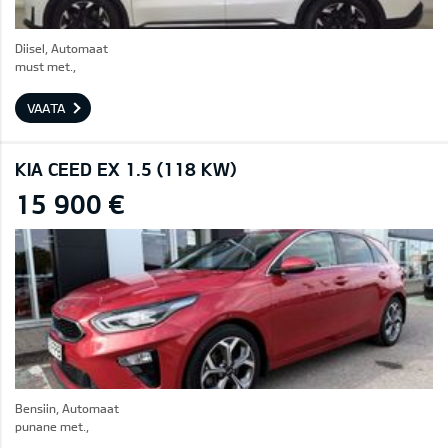
Diisel, Automaat
must met.,
VAATA
KIA CEED EX 1.5 (118 KW)
15 900 €
Bensiin, Automaat
punane met.,