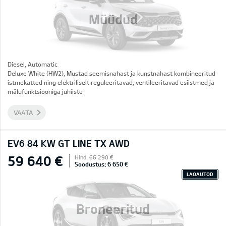
Müüdud
Diesel, Automatic
Deluxe White (HW2), Mustad seemisnahast ja kunstnahast kombineeritud
istmekatted ning elektriliselt reguleeritavad, ventileeritavad esiistmed ja
mälufunktsiooniga juhiiste
VAATA
EV6 84 KW GT LINE TX AWD
59 640 €
Hind: 66 290 €
Soodustus: 6 650 €
LAOAUTOD
Broneeritud