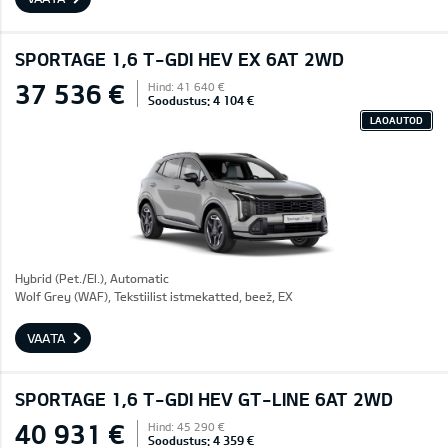
SPORTAGE 1,6 T-GDI HEV EX 6AT 2WD
37 536 €
Hind: 41 640 €
Soodustus: 4 104 €
LAOAUTOD
Hybrid (Pet./El.), Automatic
Wolf Grey (WAF), Tekstiilist istmekatted, beež, EX
VAATA
SPORTAGE 1,6 T-GDI HEV GT-LINE 6AT 2WD
40 931 €
Hind: 45 290 €
Soodustus: 4 359 €