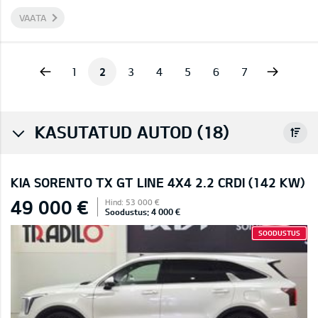
VAATA
vious
Next
1
2
3
4
5
6
7
KASUTATUD AUTOD (18)
KIA SORENTO TX GT LINE 4X4 2.2 CRDI (142 KW)
49 000 €
Hind: 53 000 €
Soodustus: 4 000 €
SOODUSTUS