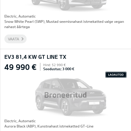
Electric, Automatic
Snow White Pearl (SWP), Mustad seemisnahast istmekatted valge vegan
nahast äärtega
VAATA
EV3 81,4 KW GT LINE TX
49 990 €
Hind: 52 990 €
Soodustus: 3 000 €
LAOAUTOD
Broneeritud
Electric, Automatic
Aurora Black (ABP), Kunstnahast istmekatted GT-Line