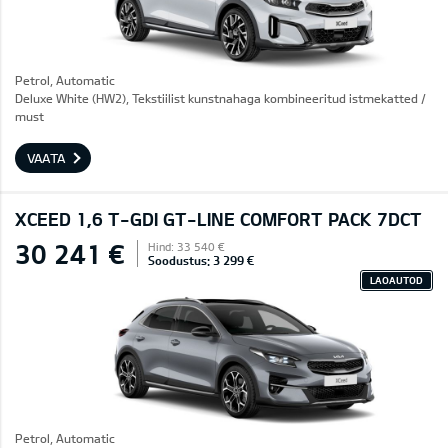
Petrol, Automatic
Deluxe White (HW2), Tekstiilist kunstnahaga kombineeritud istmekatted /
must
VAATA
XCEED 1,6 T-GDI GT-LINE COMFORT PACK 7DCT
30 241 €
Hind: 33 540 €
Soodustus: 3 299 €
LAOAUTOD
Petrol, Automatic