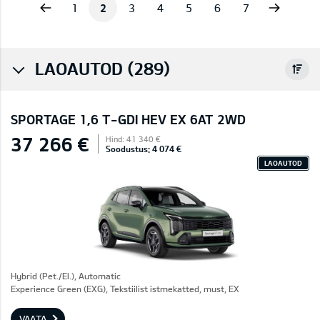
vious
Next
1
2
3
4
5
6
7
LAOAUTOD (289)
SPORTAGE 1,6 T-GDI HEV EX 6AT 2WD
37 266 €
Hind: 41 340 €
Soodustus: 4 074 €
LAOAUTOD
Hybrid (Pet./El.), Automatic
Experience Green (EXG), Tekstiilist istmekatted, must, EX
VAATA