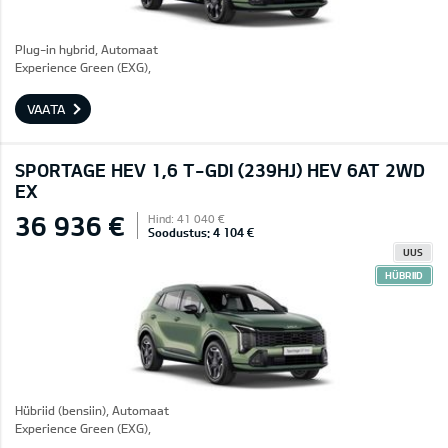
Plug-in hybrid, Automaat
Experience Green (EXG),
VAATA
SPORTAGE HEV 1,6 T-GDI (239HJ) HEV 6AT 2WD
EX
36 936 €
Hind: 41 040 €
Soodustus: 4 104 €
UUS
HÜBRIID
Hübriid (bensiin), Automaat
Experience Green (EXG),