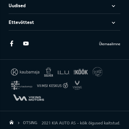
Uudised
Ettevõttest
Facebook
Youtube
Ülemaailmne
OTSING
2021 KIA AUTO AS - kõik õigused kaitstud.
KIA AUTO AS