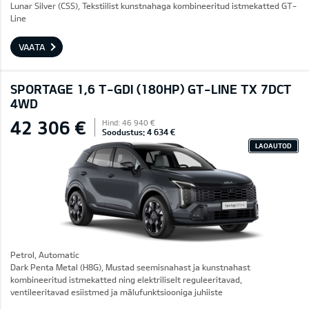
Lunar Silver (CSS), Tekstiilist kunstnahaga kombineeritud istmekatted GT-
Line
VAATA
SPORTAGE 1,6 T-GDI (180HP) GT-LINE TX 7DCT
4WD
42 306 €
Hind: 46 940 €
Soodustus: 4 634 €
LAOAUTOD
Petrol, Automatic
Dark Penta Metal (H8G), Mustad seemisnahast ja kunstnahast
kombineeritud istmekatted ning elektriliselt reguleeritavad,
ventileeritavad esiistmed ja mälufunktsiooniga juhiiste