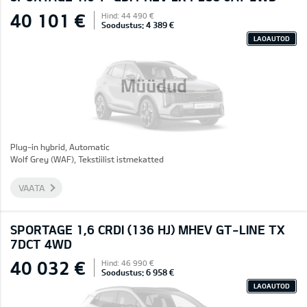
40 101 €
Hind: 44 490 €
Soodustus: 4 389 €
LAOAUTOD
Müüdud
Plug-in hybrid, Automatic
Wolf Grey (WAF), Tekstiilist istmekatted
VAATA
SPORTAGE 1,6 CRDI (136 HJ) MHEV GT-LINE TX
7DCT 4WD
40 032 €
Hind: 46 990 €
Soodustus: 6 958 €
LAOAUTOD