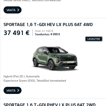
Deluxe White (HW2), Tekstiilist istmekatted
VAATA
SPORTAGE 1,6 T-GDI HEV LX PLUS 6AT 4WD
37 491 €
Hind: 41 590 €
Soodustus: 4 099 €
LAOAUTOD
Hybrid (Pet./El.), Automatic
Experience Green (EXG), Tekstiilist istmekatted
VAATA
SPORTAGE 1.6 T-GDI PHEV LX PLUS 6AT 2WD