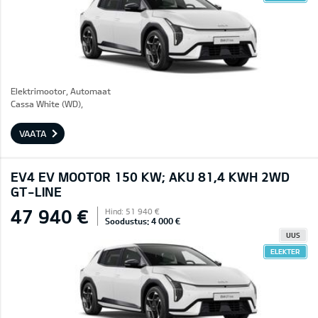
Elektrimootor, Automaat
Cassa White (WD),
VAATA
EV4 EV MOOTOR 150 KW; AKU 81,4 KWH 2WD
GT-LINE
47 940 €
Hind: 51 940 €
Soodustus: 4 000 €
UUS
ELEKTER