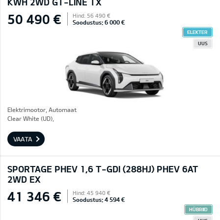
KWH 2WD GT-LINE TX
50 490 €
Hind: 56 490 €
Soodustus: 6 000 €
ELEKTER
UUS
Elektrimootor, Automaat
Clear White (UD),
VAATA
SPORTAGE PHEV 1,6 T-GDI (288HJ) PHEV 6AT
2WD EX
41 346 €
Hind: 45 940 €
Soodustus: 4 594 €
HÜBRIID