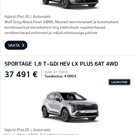
Hybrid (Pet./El.), Automatic
Wolf Grey+Black Pearl (HBM), Mustad seemisnahast ja kunstnahast
kombineeritud istmekatted ning elektriliselt reguleeritavad,
ventileeritavad esiistmed ja mälufunktsiooniga juhiiste
VAATA
SPORTAGE 1,6 T-GDI HEV LX PLUS 6AT 4WD
37 491 €
Hind: 41 590 €
Soodustus: 4 099 €
LAOAUTOD
Hybrid (Pet./El.), Automatic