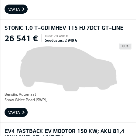
VAATA
STONIC 1,0 T-GDI MHEV 115 HJ 7DCT GT-LINE
26 541 €
Hind: 29 490 €
Soodustus: 2 949 €
UUS
Bensiin, Automaat
Snow White Pearl (SWP),
VAATA
EV4 FASTBACK EV MOOTOR 150 KW; AKU 81,4