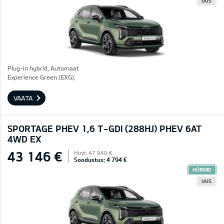
UUS
Plug-in hybrid, Automaat
Experience Green (EXG),
VAATA
SPORTAGE PHEV 1,6 T-GDI (288HJ) PHEV 6AT
4WD EX
43 146 €
Hind: 47 940 €
Soodustus: 4 794 €
HÜBRIID
UUS