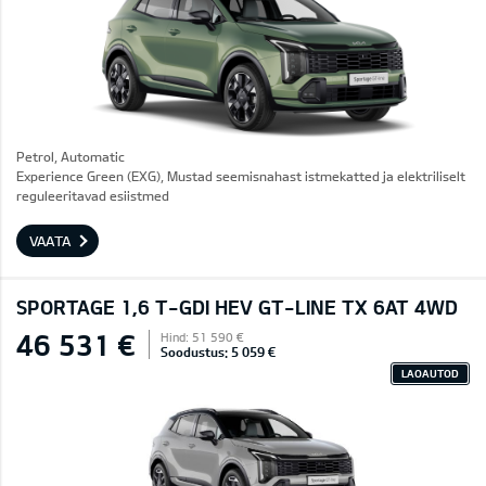
Petrol, Automatic
Experience Green (EXG), Mustad seemisnahast istmekatted ja elektriliselt
reguleeritavad esiistmed
VAATA
SPORTAGE 1,6 T-GDI HEV GT-LINE TX 6AT 4WD
46 531 €
Hind: 51 590 €
Soodustus: 5 059 €
LAOAUTOD