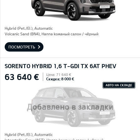
Hybrid (Pet./El.), Automatic
Volcanic Sand (BN4), Hаппа kожаный салон / чёрный
ПОСМОТРЕТЬ
SORENTO HYBRID 1,6 T-GDI TX 6AT PHEV
63 640 €
Цена: 71 640 €
Скидка: 8 000 €
АВТО НА СКЛАДЕ
Добавлено в закладки
Hybrid (Pet./El.), Automatic