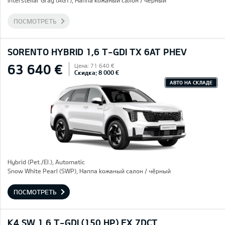
Interstellar Gray (AGT), Hаппа kожаный салон / чёрный
ПОСМОТРЕТЬ
SORENTO HYBRID 1,6 T-GDI TX 6AT PHEV
63 640 €
Цена: 71 640 €
Скидка: 8 000 €
АВТО НА СКЛАДЕ
Hybrid (Pet./El.), Automatic
Snow White Pearl (SWP), Hаппа kожаный салон / чёрный
ПОСМОТРЕТЬ
K4 SW 1,6 T-GDI (150 HP) EX 7DCT