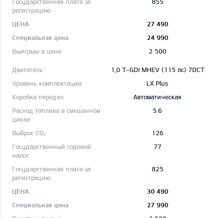
855
27 490
24 990
2 500
1,0 T-GDI MHEV (115 лс) 7DCT
LX Plus
Автоматическая
5.6
126
77
825
30 490
27 990