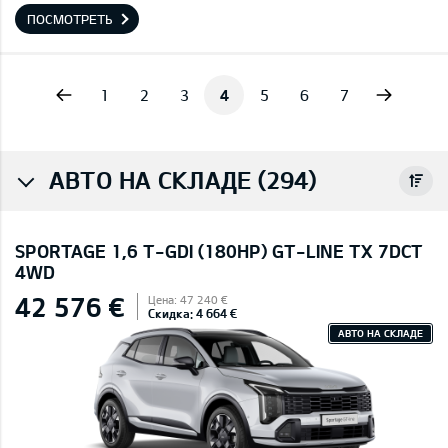
ПОСМОТРЕТЬ
vious
Next
1
2
3
4
5
6
7
АВТО НА СКЛАДЕ (294)
SPORTAGE 1,6 T-GDI (180HP) GT-LINE TX 7DCT
4WD
42 576 €
Цена: 47 240 €
Скидка: 4 664 €
АВТО НА СКЛАДЕ