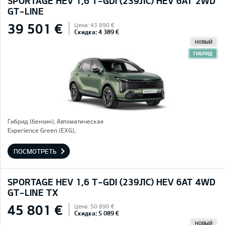
SPORTAGE HEV 1,6 T-GDI (239ЛС) HEV 6AT 2WD
GT-LINE
39 501 €
Цена: 43 890 €
Скидка: 4 389 €
НОВЫЙ
ГИБРИД
Гибрид (бензин), Автоматическая
Experience Green (EXG),
ПОСМОТРЕТЬ
SPORTAGE HEV 1,6 T-GDI (239ЛС) HEV 6AT 4WD
GT-LINE TX
45 801 €
Цена: 50 890 €
Скидка: 5 089 €
НОВЫЙ