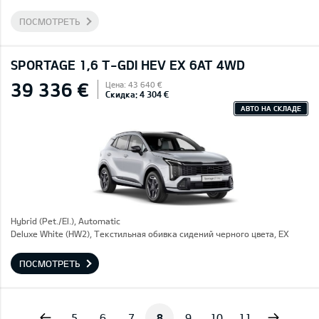
ПОСМОТРЕТЬ
SPORTAGE 1,6 T-GDI HEV EX 6AT 4WD
39 336 €
Цена: 43 640 €
Скидка: 4 304 €
АВТО НА СКЛАДЕ
Hybrid (Pet./El.), Automatic
Deluxe White (HW2), Текстильная обивка сидений черного цвета, EX
ПОСМОТРЕТЬ
vious
Next
5
6
7
8
9
10
11