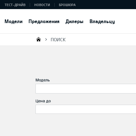
ТЕСТ-ДРАЙВ
НОВОСТИ
БРОШЮРА
Модели
Предложения
Дилеры
Владельцу
ПОИСК
KIA AUTO AS
Модель
Цена до