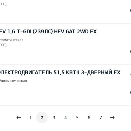
EXG),
V 1,6 T-GDI (239ЛС) HEV 6AT 2WD EX
втоматическая
EXG),
ЭЛЕКТРОДВИГАТЕЛЬ 51,5 КВТЧ 3-ДВЕРНЫЙ EX
 Автоматическая
vious
Next
1
2
3
4
5
6
7