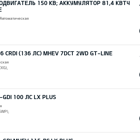
ОДВИГАТЕЛЬ 150 КВ; AККУМУЛЯТОР 81,4 КВТЧ
E
 Автоматическая
6 CRDI (136 ЛС) MHEV 7DCT 2WD GT-LINE
еская
EXG),
T-GDI 100 ЛС LX PLUS
я
SWP),