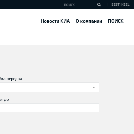
EESTI KEEL
Новости КИА
О компании
ПОИСК
бка передач
ег до